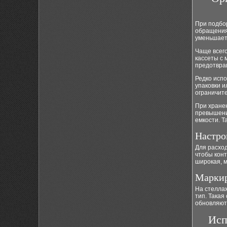
При подбо
обращения:
уменьшает 
Чаще всего
кассеты с 
предотвра
Редко исп
упаковки 
ограничите
При хранен
превышени
емкости. Т
Настро
Для расхо
чтобы конт
широкая, м
Маркир
На стеллаж
тип. Такая
обновляют,
Исп