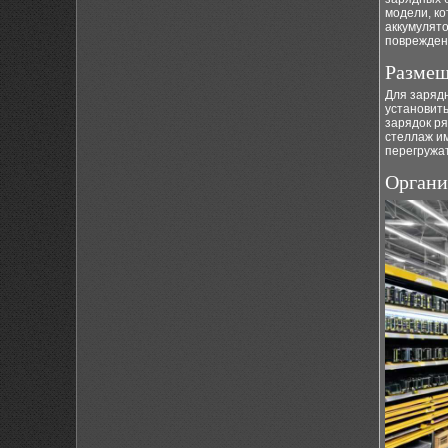
модели, к
аккумулят
поврежден
Размещ
Для зарядн
установить
зарядок ря
стеллаж им
перегружа
Органи