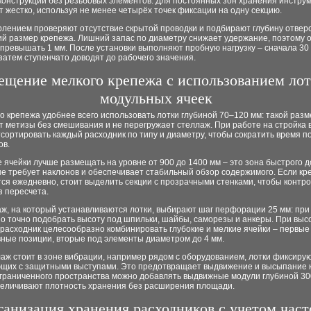
конструкции без резьбовых элементов. Для постоянных зон хранения инстру
 жестко, используя не менее четырёх точек фиксации на одну секцию.
рлением проверяют отсутствие скрытой проводки и подбирают глубину отвер
ий размер крепежа. Лишний запас по диаметру снижает удержание, поэтому 
превышать 1 мм. После установки выполняют пробную нагрузку – сначала 30
затем ступенчато доводят до рабочего значения.
ещение мелкого крепежа с использованием лот
модульных ячеек
о крепежа удобнее всего использовать лотки глубиной 70–120 мм: такой разм
т метизы без смешивания и не перегружает стеллаж. При работе на стройка 
сортировать каждый расходник по типу и диаметру, чтобы сократить время п
ов.
ячейки лучше размещать на уровне от 900 до 1400 мм – это зона быстрого до
е требует наклонов и обеспечивает стабильный обзор содержимого. Если кр
ся ежедневно, стоит выделить секции с прозрачными стенками, чтобы контр
з пересчета.
ж, на который устанавливаются лотки, выбирают шаг перфорации 25 мм: при
о точно подобрать высоту под шпильки, шайбы, саморезы и анкеры. При выс
расходник целесообразно комбинировать глубокие и мелкие ячейки – первые
вные позиции, вторые под элементы диаметром до 4 мм.
аж стоит в зоне вибрации, например рядом с оборудованием, лотки фиксиру
щих с защитными выступами. Это предотвращает выдвижение и высыпание 
ограниченного пространства можно добавлять выдвижные модули глубиной 30
величивают плотность хранения без расширения площади.
анизация хранения расходников с учетом час