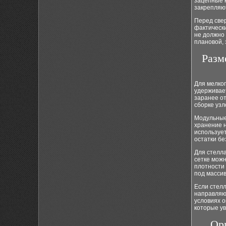
зацепные 
закрепляют
Перед све
фактическ
не должно 
плановой, 
Разм
Для мелког
удерживае
заранее от
сборке узл
Модульные 
хранение н
использует
остатки бе
Для стелла
сетке можн
плотности 
под масси
Если стелл
направляю
условиях 
которые у
Орг