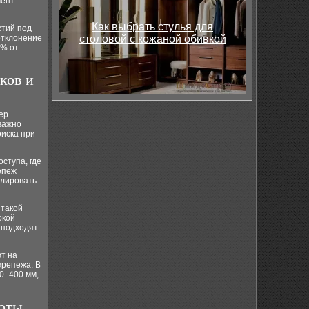
мент
Как выбрать стулья для
стий под
отклонение
столовой с кожаной обивкой
 % от
ков и
ер
важно
оиска при
ступа, где
епеж
олировать
 такой
окой
 подходят
ют на
крепежа. В
0–400 мм,
тоты