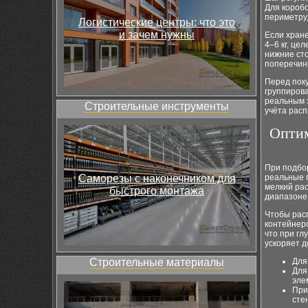
Для коробо
периметру
Логистические центры: что это
и зачем нужны
Если хране
4–6 кг, це
нижние ст
поперечины
Перед пок
группирова
реальным 
Строительные инструменты
учёта расп
Оптим
При подбор
Саморезы с наконечником для
реальные г
мелкий рас
быстрого монтажа
диапазоне 
Чтобы рас
контейнеро
что при гл
ускоряет д
Строительные материалы
Для
Для
эле
При
сте