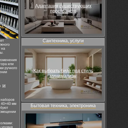
Адаптация существующих
пространств
Сантехника, услуги
ает
ужного
 на
ы.
 изменения
тора или
ки ручного
Как выбрать биде под стиль
нении
минимализм
 и
 наборов
я 40×40 мм
Бытовая техника, электроника
ебуют
 смещении
полками:
 уровня.