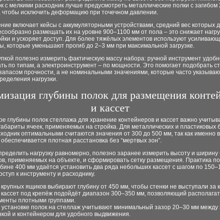
к с мелкими расходник лучше предусмотреть металлические полки с загибом 
, чтобы исключить деформацию при точечном давлении.
ние включает кейсы с аккумуляторными устройствами, средний вес которых 
лесообразно размещать их на уровне 900–1100 мм от пола – это снижает нагру
ойки и ускоряет доступ. Для более тяжёлых элементов используют усиливаю
, которые уменьшают прогиб до 2–3 мм при максимальной загрузке.
упкой полезно измерить фактическую массу набора: ручной инструмент удоб
ть по типам, а электроинструмент – по мощности. Это помогает подобрать с
запасом прочности, а не номинальными значениями, которые часто указываю
ределения нагрузки.
изация глубины полок для размещения конте
и кассет
е глубины полок стеллажа для хранение контейнеров и кассет важно учитыв
абариты ячеек, применяемых на стройка. Для металлических и пластиковых 
ходник оптимальными считаются значения от 300 до 500 мм, так как именно в
обеспечивается плотная расстановка без “мертвых зон”.
пределить нагрузку равномерно, полезно заранее измерить высоту и ширину
в, применяемых на объекте, и сформировать сетку размещения. Практика по
убине 400 мм удаётся установить два ряда небольших кассет с шагом по 150–
оступ к инструменту и расходнику.
 крупных ящиков выбирают глубину от 450 мм, чтобы стенки не выступали за к
 кассет под крепёж подойдёт диапазон 300–350 мм, позволяющий располагат
менты плотными группами.
 установке полок на стеллаж учитывают минимальный зазор 20–30 мм между
нкой и контейнером для удобного выдвижения.