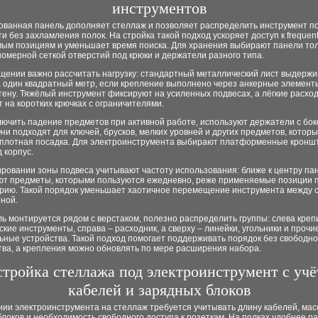
инструментов
ванная панель дополняет стеллаж и позволяет распределить инструмент п
и без захламления полок. На стройка такой подход ускоряет доступ к frequent
ым позициям и уменьшает время поиска. Для хранения выбирают панели то
номерной сеткой отверстий под крюки и держатели разного типа.
щении важно рассчитать нагрузку: стандартный металлический лист выдержи
а один квадратный метр, если крепление выполнено через анкерные элемент
ену. Тяжёлый инструмент фиксируют на усиленных подвесах, а лёгкие расхо
на коротких крючках с ограничителями.
лючить падение предметов при активной работе, используют держатели с бо
ни подходят для ключей, брусков, мелких уровней и других предметов, котор
 плотная посадка. Для электроинструмента выбирают платформенные кронш
 корпус.
ровании зоны подвеса учитывают частоту использования: ближе к центру па
ют предметы, которыми пользуются ежедневно, реже применяемые позиции 
рию. Такой порядок уменьшает хаотичное перемещение инструмента между 
ной.
ь монтируется рядом с верстаком, полезно распределить группы: слева креп
кие инструменты, справа – расходник, а сверху – линейки, угольники и прочи
ные устройства. Такой подход помогает поддерживать порядок без свободно
тва, а крепления можно обновлять по мере расширения набора.
тройка стеллажа под электроинструмент с уч
кабелей и зарядных блоков
ии электроинструмента на стеллаж требуется учитывать длину кабелей, мас
локов и необходимость свободного доступа к розеткам. На полках удобнее 