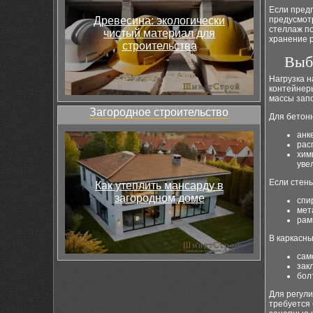
Если пред
Древесина: экологически
предусмот
стеллаж по
чистый материал для
хранение р
строительства
Выб
Нагрузка 
контейнеры
массы зап
Загородное строительство
Для бетон
анк
рас
хим
уве
Если стены
Как утеплить мансарду в
загородном доме
спи
мет
рам
В каркасн
сам
зак
бол
Для регул
требуется