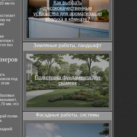
Как выбрать
20 мм по
высококачественные
устройства для ароматизации
достигает
воздуха в комнате?
зку на
щие
нее
теллаж с
тся без
Земляные работы, ландшафт
йнеров
ать
Подготовка фундамента для
боксов под
скамеек
 этом
 базовых
казывает,
170 мм, что
Фасадные работы, системы
рай полки.
ь
 задней