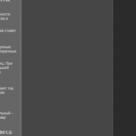
рности
ска и
аж ставят
рупные
оперечные
яц. При
льшей
.
ают так,
ком
альный –
овку
веса