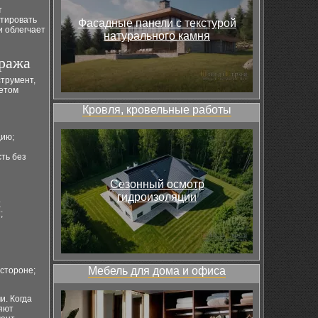
т
птировать
Фасадные панели с текстурой
и облегчает
натурального камня
аража
трумент,
четом
Кровля, кровельные работы
цию;
ть без
Сезонный осмотр
гидроизоляции
;
;
Мебель для дома и офиса
 стороне;
и. Когда
яют