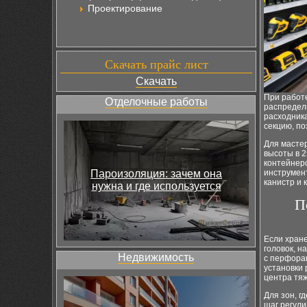
Проектирование
Скачать прайс лист
Скачать
При работе
Отделочные работы
распредели
расходника
секцию, по
Для мастер
высоты в 2
контейнеро
Пароизоляция: зачем она
инструмент
канистр и 
нужна и где используется
П
Если хран
головок, н
Недвижимость
с перфора
установки
центра тяж
Для зон, г
шаг регули