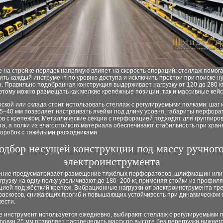
 на стройке порядок напрямую влияет на скорость операций: стеллаж помог
ть каждый инструмент по уровню доступа и исключить простои при поиске н
. Правильно подобранная конструкция выдерживает нагрузку от 120 до 280 кг
этому можно размещать как мелкие крепёжные позиции, так и массивные кейс
ской или склада стоит использовать стеллаж с регулируемыми полками: шаг
5–40 мм позволяет настраивать ячейки под длину уровня, габариты перфора
в с крепежом. Металлические секции с перфорацией подходят для группиров
а, а полки из влагостойкого материала обеспечивают стабильность при хра
коробок с тяжёлыми расходниками.
одбор несущей конструкции под массу ручного
электроинструмента
ение предусматривает размещение тяжёлых перфораторов, шлифмашин или
агрузку на одну полку увеличивают до 180–200 кг, применяя стойки из профил
цией под жёсткий крепёж. Вибрационные нагрузки от электроинструмента тр
 раскосов, снижающих прогиб и повышающих устойчивость при динамическом
ести.
де инструмент используется ежедневно, выбирают стеллаж с регулируемыми 
ровки 25 мм позволяет распределить массу по высоте без перегрузки нижнего