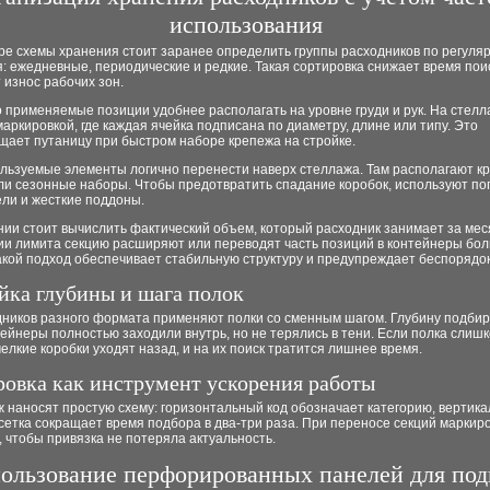
использования
ре схемы хранения стоит заранее определить группы расходников по регуля
 ежедневные, периодические и редкие. Такая сортировка снижает время пои
износ рабочих зон.
 применяемые позиции удобнее располагать на уровне груди и рук. На стелл
маркировкой, где каждая ячейка подписана по диаметру, длине или типу. Это
щает путаницу при быстром наборе крепежа на стройке.
ользуемые элементы логично перенести наверх стеллажа. Там располагают к
или сезонные наборы. Чтобы предотвратить спадание коробок, используют п
ли и жесткие поддоны.
ии стоит вычислить фактический объем, который расходник занимает за мес
и лимита секцию расширяют или переводят часть позиций в контейнеры бо
акой подход обеспечивает стабильную структуру и предупреждает беспорядок
йка глубины и шага полок
дников разного формата применяют полки со сменным шагом. Глубину подбир
ейнеры полностью заходили внутрь, но не терялись в тени. Если полка слиш
елкие коробки уходят назад, и на их поиск тратится лишнее время.
овка как инструмент ускорения работы
 наносят простую схему: горизонтальный код обозначает категорию, вертик
 сетка сокращает время подбора в два-три раза. При переносе секций маркир
 чтобы привязка не потеряла актуальность.
ользование перфорированных панелей для под