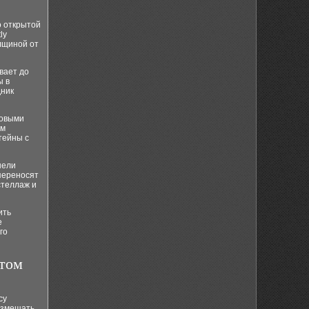
о открытой
ly
лщиной от
вает до
ы в
дник
ковыми
ым
тейны с
нели
переносят
стеллаж и
ить
е
го
ётом
су
размещать