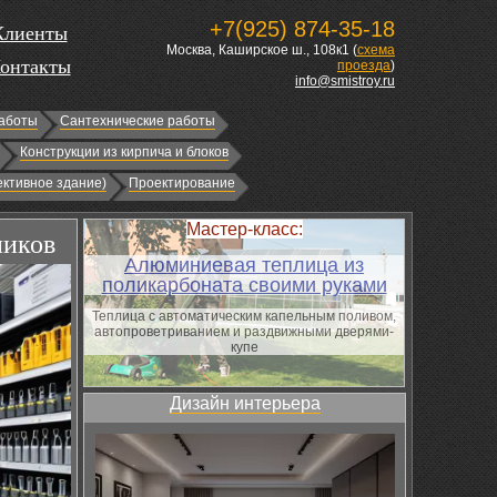
+7(925) 874-35-18
Клиенты
Москва, Каширское ш., 108к1 (
схема
онтакты
проезда
)
info@smistroy.ru
аботы
Сантехнические работы
Конструкции из кирпича и блоков
ктивное здание)
Проектирование
Мастер-класс:
ников
Алюминиевая теплица из
поликарбоната своими руками
Теплица с автоматическим капельным поливом,
автопроветриванием и раздвижными дверями-
купе
Дизайн интерьера