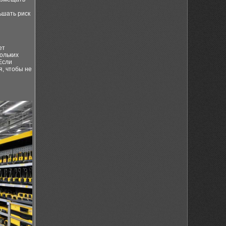
ьшать риск
ет
кольких
Если
я, чтобы не