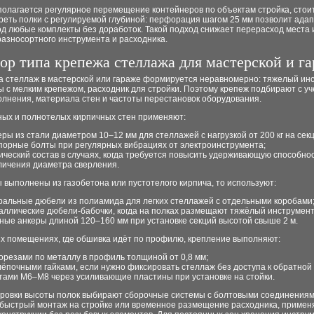
полагается регулярное перемещение контейнеров по объектам стройка, стои
реть полки с регулируемой глубиной: перфорация шагом 25 мм позволит ада
д любые комплекты без доработок. Такой подход снижает перерасход места 
азносортного инструмента и расходника.
ор типа крепежа стеллажа для мастерской и г
на стеллаж в мастерской или гараже формируется неравномерно: тяжелый инс
 с мелким крепежом, расходник для стройки. Поэтому крепеж подбирают с у
олнения, материала стен и частоты перестановок оборудования.
ных и полнотелых кирпичных стен применяют:
еры из стали диаметром 10–12 мм для стеллажей с нагрузкой от 200 кг на сек
порные болты при регулярных вибрациях от электроинструмента;
ический состав в случаях, когда требуется повысить удерживающую способнос
личения диаметра сверления.
 выполнены из газобетона или пустотелого кирпича, то используют:
ральные дюбели из полиамида для легких стеллажей с отдельными коробами
аллические дюбели-бабочки, когда на полках размещают тяжёлый инструмент
ные анкеры длиной 120–160 мм при установке секций высотой свыше 2 м.
ых помещениях, где обшивка идёт по профилю, крепление выполняют:
орезами по металлу в профиль толщиной от 0,8 мм;
лёпочными гайками, если нужно фиксировать стеллаж без доступа к обратной
тами М6–М8 через усиливающие пластины при установке на стойки.
ировки высоты полок выбирают сборочные системы с болтовыми соединениям
 быстрый монтаж на стройке или временное размещение расходника, примен