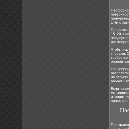
Перфориро
поверхност
применяем
1 мм с рав
При разме
15–20 кг н
несущую ст
размещают 
Чтобы иск
упорами. О
требуется
опорой под
При форми
располага
на перифе
рабочей зо
Если панел
металличес
измеритель
пространс
Нас
При хранен
зарядных б