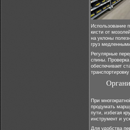
Использование п
кисти от мозоле
на уклоны полез
груз медленными
Регулярные пере
спины. Проверка 
обеспечивает ст
транспортировку
Органи
При многократно
продумать маршр
пути, избегая кр
инструмент и ус
Для удобства пе