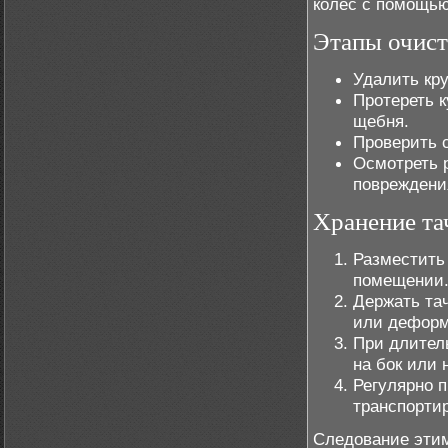
колёс с помощью
Этапы очис
Удалить кру
Протереть к
щебня.
Проверить 
Осмотреть 
повреждени
Хранение та
Разместить
помещении
Держать тач
или деформ
При длитель
на бок или 
Регулярно 
транспорти
Следование этим