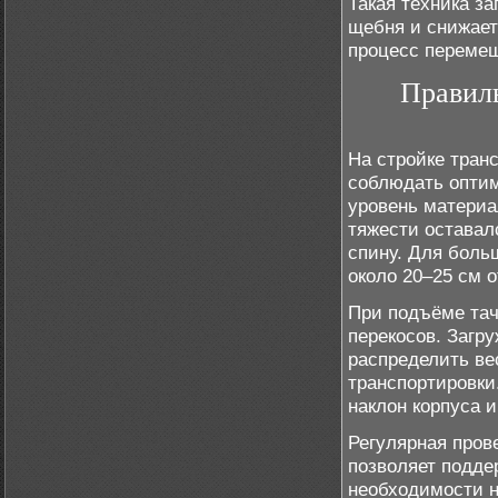
Такая техника з
щебня и снижает
процесс перемещ
Правиль
На стройке тран
соблюдать оптим
уровень материа
тяжести оставал
спину. Для боль
около 20–25 см о
При подъёме тач
перекосов. Загр
распределить ве
транспортировки
наклон корпуса и
Регулярная прове
позволяет подде
необходимости н