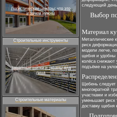
следующий день
Логистические центры: что это
и зачем нужны
Выбор по
Материал ку
Металлические 
Строительные инструменты
риск деформации
модели легче, п
щебня и удобны
колёса снижают у
подъёме на укло
Защитные щитки и экраны для
лица
Распределен
Щебень следует 
многократной тр
участками и изб
Строительные материалы
уменьшает риск 
доставку щебня к
Подготов