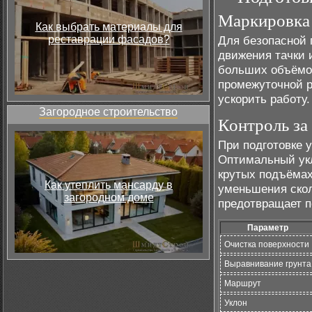
Маркировка 
Как выбрать материалы для
реставрации фасадов?
Для безопасной 
движения тачки 
больших объёмов
промежуточной р
ускорить работу.
Загородное строительство
Контроль за
При подготовке 
Оптимальный укл
крутых подъёмах
Как утеплить мансарду в
уменьшения скол
загородном доме
предотвращает п
Параметр
Очистка поверхности
Выравнивание грунта
Маршрут
Уклон