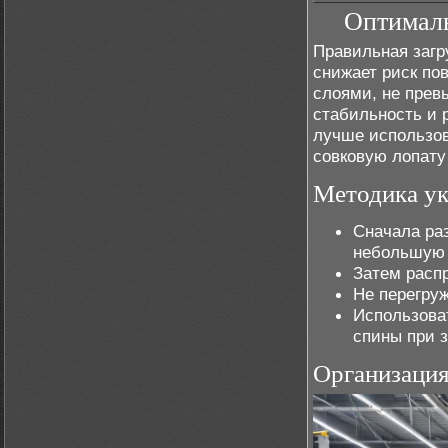
Оптималь
Правильная загр
снижает риск по
слоями, не прев
стабильность и 
лучше использов
совковую лопату
Методика у
Сначала ра
небольшую 
Затем распр
Не перегру
Использова
спины при з
Организация