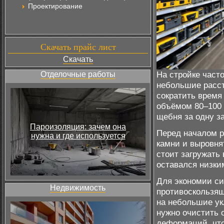
Проектирование
Скачать прайс лист
Скачать
На стройке част
Отделочные работы
небольшие расст
сократить время 
объёмом 80–100 
щебня за одну за
Пароизоляция: зачем она
Перед началом р
нужна и где используется
камни и выровня
стоит загружать 
оставался низки
Для экономии си
Недвижимость
противоскользящ
на небольшие ук
нужно очистить 
деформаций, что