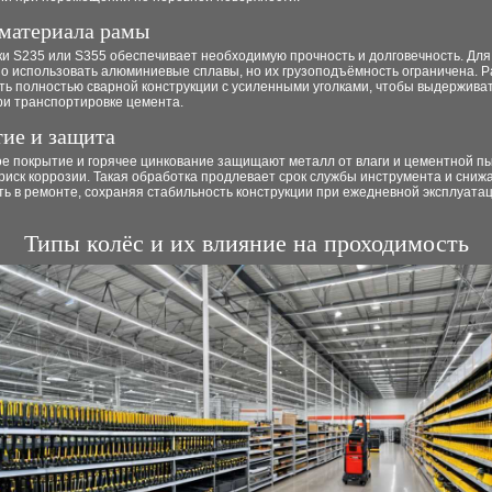
материала рамы
и S235 или S355 обеспечивает необходимую прочность и долговечность. Для
но использовать алюминиевые сплавы, но их грузоподъёмность ограничена. 
ть полностью сварной конструкции с усиленными уголками, чтобы выдержива
ри транспортировке цемента.
ие и защита
е покрытие и горячее цинкование защищают металл от влаги и цементной пы
иск коррозии. Такая обработка продлевает срок службы инструмента и сниж
ь в ремонте, сохраняя стабильность конструкции при ежедневной эксплуата
Типы колёс и их влияние на проходимость