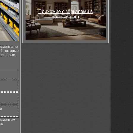
Прихожие с зеркалами в
полный рост
цемента по
й, которые
езиновые
ю
 цементом
ск