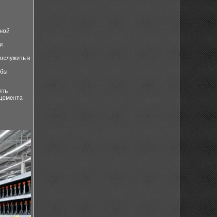
нной
и
рослужить в
обы
ять
 цемента