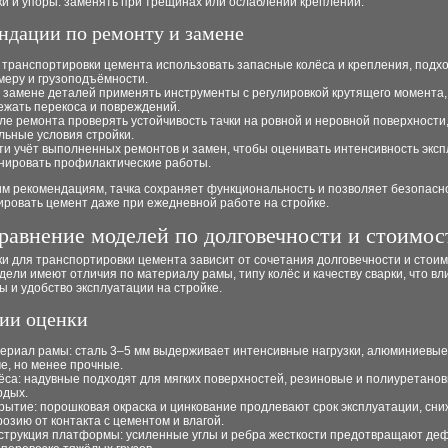
ки и упоры: заменять при трещинах или ослаблении креплений.
ндации по ремонту и замене
 транспортировки цемента использовать запасные колёса и крепления, подх
меру и грузоподъёмности.
 замене деталей применять инструменты с регулировкой крутящего момента,
ежать перекоса и повреждений.
ле ремонта проверять устойчивость тачки на ровной и неровной поверхности
льные условия стройки.
ти учёт выполненных ремонтов и замен, чтобы оценивать интенсивность эксп
нировать профилактические работы.
им рекомендациям, тачка сохраняет функциональность и позволяет безопасн
ировать цемент даже при ежедневной работе на стройке.
равнение моделей по долговечности и стоимос
и для транспортировки цемента зависит от сочетания долговечности и стоим
ели имеют отличия по материалу рамы, типу колёс и качеству сварки, что вл
ы и удобство эксплуатации на стройке.
ии оценки
ериал рамы: сталь 3–5 мм выдерживает интенсивные нагрузки, алюминиевые
че, но менее прочные.
ёса: надувные подходят для мягких поверхностей, резиновые и полиуретанов
рдых.
рытие: порошковая окраска и цинкование продлевают срок эксплуатации, сн
розию от контакта с цементом и влагой.
струкция платформы: усиленные углы и ребра жесткости предотвращают д