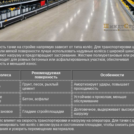
ть тачки на стройке напрямую зависит от типа колёс. Для транспортировки 
или мягкой поверхности лучше использовать надувные колёса с широкой шино
яют нагрузку и предотвращают застревание. Жёсткие полиуретановые или р
дходят для ровных бетонных или асфальтированных участков, обеспечивая
сть и меньший износ.
Рекомендуемая
колеса
Особенности
поверхность
Грунт, песок, рыхлый
Амортизирует удары, повышает
е
цемент
проходимость
ое
Устойчиво к проколам, меньше
Бетон, асфальт
е
обслуживание
Долговечное, выдерживает высоку
тановое
Гладкие стройплощадки
нагрузку
с влияет на скорость транспортировки и нагрузку на оператора. Для тачки с
инировать тип колёс с весом груза и состоянием площадки, чтобы снизить ри
ания и ускорить перемещение материалов.