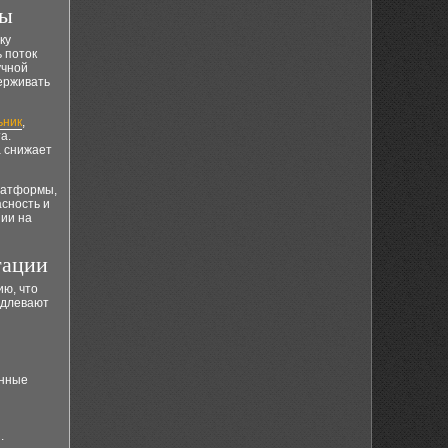
ты
ку
 поток
учной
ерживать
ьник
,
а.
а снижает
платформы,
асность и
ии на
тации
ию, что
одлевают
ённые
.