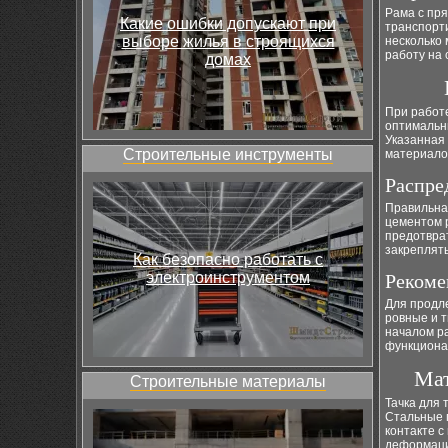
Рама с пр
Какие ошибки допускают при
транспорт
выборе жилья в строящихся
несколько 
работу на 
домах
При работе
оптимальн
Указанная
Строительные инструменты
материало
Распре
Правильная
цементом 
предотвра
закреплять
Как безопасно работать с
электроинструментом
Рекоме
Для продле
ровные и т
началом р
функциона
Мат
Строительные материалы
Тачка для 
Стальные 
контакте с
деформаци