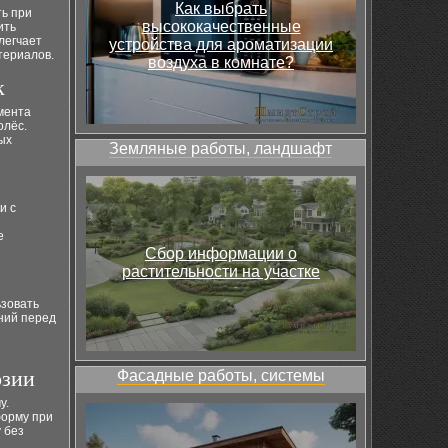
Как выбрать
ь при
высококачественные
ить
легчает
устройства для ароматизации
териалов.
воздуха в комнате?
к
мента
олёс.
ых
Земляные работы, ландшафт
и с
ы
е
Сбор информации о
растительности на участке
ьзовать
ний перед
озии
Фасадные работы, системы
у.
форму при
 без