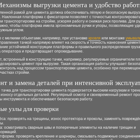
еханизмы выгрузки цемента и удобство рабо
иленной рамой для цемента должна обеспечивать лёгкую и безопасную выгруз
. Наклонная платформа с фиксатором позволяет с точностью контролировать
и транспортировке на стройке, ускоряя работу и снижая риск пролива. Для р
важно, чтобы платформа имела эргономичные ручки и упоры, позволяющие уд
нужным углом.
 с мелкими объектами, например, при установке
кровля
или монтаже
умывал
правления тачкой напрямую влияет на скорость и точность нанесения цемент
ание устойчивой конструкции платформы и правильного распределения груз
на оператора и предотвращает опрокидывание.
т, встроенный в конструкцию тачки, например, регулируемые ограничители 
дозировать цемент при выгрузке. Такая организация работы улучшает безоп
контроль над процессом транспортировки цемента, особенно при перемещен
частках стройки.
нт и замена деталей при интенсивной эксплуа
 тачка для транспортировки цемента подвергается высоким нагрузкам и трен
к износу отдельных деталей. Регулярный осмотр и своевременный ремонт пр
бы инструмента и обеспечивают безопасную работу.
ые узлы для проверки
ёса: проверять на трещины, износ протектора и проколы, заменять поврежд
ы.
а: осматривать сварные швы и поперечные элементы на наличие трещин и
ормаций.
тформа: проверять крепление и шарниры, смазывать подвижные соединения