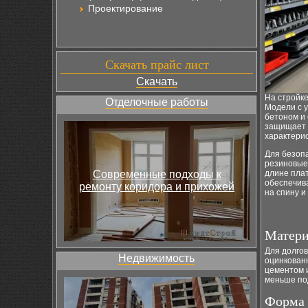
Проектирование
Скачать прайс лист
Скачать
На стройке
Отделочные работы
Модели с у
бетоном и
защищает 
характерис
Для безоп
резиновые
Современные подходы к
длине плат
обеспечива
ремонту коридора и прихожей
на спину 
Матери
Для долго
Недвижимость
оцинкован
цементом и
меньше по
Форма 