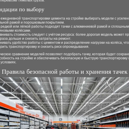
 перевозке тяжёлых грузов.
ндации по выбору
 ежедневной транспортировки цемента на стройке выбирать модели с усиле
льной рамой и порошковым покрытием.
 редкой или лёгкой работы подходят тачки с алюминиевой рамой и сплошным
иновыми колёсами.
внивать стоимость следует с учётом ресурса: более дорогая модель может п
 раза дольше и снизить затраты на ремонт.
нивать удобство работы с цементом и распределение нагрузки на колёса, чт
орить транспортировку и снизить риск опрокидывания.
еское сравнение моделей позволяет подобрать тачку, которая будет сохран
собность на стройке и обеспечивать безопасную и быструю транспортировку
 условиях.
Правила безопасной работы и хранения тачек