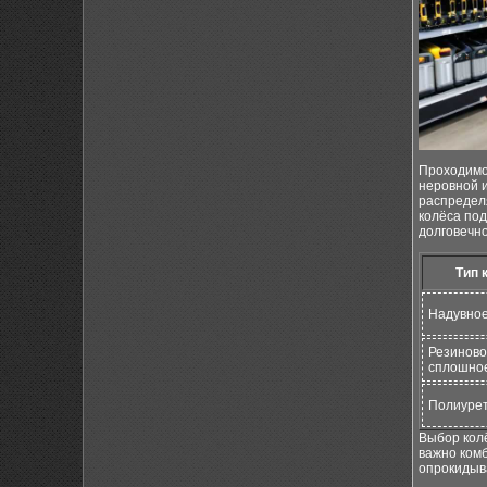
Проходимос
неровной 
распредел
колёса по
долговечно
Тип 
Надувно
Резинов
сплошно
Полиуре
Выбор колё
важно комб
опрокидыв