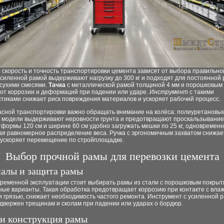
 скорость и точность транспортировки цемента зависят от выбора правильной
силенной рамой выдерживают нагрузку до 300 кг и подходят для постоянной 
 сухими смесями.
Тачка
с металлической рамой толщиной 4 мм и порошковым
от коррозии и деформаций при падении или ударе.
Инструмент
с такими
тиками снижает риск повреждения материалов и ускоряет рабочий процесс.
асной транспортировки важно обращать внимание на колёса: полиуретановы
 модели выдерживают неровности грунта и предотвращают проскальзывание
формы 120 см и ширине 60 см удобно загружать мешки по 25 кг, одновремен
я равномерное распределение веса. Ручка с эргономичным захватом снижает
и ускоряет перемещение по стройплощадке.
Выбор прочной рамы для перевозки цемента
алы и защита рамы
временной эксплуатации стоит выбирать рамы из стали с порошковым покрыт
ные варианты. Такая обработка предотвращает коррозию при контакте с вла
 грязью, снижает необходимость частого ремонта. Инструмент с усиленной 
двержен трещинам и сколам при падении или ударах о бордюр.
и конструкция рамы