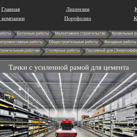
Главная
Лицензии
 компании
Портфолио
К
работы
Бетонные работы
Малоэтажное строительство
Кровельные р
ектромонтажные работы
Общестроительные работы
Фасадные работы
строительным работам
Столярные работы
Пассивный дом (Энергоэффе
Тачки с усиленной рамой для цемента