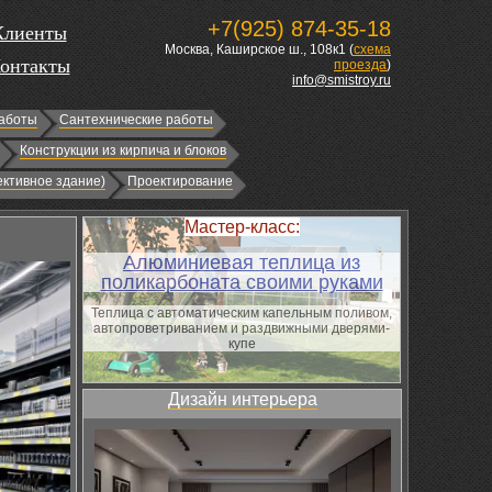
+7(925) 874-35-18
Клиенты
Москва, Каширское ш., 108к1 (
схема
онтакты
проезда
)
info@smistroy.ru
аботы
Сантехнические работы
Конструкции из кирпича и блоков
ктивное здание)
Проектирование
Мастер-класс:
Алюминиевая теплица из
поликарбоната своими руками
Теплица с автоматическим капельным поливом,
автопроветриванием и раздвижными дверями-
купе
Дизайн интерьера