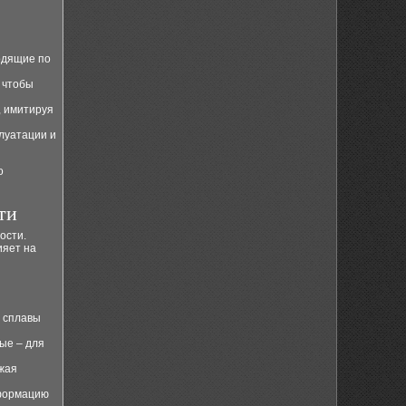
одящие по
 чтобы
, имитируя
луатации и
о
ти
ости.
ияет на
 сплавы
ые – для
ижая
еформацию