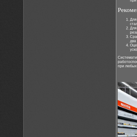
при
Рекоме
Для
ста
Для
рез
Сра
два
Оце
уск
Систематич
работоспо
при любых