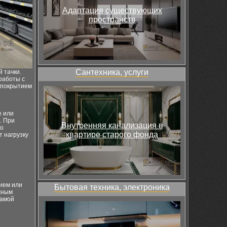
Адаптация существующих
пространств
Сантехника, услуги
 тачки.
работы с
 покрытием
е или
. При
Внутренняя канализация в
но
квартире старого фонда
 нагрузку
ием или
Бытовая техника, электроника
жным
рамой