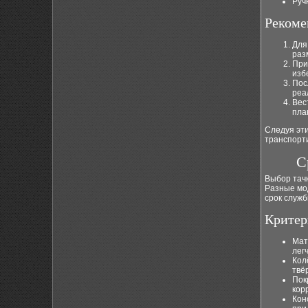
Руч
Рекоме
Для
раз
При
изб
Пос
реа
Вес
пла
Следуя эт
транспорт
С
Выбор тачк
Разные мод
срок служб
Критер
Мат
лег
Кол
твё
Пок
кор
Кон