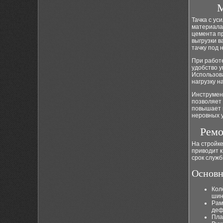
М
Тачка с ус
материала
цемента пр
выгрузки 
тачку под 
При работе
удобство у
Использов
нагрузку 
Инструмен
позволяет 
повышает 
неровных у
Ремо
На стройке
приводит 
срок служ
Основн
Кол
шин
Рам
деф
Пла