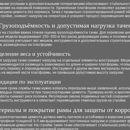
ямыми уголками и дополнительными поперечинами обеспечивает стабильност
ировке на неровной поверхности. Удлинённая платформа позволяет размест
мешков цемента без перекоса. Тачка с правильно спроектированной рамой об
стройке, снижает нагрузку на оператора и ускоряет процесс перемещения ма
Грузоподъёмность и допустимая нагрузка таче
 на стройке важна точная оценка грузоподъёмности тачки. Для перевозки це
ые модели выдерживают 250–350 кг без риска деформации рамы и поломки к
 нагрузка учитывает вес мешков, инструментов и дополнительных строительн
в, размещённых на платформе.
деление веса и устойчивость
 загрузка тачки снижает нагрузку на отдельные элементы конструкции. Мешк
рекомендуется размещать равномерно по длине и ширине платформы, чтоб
тить перекос и опрокидывание. Инструмент и другие мелкие материалы лучш
 на верхней части платформы, не превышая допустимую высоту загрузки.
ндации по эксплуатации
ния срока службы тачки нужно избегать перегрузки выше заявленной, испол
вёрдые поверхности при транспортировке цемента. Проверка колёс и крепле
аботы снижает риск поломок. Регулярная смазка подвижных частей сохраняет
льность инструмента и облегчает перемещение тяжёлых грузов на стройке.
ериалы и покрытие рамы для защиты от корр
транспортировки цемента должна иметь прочную и устойчивую к коррозии рам
профили толщиной 3–5 мм выдерживают постоянные нагрузки и сохраняют 
 влажным цементом. На стройке такие тачки обеспечивают стабильную работу
й при перемещении по неровной поверхности.