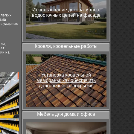
Использование декоративных
водосточных цепей на фасаде
 легких
Рама
ть ударные
ли,
Кровля, кровельные работы
ает
ции на
Установка кровельной
мембраны: как обеспечить
долговечность покрытия
Мебель для дома и офиса