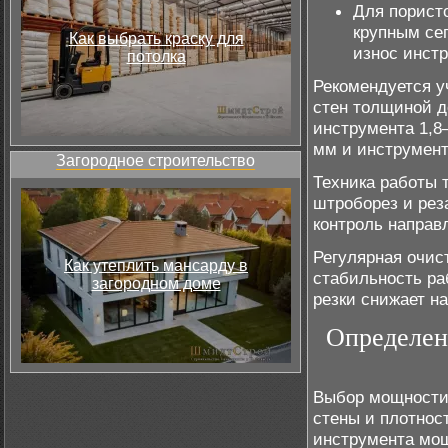
Для пористо
крупным сег
Как выбрать краску для
износ инст
потолка
Рекомендуется у
стен толщиной д
инструмента 1,8
мм и инструмент
Загородное строительство
Техника работы т
штроборез и рез
контроль направ
Регулярная очис
Как утеплить мансарду в
стабильность ра
загородном доме
резки снижает н
Определен
Выбор мощности
стены и плотнос
инструмента мощ