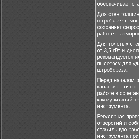
обеспечивает ст
Для стен толщин
штроборез с мощ
сохраняет скоро
работе с армиро
Для толстых ст
от 3,5 кВт и ди
рекомендуется и
пылесосу для уд
штробореза.
Перед началом р
канавки с точно
работе в сочета
коммуникаций тр
инструмента.
Регулярная пров
отверстий и соб
стабильную рабо
инструмента при