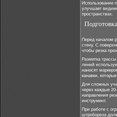
Использование п
улучшает видимо
пространствах.
Подготовка
Перед началом р
стену. С поверх
чтобы резка про
Разметка трассы
линий использую
наносят маркеро
канавки, которы
Для сложных уча
через каждые 20
направления рез
инструмент.
При работе с ог
штробореза долж