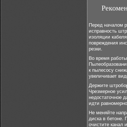
Рекомен
Перед началом р
исправность штр
изоляции кабеля
повреждения инс
резки.
Во время работы
Пылеобразование
к пылесосу сниж
увеличивает вид
Держите штробор
Чрезмерное усили
недостаточное д
идти равномерно
Не меняйте напр
диска в бетоне.
очистите канал 