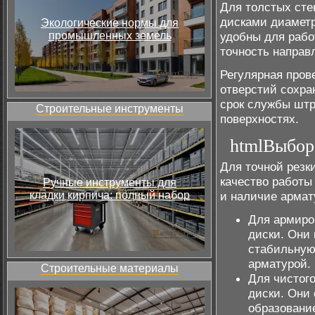
Для толстых сте
дисками диаметр
Экологические нормы для
промышленных земель
удобны для рабо
точность направ
Регулярная пров
отверстий сохра
срок службы штр
Строительные инструменты
поверхностях.
htmlВыбор
Для точной резк
качество работы
Ручные инструменты для
кладки кирпича: полный набор
и наличие армат
Для армиро
диски. Они
стабильную 
арматурой.
Строительные материалы
Для чистог
диски. Они
образование