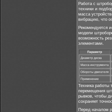
Работа с штробо
техники и подбо
масса устройств
вибрацию, что о
Рекомендуется и
модели штроборе
возможность рез
элементами.
Параметр
Диаметр диска
Масса инструмента
Обороты двигателя
Применение
Техника работы 
перемещения штр
рывков, чтобы ди
сохраняет точно
Перед началом р