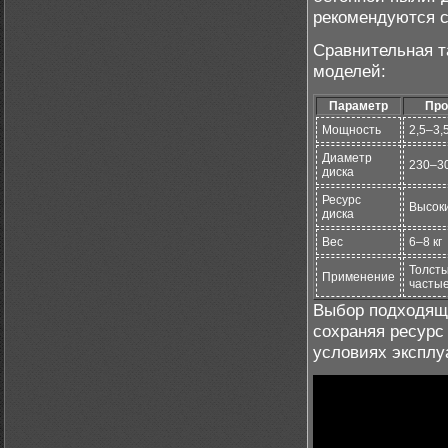
рекомендуются с
Сравнительная т
моделей:
Параметр
Про
Мощность
2,5–3,
Диаметр
230–3
диска
Ресурс
Высоки
диска
Вес
6–8 кг
Толсты
Применение
часты
Выбор подходяще
сохраняя ресурс
условиях эксплу