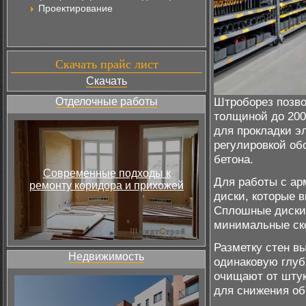
Проектирование
Скачать прайс лист
Скачать
Штроборез позво
Отделочные работы
толщиной до 200
для прокладки э
регулировкой об
бетона.
Современные подходы к
Для работы с а
ремонту коридора и прихожей
диски, которые 
Сплошные диски 
минимальные ско
Разметку стен в
Недвижимость
одинаковую глуб
очищают от штук
для снижения об