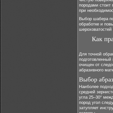
породами стоит 
при необходимос
Выбор шабера по
обработке и пов
шероховатостей 
Как пр
Для точной обра
подготовленный 
очищен от следов
абразивного мат
Выбор абраз
Наиболее подхо
средней зернист
угла 25–30° меж
пород угол след
затупляет инстр