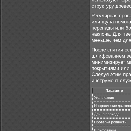
структуру древе
Регулярная пров
или щупа помога
перепады или бо
наклона. Для тв
меньше, чем для
После снятия ос
шлифованием зер
минимизирует м
покрытиями или
Следуя этим пра
инструмент служ
Параметр
Угол лезвия
Направление движен
Длина прохода
Проверка ровности
Шлифование