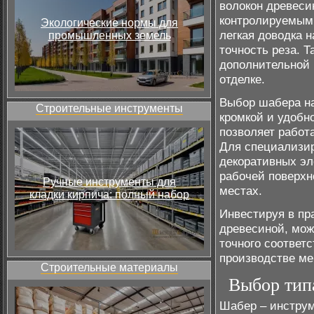
волокон древеси
контролируемыми
Экологические нормы для
легкая доводка 
промышленных земель
точность реза. 
дополнительной 
отделке.
Выбор шабера на
Строительные инструменты
кромкой и удобн
позволяет работ
Для специализир
декоративных эл
рабочей поверхн
Ручные инструменты для
местах.
кладки кирпича: полный набор
Инвестируя в пр
древесиной, мож
точного соответ
производстве ме
Строительные материалы
Выбор тип
Шабер – инструм