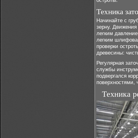
остроты.
Техника зат
Начинайте с гру
зерну. Движения
легким давление
легким шлифова
проверки острот
древесины: чисты
Регулярная зато
службы инструме
подвергался кор
поверхностями, 
Техника р