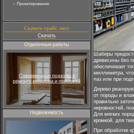
Проектирование
Скачать прайс лист
Скачать
Отделочные работы
Шаберы предоста
древесины без п
обеспечивает то
миллиметра, что
Современные подходы к
паз или при подг
ремонту коридора и прихожей
Дерево реагируе
от породы и вла
правильно заточ
неровностей, по
Недвижимость
Для мягких поро
кромкой, для тв
При обработке к