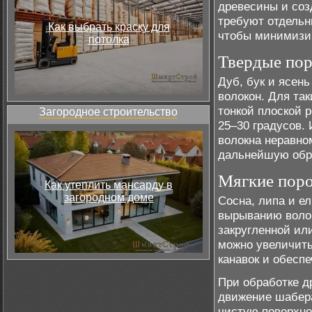
древесины и соз
требуют отдельн
Как выбрать краску для
чтобы минимизир
потолка
Твердые по
Дуб, бук и ясен
волокон. Для та
тонкой плоской 
Загородное строительство
25–30 градусов.
волокна неравно
дальнейшую обр
Мягкие пор
Как утеплить мансарду в
загородном доме
Сосна, липа и е
вырыванию волок
закругленной или
можно увеличить
канавок и обесп
При обработке д
движение шабера
чистую поверхно