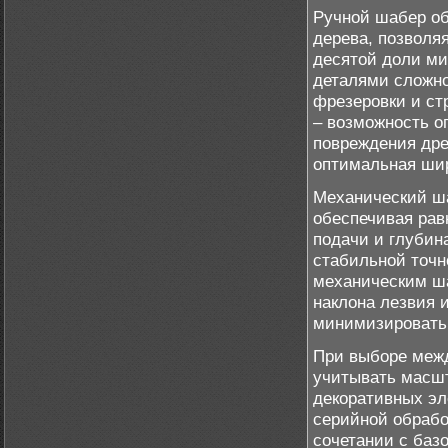
Ручной шабер об
дерева, позволяя
десятой доли ми
деталями сложн
фрезеровки и ст
– возможность о
повреждения дре
оптимальная шир
Механический ша
обеспечивая рав
подачи и глубина
стабильной точн
механическим ш
наклона лезвия 
минимизировать 
При выборе меж
учитывать масшт
декоративных эл
серийной обрабо
сочетании с баз