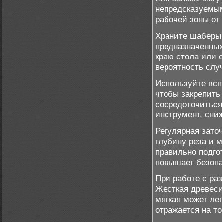
непредсказуемы
рабочей зоны от
Храните шаберы 
предназначенных
краю стола или с
вероятность случ
Используйте всп
чтобы закрепить
сосредоточиться
инструмент, сни
Регулярная зато
глубину реза и 
правильно подго
повышает безопа
При работе с ра
Жесткая древеси
мягкая может ле
отражается на т