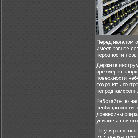
Перед началом о
имеет ровное ле
неровности повы
Держите инструм
чрезмерно напря
поверхности неб
сохранять контр
непреднамеренн
Работайте по на
необходимости п
древесины сокра
усилие и снизит
Регулярно прове
или занозы могут