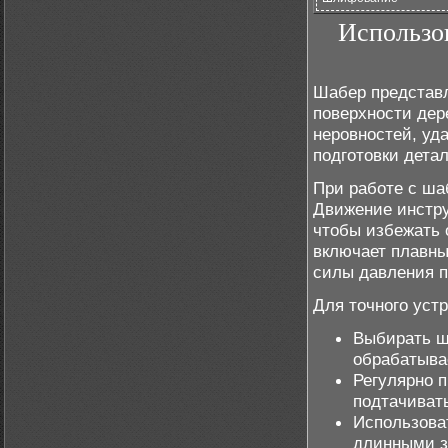
Использо
Шабер представл
поверхности дер
неровностей, уд
подготовки дета
При работе с ша
Движение инстру
чтобы избежать 
включает плавны
силы давления п
Для точного уст
Выбирать ш
обрабатыва
Регулярно п
подтачивать
Использова
длинными з