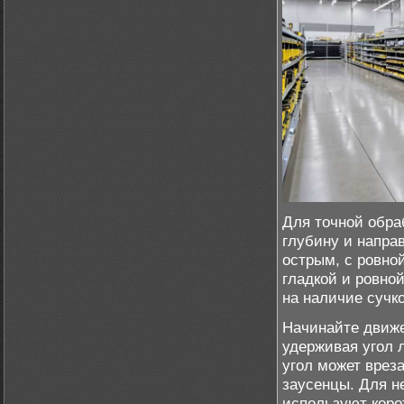
Для точной обра
глубину и напра
острым, с ровно
гладкой и ровно
на наличие сучк
Начинайте движе
удерживая угол 
угол может врез
заусенцы. Для н
используют коро