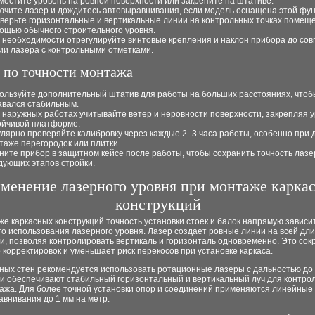
местите уровень на ровной поверхности или закрепите на штативе.
ючите лазер и дождитесь автовыравнивания, если модель оснащена этой фун
верьте горизонтальные и вертикальные линии на контрольных точках помещ
ощью обычного строительного уровня.
 необходимости отрегулируйте винтовые крепления и наклон прибора до со
ии лазера с контрольными отметками.
 по точности монтажа
ользуйте дополнительный штатив для работы на больших расстояниях, чтоб
авался стабильным.
 наружных работах учитывайте ветер и неровности поверхности, закрепляя у
ойчивой платформе.
улярно проверяйте калибровку через каждые 2–3 часа работы, особенно при
таже перегородок или плитки.
ните прибор в защитном кейсе после работы, чтобы сохранить точность лазе
дующих этапов стройки.
менение лазерного уровня при монтаже карка
конструкций
е каркасных конструкций точность установки стоек и балок напрямую зависи
о использования лазерного уровня. Лазер создает ровные линии на всей дл
и, позволяя контролировать вертикаль и горизонталь одновременно. Это со
 корректировок и уменьшает риск перекосов при установке каркаса.
сных стен рекомендуется использовать ротационные лазеры с дальностью до
и обеспечивают стабильный горизонтальный и вертикальный луч для контрол
ажа. Для более точной установки опор и соединений применяются линейные 
внивания до 1 мм на метр.