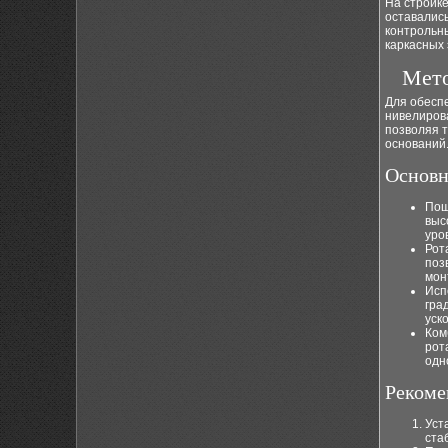
На стройке
оставалис
контрольн
каркасных 
Мето
Для обесп
нивелирова
позволяя 
оснований
Основн
Пош
выс
уро
Рот
поз
мон
Исп
гра
уск
Ком
рот
одн
Рекоме
Уст
ста