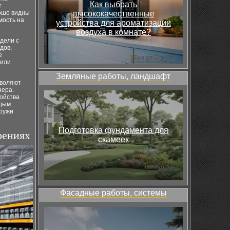
Как выбрать
т
рошо видны
высококачественные
мость на
устройства для ароматизации
воздуха в комнате?
дели с
дов,
е
 или
Земляные работы, ландшафт
зволяют
зера.
ойства
ждым
аружи
Подготовка фундамента для
рениях
скамеек
Фасадные работы, системы