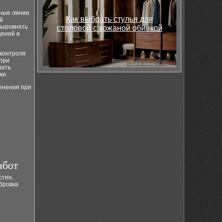
вные линии
Как выбрать стулья для
й
выровнять
столовой с кожаной обивкой
щений и
 контроля
при
вать
ки.
енения при
абот
стен,
бровка