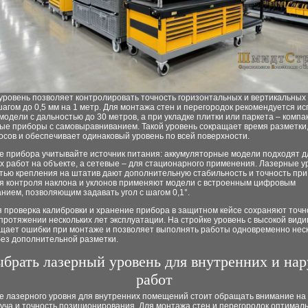
уровень позволяет контролировать точность горизонтальных и вертикальных
шагом до 0,5 мм на 1 метр. Для монтажа стен и перегородок рекомендуется и
одели с дальностью до 30 метров, а при укладке плитки или паркета – комп
ые приборы с самовыравниванием. Такой уровень сокращает время разметки
осов и обеспечивает одинаковый уровень по всей поверхности.
е прибора учитывайте источник питания: аккумуляторные модели подходят д
 работ на объекте, а сетевые – для стационарного применения. Лазерные у
тью крепления на штатив дают дополнительную стабильность и точность при
ля контроля наклона и уклонов применяют модели с встроенным цифровым
нием, позволяющим задавать угол с шагом 0,1°.
 проверка калибровки и хранение прибора в защитном кейсе сохраняют точн
протяжении нескольких лет эксплуатации. На стройке уровень с высокой вид
ащает ошибки при монтаже и позволяет выполнять работы одновременно нес
без дополнительной разметки.
ыбрать лазерный уровень для внутренних и на
работ
е лазерного уровня для внутренних помещений стоит обращать внимание на
уча и точность позиционирования. Для монтажа стен и перегородок оптимал