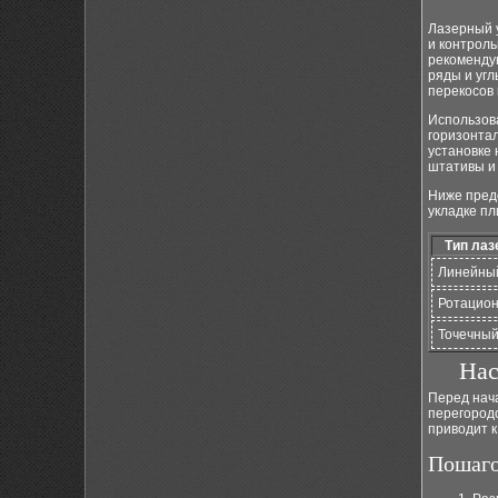
Лазерный у
и контроль
рекоменду
ряды и угл
перекосов
Использова
горизонта
установке
штативы и 
Ниже пред
укладке пл
Тип лаз
Линейны
Ротацио
Точечны
Нас
Перед нача
перегородо
приводит 
Пошаго