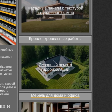
Фасадные панели с текстурой
натурального камня
Кровля, кровельные работы
 Линейные
ставляет
.
Сезонный осмотр
бъектов.
гидроизоляции
разметки
ектуются
он, дверей
оля углов и
имость
яжении
Мебель для дома и офиса
ки и