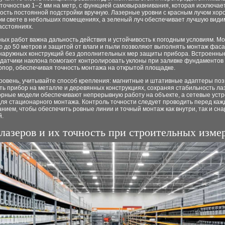
точностью 1–2 мм на метр, с функцией самовыравнивания, которая исключае
ость постоянной подстройки вручную. Лазерные уровни с красным лучом хо
ом свете в небольших помещениях, а зеленый луч обеспечивает лучшую види
асстояниях.
ых работ важна дальность действия и устойчивость к погодным условиям. Мо
 до 50 метров и защитой от влаги и пыли позволяют выполнять монтаж фаса
 наружных конструкций без дополнительных мер защиты прибора. Встроенны
датчики наклона помогают контролировать уклоны при заливке фундаментов
опор, обеспечивая точность монтажа на открытой площадке.
ровень, учитывайте способ крепления: магнитные и штативные адаптеры по
ь прибор на металле и деревянных конструкциях, сохраняя стабильность ла
орные модели обеспечивают непрерывную работу на объекте, а сетевые устр
для стационарного монтажа. Контроль точности следует проводить перед ка
нием, чтобы обеспечить ровные линии и точный монтаж как внутри, так и сн
.
лазеров и их точность при строительных изме