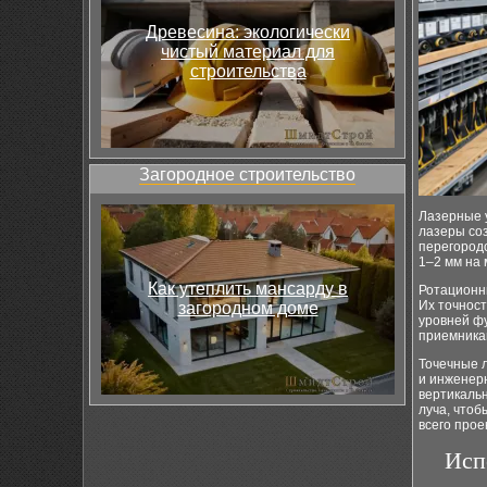
Древесина: экологически
чистый материал для
строительства
Загородное строительство
Лазерные 
лазеры со
перегородо
1–2 мм на 
Как утеплить мансарду в
Ротационн
Их точност
загородном доме
уровней фу
приемникам
Точечные 
и инженерн
вертикальн
луча, что
всего прое
Исп