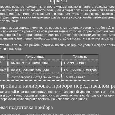
паркета
ровень помогает сохранять точность укладки плитки и паркета, создавая ро
ные точки на всей поверхности пола. Для укладки плитки на кухне или в ванно
ются линейные модели с красным или зеленым лучом, позволяющие быстро 
ы. Для паркета важна контрольная разметка всех рядов, чтобы избежать сме
 при монтаже.
ние лазера снижает количество подрезки материала и ускоряет работу. Для
ли применяются уровни с самовыравниванием, которые корректируют наклон 
 на неровный пол. При работе на больших площадях рекомендуется использо
магнитные крепления, чтобы сохранить стабильность луча и точность размет
ставлена таблица с рекомендациями по типу лазерного уровня и сфере прим
итки и паркета:
ера
Применение
Точность
й
Плитка, малые помещения
1–2 мм на метр
нный
Паркет, большие площади
1,5–3 мм на 30 метров
й
Контроль углов и отдельных точек
0,5 мм на метр
тройка и калибровка прибора перед началом р
лом стройки важно проверить и настроить лазерный уровень, чтобы монтаж 
к и других конструкций выполнялся с высокой точностью. Неправильная кали
к перекосам и увеличению времени на исправление ошибок.
вая подготовка прибора