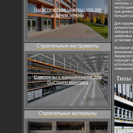
приборы с 
необходим
Логистические центры: что это
при дневн
и зачем нужны
больших р
Для наружн
дальностью
заборов и
цифровые 
установке 
Строительные инструменты
Выбирая у
фиксироват
Аккумулят
подходят 
использова
помещений
Саморезы с наконечником для
Типы 
быстрого монтажа
Строительные материалы