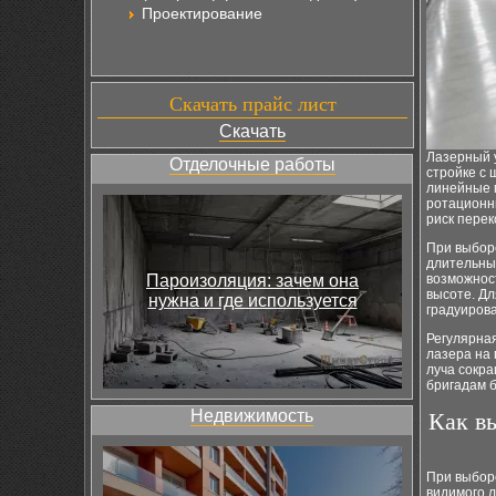
Проектирование
Скачать прайс лист
Скачать
Лазерный 
Отделочные работы
стройке с 
линейные м
ротационн
риск перек
При выбор
длительных
Пароизоляция: зачем она
возможнос
высоте. Д
нужна и где используется
градуирова
Регулярная
лазера на 
луча сокр
бригадам 
Недвижимость
Как в
При выбор
видимого л