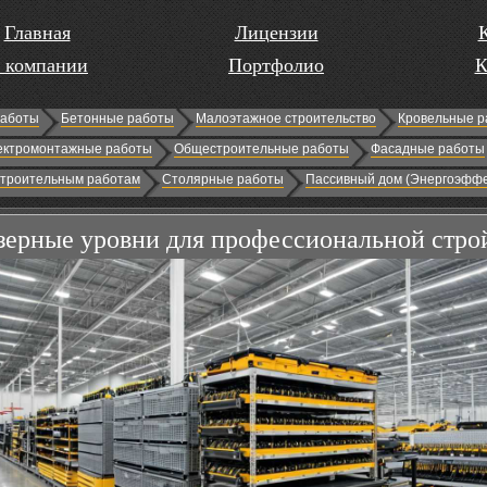
Главная
Лицензии
 компании
Портфолио
К
работы
Бетонные работы
Малоэтажное строительство
Кровельные р
ектромонтажные работы
Общестроительные работы
Фасадные работы
строительным работам
Столярные работы
Пассивный дом (Энергоэффе
зерные уровни для профессиональной стро