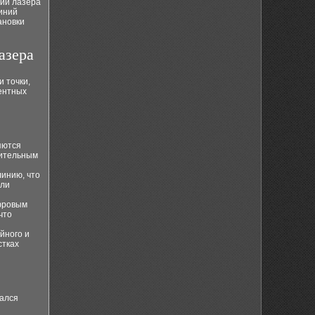
нии лазера
иний
ановки
азера
 точки,
ментных
яются
оительным
инию, что
или
ифровым
что
йного и
стках
вался