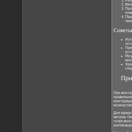
Раз
Вкл
Про
пом
При
лин
Советы
Исп
ост
При
уст
Рег
мон
Хра
сле
При
При монтаж
правильног
конструкци
количество
Для карка
метров. Он
точек монт
шагом выра