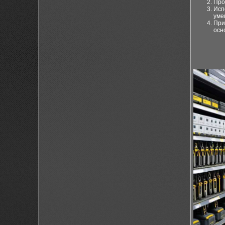
Про
Исп
уме
При
осн