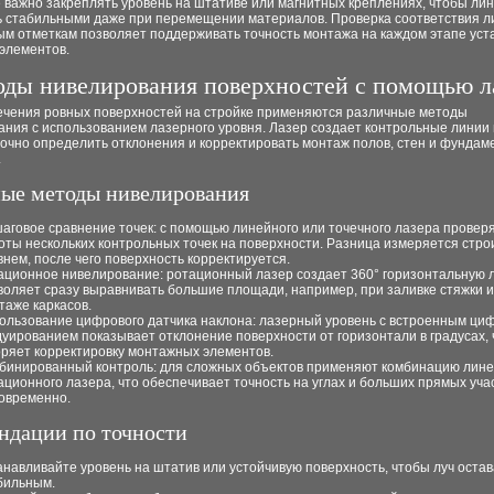
 важно закреплять уровень на штативе или магнитных креплениях, чтобы ли
ь стабильными даже при перемещении материалов. Проверка соответствия л
ым отметкам позволяет поддерживать точность монтажа на каждом этапе уст
элементов.
ды нивелирования поверхностей с помощью л
ечения ровных поверхностей на стройке применяются различные методы
ния с использованием лазерного уровня. Лазер создает контрольные линии и
точно определить отклонения и корректировать монтаж полов, стен и фунда
.
ые методы нивелирования
аговое сравнение точек: с помощью линейного или точечного лазера провер
оты нескольких контрольных точек на поверхности. Разница измеряется стр
внем, после чего поверхность корректируется.
ационное нивелирование: ротационный лазер создает 360° горизонтальную л
воляет сразу выравнивать большие площади, например, при заливке стяжки 
таже каркасов.
ользование цифрового датчика наклона: лазерный уровень с встроенным ц
дуированием показывает отклонение поверхности от горизонтали в градусах, 
оряет корректировку монтажных элементов.
бинированный контроль: для сложных объектов применяют комбинацию лине
ационного лазера, что обеспечивает точность на углах и больших прямых уча
овременно.
ндации по точности
анавливайте уровень на штатив или устойчивую поверхность, чтобы луч оста
бильным.