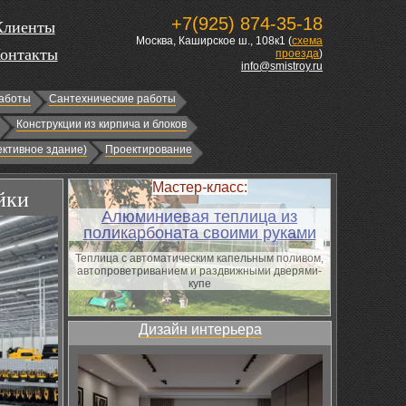
+7(925) 874-35-18
Клиенты
Москва, Каширское ш., 108к1 (
схема
онтакты
проезда
)
info@smistroy.ru
аботы
Сантехнические работы
Конструкции из кирпича и блоков
ктивное здание)
Проектирование
Мастер-класс:
йки
Алюминиевая теплица из
поликарбоната своими руками
Теплица с автоматическим капельным поливом,
автопроветриванием и раздвижными дверями-
купе
Дизайн интерьера