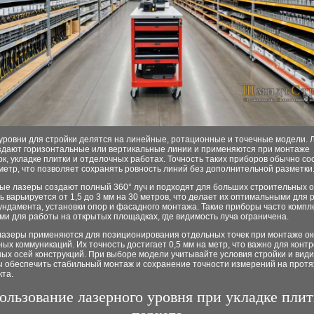
уровни для стройки делятся на линейные, ротационные и точечные модели.
здают горизонтальные или вертикальные линии и применяются при монтаже
к, укладке плитки и отделочных работах. Точность таких приборов обычно со
метр, что позволяет сохранять ровность линий без дополнительной разметки
ые лазеры создают полный 360° луч и подходят для больших строительных о
ь варьируется от 1,5 до 3 мм на 30 метров, что делает их оптимальными для 
ндамента, установки опор и фасадного монтажа. Такие приборы часто компл
и для работы на открытых площадках, где видимость луча ограничена.
лазеры применяются для позиционирования отдельных точек при монтаже ок
ых коммуникаций. Их точность достигает 0,5 мм на метр, что важно для контр
ых осей конструкций. При выборе модели учитывайте условия стройки и вид
бы обеспечить стабильный монтаж и сохранение точности измерений на прот
кта.
ользование лазерного уровня при укладке плит