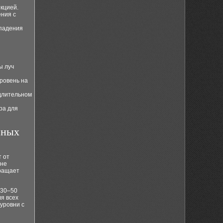
кцией.
ения с
впадения
ы луч
ровень на
 длительном
ра для
сных
т от
ине
кращает
 30–50
я всех
уровни с