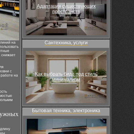
Адаптация существующих
пространств
Сантехника, услуги
 линий на
спользовать
актные
, снижает
ля
ровни с
Как выбрать биде под стиль
 работе на
минимализм
ость
имостью
кольким
Бытовая техника, электроника
ружных
 длину
ьны