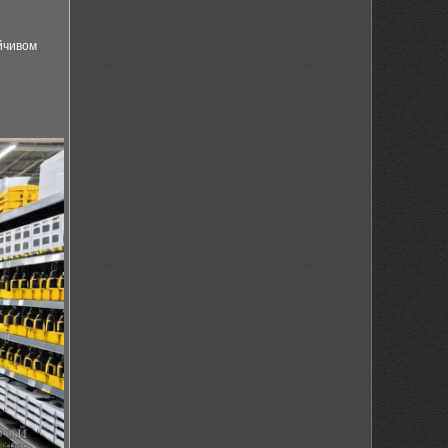
йчивом