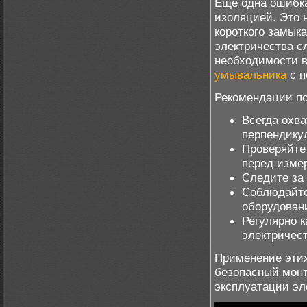
Ещё одна ошибка
изоляцией. Это н
короткого замык
электричества с
необходимости в
умывальника
с п
Рекомендации по
Всегда охв
перпендикул
Проверяйте
перед изме
Следите за
Соблюдайте
оборудован
Регулярно 
электричест
Применение этих
безопасный монт
эксплуатации эл