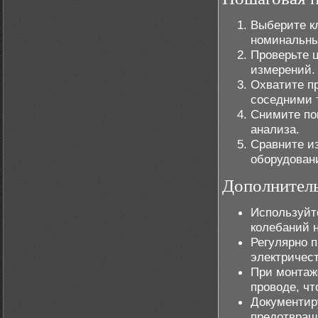
Выберите к
номинальны
Проверьте 
измерений.
Охватите пр
соседними 
Снимите по
анализа.
Сравните и
оборудован
Дополнител
Используйт
колебаний н
Регулярно 
электричест
При монтаж
проводе, чт
Документир
предотвращ