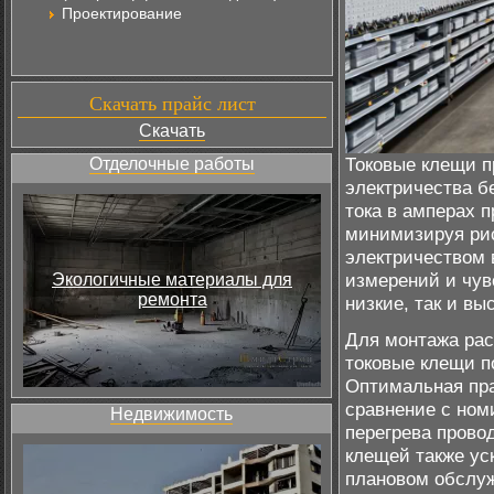
Проектирование
Скачать прайс лист
Скачать
Токовые клещи п
Отделочные работы
электричества б
тока в амперах 
минимизируя рис
электричеством
измерений и чув
Экологичные материалы для
ремонта
низкие, так и вы
Для монтажа рас
токовые клещи п
Оптимальная пра
сравнение с ном
Недвижимость
перегрева прово
клещей также ус
плановом обслуж