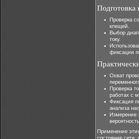
Подготовка 
Проверка с
клещей.
Выбор диап
току.
Использова
фиксации п
Практическ
Охват пров
переменного
Проверка т
работах с 
Фиксация п
анализа наг
Измерение 
вероятност
Применение этих
состояние сети,