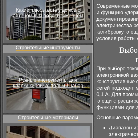
Современные мо
Какие плюсы есть у домов с
и функцию удерж
автономным водоснабжением
документировани
электричества р
калибровку клещ
условия работы 
Строительные инструменты
Выбо
При выборе токо
электроникой ва
Ручные инструменты для
конструктивные 
кладки кирпича: полный набор
сетей подходят 
0,1 А. Для пром
клещи с расшир
функциями для а
Основные параме
Строительные материалы
Диапазон и
электричест