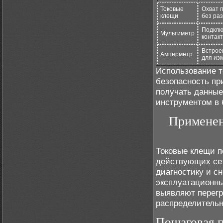
Токовые
Охват 
клещи
без ра
Подклю
Мультиметр
контакт
Встрое
Амперметр
для из
Использование т
безопасность пр
получать данные
инструментом в 
Применен
Токовые клещи п
действующих сет
диагностику и с
эксплуатационны
выявляют перегр
распределитель
Пошаговая п