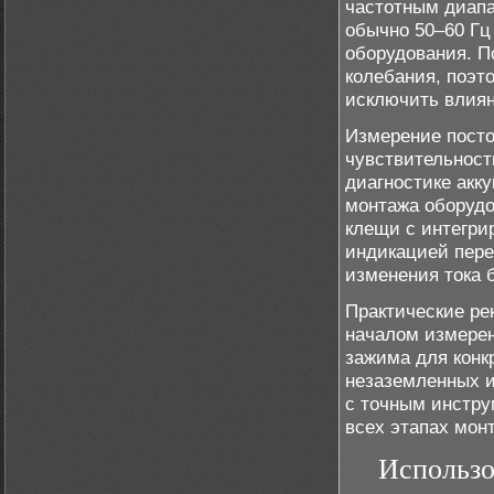
частотным диапа
обычно 50–60 Гц
оборудования. П
колебания, поэт
исключить влия
Измерение посто
чувствительност
диагностике акк
монтажа оборудо
клещи с интегри
индикацией пере
изменения тока 
Практические ре
началом измере
зажима для конк
незаземленных и
с точным инстру
всех этапах мон
Использо