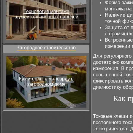
Форма зажи
монтажа на
Технология монтажа
Наличие ци
шумоизоляционных панелей
точной фик
Защита от п
с промышле
Встроенные
измерении п
Загородное строительство
Для регулярного
достаточно комп
измерения. В пр
повышенной точн
Как утеплить мансарду в
фиксировать кол
загородном доме
диагностику обо
Как п
Токовые клещи п
постоянного тока
электричества. 