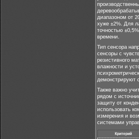
производственны
деревообрабатыв
диапазоном от 2
хуже ±2%. Для л
точностью ±0,5%
времени.
Тип сенсора нап
сенсоры с чувст
резистивного ма
влажности и усто
психрометрическ
демонстрируют с
Также важно учи
рядом с источни
защиту от конде
использовать ко
измерения и во
системами упра
Критерий