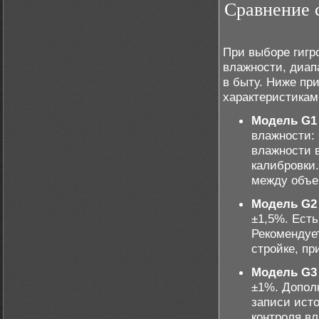
Сравнение 
При выборе гигр
влажности, диап
в быту. Ниже пр
характеристикам
Модель G1
влажности:
влажности в
калибровки.
между объе
Модель G2
±1,5%. Есть
Рекомендуе
стройке, пр
Модель G3
±1%. Допол
записи ист
контроля в