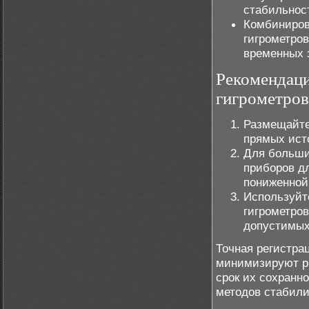
стабильнос
Комбиниров
гигрометров
временных 
Рекомендаци
гигрометров
Размещайте 
прямых ист
Для больши
приборов д
пониженной
Используйт
гигрометров
допустимых
Точная регистра
минимизируют ри
срок их сохранн
методов стабили