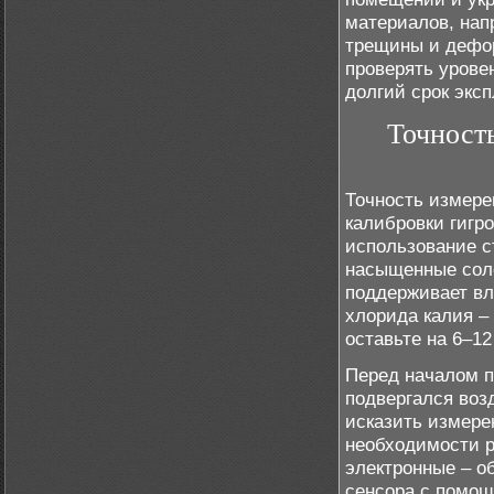
материалов, нап
трещины и дефор
проверять урове
долгий срок экс
Точност
Точность измере
калибровки гигр
использование с
насыщенные соле
поддерживает вл
хлорида калия –
оставьте на 6–1
Перед началом п
подвергался воз
исказить измере
необходимости р
электронные – о
сенсора с помощ