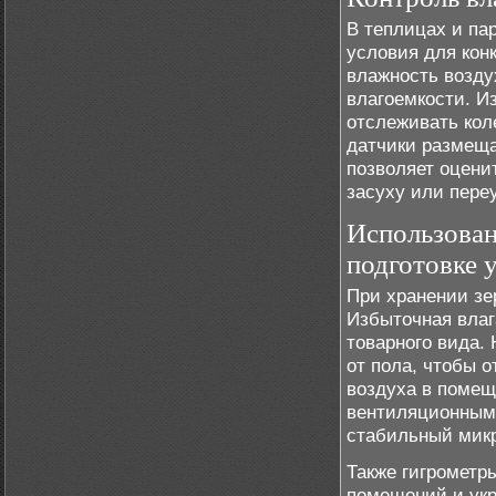
В теплицах и па
условия для кон
влажность возду
влагоемкости. И
отслеживать кол
датчики размещаю
позволяет оцени
засуху или пере
Использован
подготовке 
При хранении зе
Избыточная влаг
товарного вида.
от пола, чтобы 
воздуха в помещ
вентиляционными
стабильный микр
Также гигрометр
помещений и укр