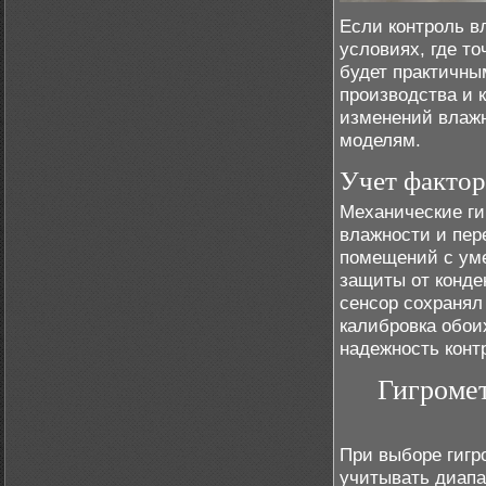
Если контроль в
условиях, где т
будет практичны
производства и 
изменений влажн
моделям.
Учет факто
Механические ги
влажности и пер
помещений с ум
защиты от конде
сенсор сохранял
калибровка обои
надежность конт
Гигроме
При выборе гиг
учитывать диапа