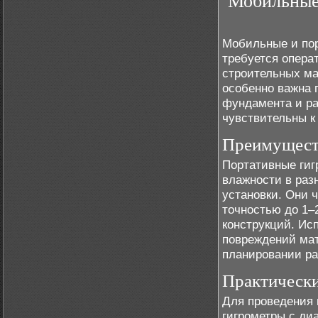
Мобильные 
Мобильные и пор
требуется опера
строительных ма
особенно важна 
фундамента и ра
чувствительны к 
Преимущест
Портативные гиг
влажности в раз
установки. Они 
точностью до 1–
конструкций. Ис
повреждений мат
планировании ра
Практическ
Для проведения 
гигрометры с ди