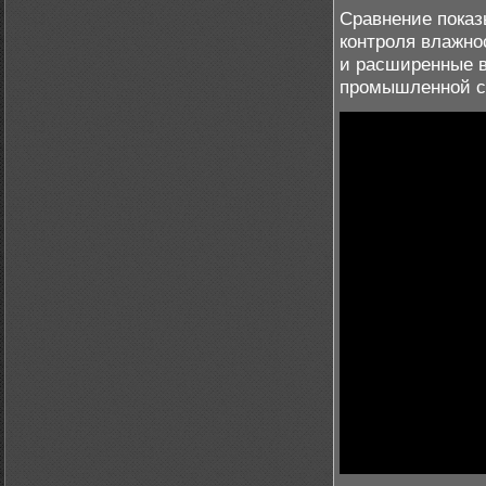
Сравнение показ
контроля влажно
и расширенные в
промышленной с