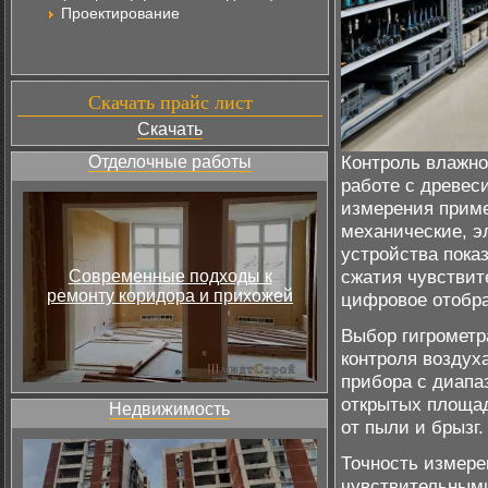
Проектирование
Скачать прайс лист
Скачать
Контроль влажно
Отделочные работы
работе с древес
измерения приме
механические, э
устройства пока
сжатия чувствит
Современные подходы к
ремонту коридора и прихожей
цифровое отобра
Выбор гигрометр
контроля воздух
прибора с диапа
открытых площад
Недвижимость
от пыли и брызг.
Точность измере
чувствительными