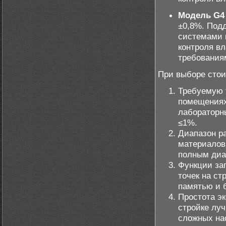
Модель G4
±0,8%. Под
системами 
контроля в
требованиям
При выборе стои
Требуемую 
помещениях
лабораторн
≤1%.
Диапазон р
материалов
полным диа
Функции за
точек на ст
памятью и 
Простота эк
стройке лу
сложных на