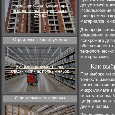
допустимой вла
Какие ошибки допускают при
Использование г
выборе жилья в строящихся
домах
своевременно ко
материалов, сни
Для профессиона
измерения: элек
Строительные инструменты
психрометр для 
обеспечивает ст
технологических
материалами.
Как выб
Ручные инструменты для
кладки кирпича: полный набор
При выборе гигр
точность измере
погрешностью не
микроклимата в
гипсокартоном. 
Строительные материалы
цифровые дают в
дням и часам.
Расположение ги