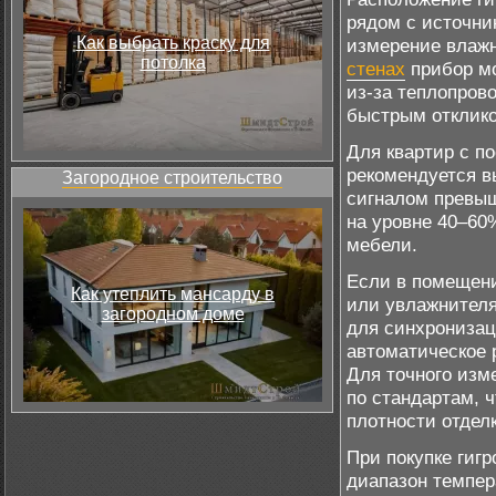
рядом с источни
Как выбрать краску для
измерение влажн
потолка
стенах
прибор мо
из-за теплопров
быстрым отклико
Для квартир с п
рекомендуется в
Загородное строительство
сигналом превыш
на уровне 40–60
мебели.
Если в помещени
Как утеплить мансарду в
или увлажнителя
загородном доме
для синхронизац
автоматическое 
Для точного изм
по стандартам, 
плотности отдел
При покупке гиг
диапазон темпер