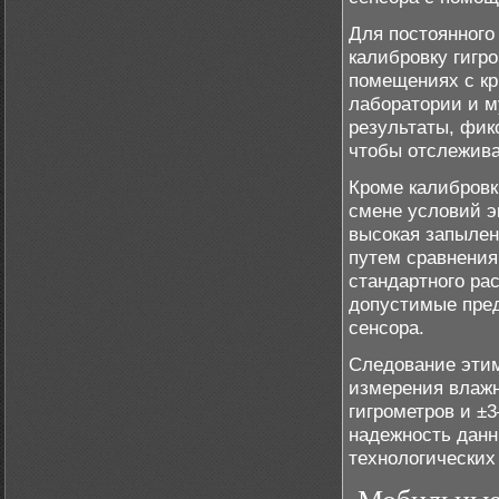
Для постоянного
калибровку гигро
помещениях с кр
лаборатории и м
результаты, фик
чтобы отслежива
Кроме калибровк
смене условий э
высокая запылен
путем сравнения
стандартного ра
допустимые пред
сенсора.
Следование этим
измерения влажн
гигрометров и ±
надежность данн
технологических