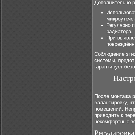
Дополнительно р
Использова
микроутече
Регулярно 
радиатора.
При выявлен
повреждённ
Соблюдение этих
системы, предот
гарантирует без
Настр
После монтажа р
балансировку, ч
помещений. Непр
приводить к пере
некомфортные з
Регулировка