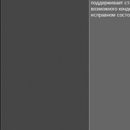
поддерживает ст
возможного конд
исправном состо