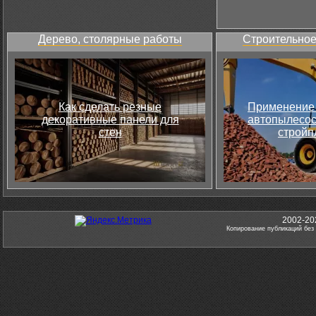
Дерево, столярные работы
Строительное
Как сделать резные
Применение 
декоративные панели для
автопылесос
стен
стройп
2002-20
Копирование публикаций без 