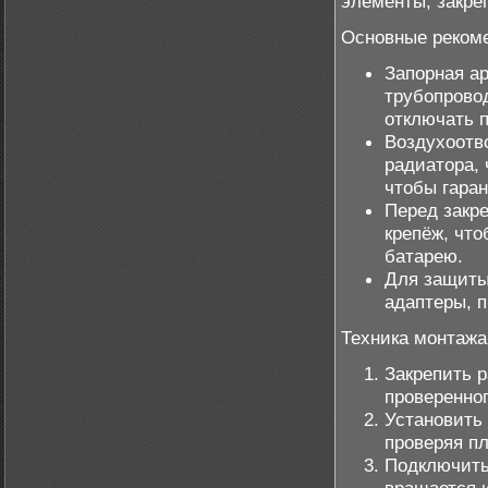
элементы, закре
Основные рекоме
Запорная а
трубопровод
отключать 
Воздухоотв
радиатора, 
чтобы гаран
Перед закр
крепёж, что
батарею.
Для защиты
адаптеры, 
Техника монтажа
Закрепить 
проверенног
Установить 
проверяя п
Подключить