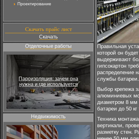
Проектирование
Скачать прайс лист
Скачать
Правильная уста
Отделочные работы
которой он буде
выдерживают бол
гипсокартон тре
распределение н
службы батареи.
Пароизоляция: зачем она
нужна и где используется
Выбор крепежа з
алюминиевых мод
диаметром 8 мм 
батареи до 50 к
Недвижимость
Техника монтажа
вертикали, пров
разметку стен. 
менее 50 мм для