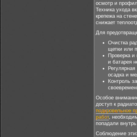
осмотр и профил
Техника ухода в
крепежа на стен
снижает теплоот
Для предотвраще
Очистка рад
щетки или 
Проверка и
и батарея н
Регулярная
осадка и ме
Контроль за
своевремен
Особое внимание
доступ к радиат
подкровельное п
работ
, необходи
попадали внутрь
Соблюдение этих