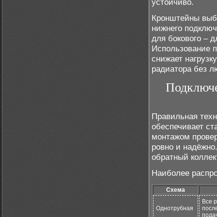
устойчиво.
Кронштейны выби
нижнего подключ
для бокового – 
Использование п
снижает нагрузк
радиатора без л
Подключе
Правильная техн
обеспечивает ст
монтажом провер
ровно и надёжно
обратный коллек
Наиболее распр
Схема
Все 
Однотрубная
посл
пода