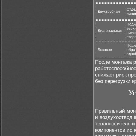
Отде
Двухтрубная
лини
Подк
верхн
Диагональная
нижн
стор
Подк
Боковое
обра
одно
После монтажа р
работоспособнос
снижает риск пр
без перегрузки 
Ус
Правильный монт
и воздухоотводч
теплоносителя и
компонентов исп