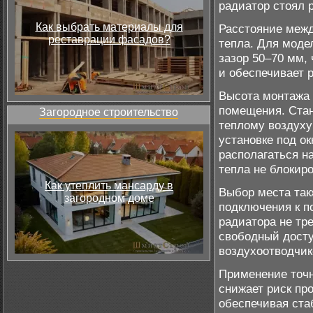
радиатор стоял р
Как выбрать материалы для
Расстояние межд
реставрации фасадов?
тепла. Для моде
зазор 50–70 мм,
и обеспечивает 
Высота монтажа 
помещения. Стан
Загородное строительство
теплому воздуху
установке под о
располагаться н
тепла не блокир
Как утеплить мансарду в
Выбор места так
загородном доме
подключения к п
радиатора не тр
свободный досту
воздухоотводчик
Применение точн
снижает риск пр
обеспечивая ста