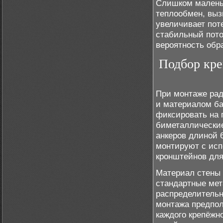
Слишком маленьк
теплообмен, выз
увеличивает пот
стабильный пото
вероятность обр
Подбор кре
При монтаже рад
и материалом ба
фиксировать на 
биметаллические
анкеров длиной 
монтируют с исп
кронштейнов для
Материал стены 
стандартные мет
распределительн
монтажа предпол
каждого крепёжн