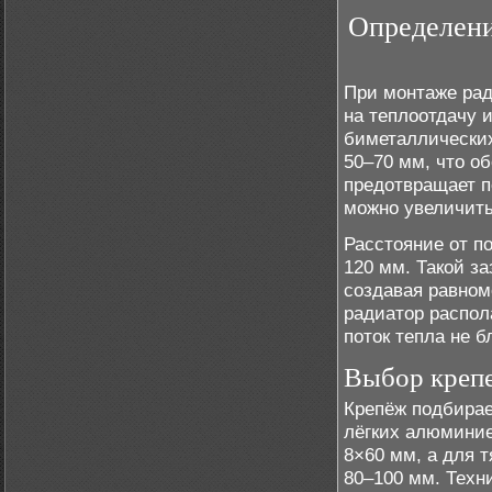
Определени
При монтаже рад
на теплоотдачу 
биметаллических
50–70 мм, что о
предотвращает п
можно увеличить 
Расстояние от п
120 мм. Такой з
создавая равном
радиатор распол
поток тепла не б
Выбор крепе
Крепёж подбирае
лёгких алюмини
8×60 мм, а для 
80–100 мм. Техн