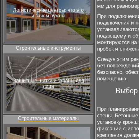
мм для равномер
Логистические центры: что это
и зачем нужны
При подключении
подключения и п
устанавливаются
подающему и обр
монтируются на 
Строительные инструменты
пробок и снижен
Следуя этим рек
без повреждений
безопасно, обес
помещению.
Защитные щитки и экраны для
лица
Выбор 
При планировани
стены. Бетонные
Строительные материалы
установку кроншт
фиксации с испо
крепления должн