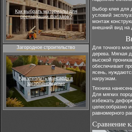
Выбор клея для 
Как выбрать материалы для
условий эксплуа
реставрации фасадов?
монтаж конструк
внешний вид на 
В
Для точного мон
Загородное строительство
дерева. Мягкая д
высокой проника
обеспечивает пр
ясень, нуждаютс
нагрузкам.
Как утеплить мансарду в
загородном доме
Техника нанесен
Для мягких поро
избежать деформ
целесообразно и
равномерного ра
Сравнение к