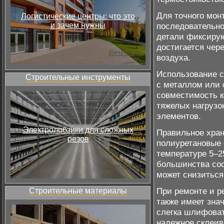
Для точного мон
Логистические центры: что это
и зачем нужны
последовательно
детали фиксирую
достигается чер
воздуха.
Использование с
Строительные инструменты
с металлом или 
совместимость к
тяжелых нагрузо
элементов.
Электролобзики для сложных
Правильное хран
резов
полиуретановые 
температуре 5–25
большинства сос
может снизиться
При ремонте и р
Строительные материалы
также имеет зна
слегка шлифоват
надежное склеив