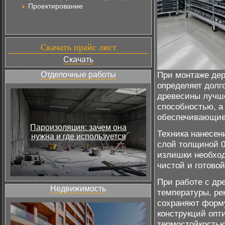
Проектирование
Скачать прайс лист
Скачать
При монтаже дер
Отделочные работы
определяет долг
древесины лучш
способностью, а
обеспечивающие 
Пароизоляция: зачем она
Техника нанесен
нужна и где используется
слой толщиной 0
излишки необход
чистой и готовой
При работе с др
Недвижимость
температуры, ре
сохраняют форму
конструкций оп
термостойкостью