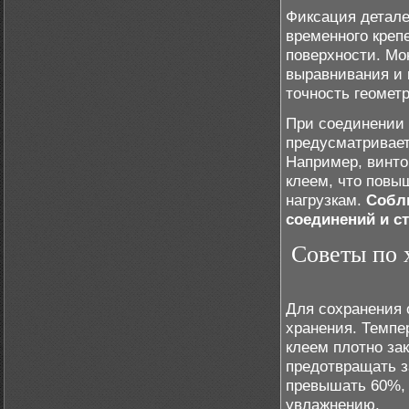
Фиксация детал
временного креп
поверхности. Мо
выравнивания и 
точность геомет
При соединении 
предусматривает
Например, винто
клеем, что повы
нагрузкам.
Соблю
соединений и с
Советы по 
Для сохранения 
хранения. Темпе
клеем плотно за
предотвращать з
превышать 60%, 
увлажнению.