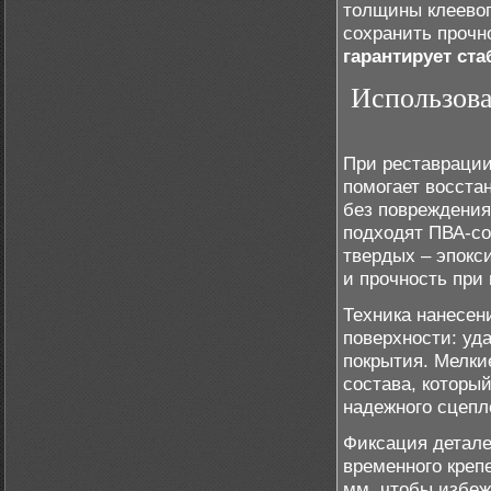
толщины клеевог
сохранить прочн
гарантирует ст
Использова
При реставрации
помогает восста
без повреждения
подходят ПВА-со
твердых – эпокс
и прочность при 
Техника нанесен
поверхности: уд
покрытия. Мелки
состава, которы
надежного сцепл
Фиксация детал
временного креп
мм, чтобы избеж