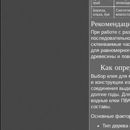
граб
эпоксид
Береза,
Синтети
ольха, бук
влагост
Рекомендац
При работе с ра
последовательно
склеиваемые час
для равномерног
древесины и пов
Как опре
Выбор клея для 
и конструкции и
соединения выде
долгие годы. Дл
водные клеи ПВА
составы.
Основные фактор
Тип дерева 