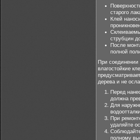
Поверхност
старого лак
Клей нанос
проникнове
Склеиваемы
струбцин до
После монт
полной пол
При соединении 
влагостойкие кл
предусматривает
дерева и не осл
Перед нане
должна пре
Для наружн
водоотталк
При ремонт
удаляйте ос
Соблюдайте
полному вы