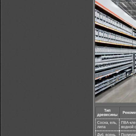
Тип
Рекоме
древесины
Сосна, ель,
ПВА-клей
липа
водной 
Дуб, ясень,
Полиуре