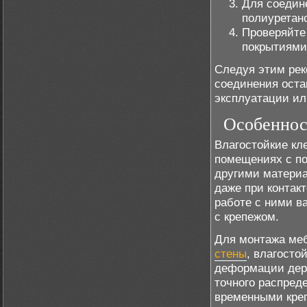
Для соедин
полиуретан
Проверяйте
покрытиями
Следуя этим рек
соединения оста
эксплуатации ил
Особеннос
Влагостойкие кл
помещениях с п
другими материа
даже при контак
работе с ними в
с крепежом.
Для монтажа ме
стены
, влагосто
деформации дере
точного распред
временными кре