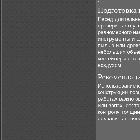
Подготовка 
Перед длительн
проверить отсут
равномерного на
инструменты и сл
пылью или древе
небольших объем
контейнеры с то
воздухом.
Рекомендаци
Использование к
конструкций пов
работах важно о
или запах, сост
контроля толщин
сохранить прочн