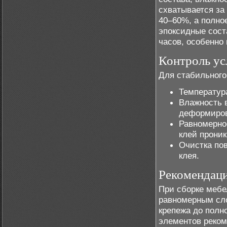
схватывается за
40–60%, а полно
эпоксидные сост
часов, особенно
Контроль ус
Для стабильного
Температура
Влажность 
деформиров
Равномерно
клей проник
Очистка пов
клея.
Рекомендац
При сборке мебе
равномерным сло
крепежа до полн
элементов реком