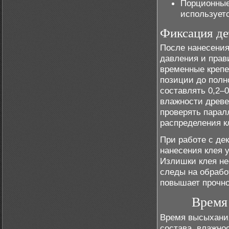
Порционные 
используетс
Фиксация де
После нанесения
давления и прав
временные креп
позиции до полн
составлять 0,2–0
влажности древе
проверять парал
распределения к
При работе с де
нанесения клея 
Излишки клея не
следы на обрабо
повышает прочно
Время
Время высыхания
состава, влажно