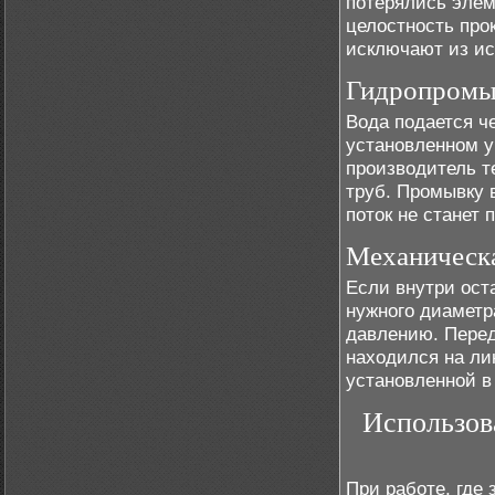
потерялись элем
целостность про
исключают из ис
Гидропромы
Вода подается ч
установленном у
производитель т
труб. Промывку 
поток не станет 
Механическа
Если внутри ост
нужного диаметр
давлению. Перед
находился на ли
установленной в
Использов
При работе, где