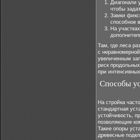
Диагонали у
чтобы задат
Замки фикс
способное 
На участка
дополнител
Там, где леса р
с неравномерной
увеличенным зап
риск продольных
при интенсивных
Способы ус
На стройка часто
стандартная уст
устойчивость, п
позволяющие ком
Такие опоры уст
древесные подкл