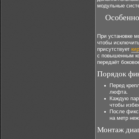
модульные систе
Особенно
При установке м
чтобы исключить
присутствует
ки
с повышенным ко
передаёт боково
Порядок фи
Перед креп
люфта.
Каждую пар
чтобы избеж
После фикс
на метр неж
Монтаж диа