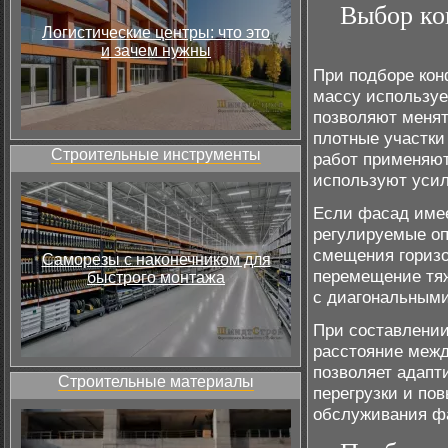
Выбор ко
Логистические центры: что это
и зачем нужны
При подборе кон
массу используе
позволяют менять
плотные участки
Строительные инструменты
работ применяют
используют усил
Если фасад имее
регулируемые оп
смещения горизо
Саморезы с наконечником для
перемещение тяж
быстрого монтажа
с диагональными
При составлении
расстояние межд
позволяет адапт
Строительные материалы
перегрузки и по
обслуживания ф