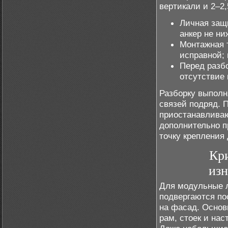
вертикали и 2–2,
Личная защ
анкер не ни
Монтажная 
исправной;
Перед разб
отсутствие 
Разборку выполн
связей подряд. 
приостанавливаю
дополнительно п
точку крепления
Кр
из
Для модульные л
подвергаются по
на фасад. Основ
рам, стоек и на