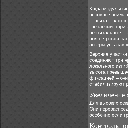
Когда модульные
основное вниман
стройка с плотн
креплений: гори
вертикальные – 
под ветровой на
анкеры устанавл
Верхние участки
соединяют три я
локального изги
высота превышае
фиксацией – они
стабилизируют р
Увеличение
Для высоких сек
Они перераспред
особенно если г
Контроль го