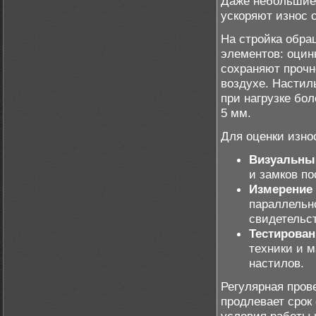
Даже небольшие 
ускоряют износ 
На стройка обра
элементов: оцин
сохраняют прочн
воздухе. Настил
при нагрузке бол
5 мм.
Для оценки изн
Визуальны
и замков по
Измерение
параллельн
свидетельст
Тестирован
техники и м
настилов.
Регулярная пров
продлевает срок