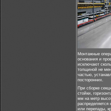
Монтажные опера
основания и про
исключают сколь
толщиной не мен
частью, устанав
посторонних.
При сборке секц
стойки, горизонт
мм на метр высо
распределяется 
или перепады, к