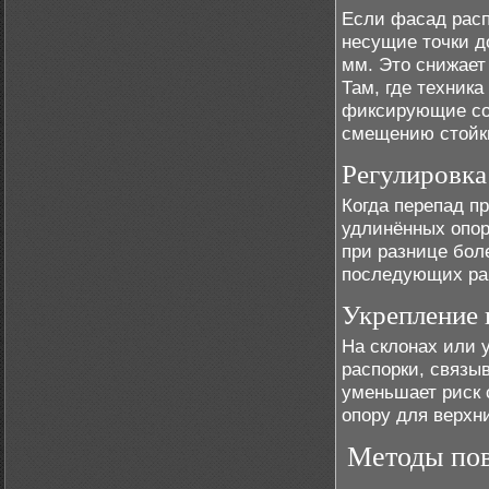
Если фасад расп
несущие точки 
мм. Это снижает
Там, где техник
фиксирующие со
смещению стойки
Регулировка
Когда перепад п
удлинённых опора
при разнице боле
последующих ра
Укрепление 
На склонах или 
распорки, связы
уменьшает риск 
опору для верхни
Методы пов