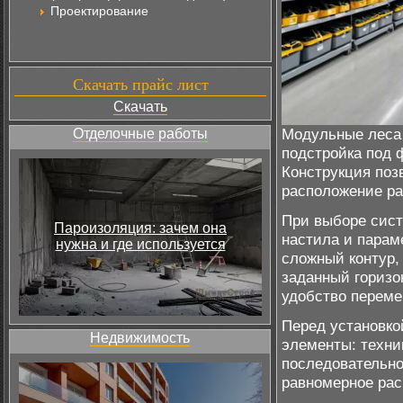
Проектирование
Скачать прайс лист
Скачать
Модульные леса 
Отделочные работы
подстройка под 
Конструкция поз
расположение ра
При выборе сист
Пароизоляция: зачем она
настила и парам
нужна и где используется
сложный контур,
заданный горизо
удобство перем
Перед установк
Недвижимость
элементы: техни
последовательно
равномерное рас