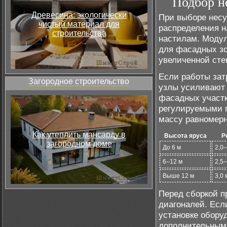
Подбор н
Древесина: экологически
При выборе несу
чистый материал для
распределения н
строительства
настилам. Модул
для фасадных зо
увеличенной сте
Если работы зат
Загородное строительство
узлы усиливают
фасадных участк
регулируемыми п
массу равномерн
Как утеплить мансарду в
Высота яруса
Р
загородном доме
До 6 м
2,0–
6–12 м
2,5–
Выше 12 м
3,0 
Перед сборкой п
диагоналей. Есл
установке обору
дополнительными