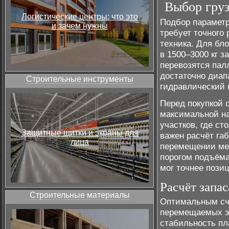
Выбор груз
Логистические центры: что это
Подбор параметр
и зачем нужны
требует точного
техника. Для бло
в 1500–3000 кг 
перевозятся пал
достаточно диапа
Строительные инструменты
гидравлический к
Перед покупкой 
максимальной на
участков, где ст
Защитные щитки и экраны для
важен расчёт га
лица
перемещении ме
порогом подъёма
мог точнее пози
Расчёт запа
Строительные материалы
Оптимальным сч
перемещаемых эл
стабильность пл