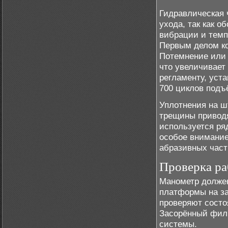
Гидравлическая 
ухода, так как 
вибрации и темп
Первым делом ко
Потемнение или 
что увеличивает
регламенту, уст
700 циклов подъ
Уплотнения на ш
трещины приводя
используется ря
особое внимание
абразивных част
Проверка ра
Манометр должен
платформы на за
проверяют состо
Засорённый филь
системы.