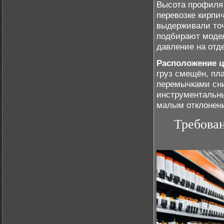
Высота профиля 
перевозке кирпи
выдерживали точ
подбирают моде
давление на отд
Расположение ц
груз смещён, п
перемычками сни
инструментальн
малым отклонени
Требован