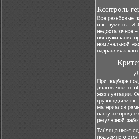
Контроль ге
Все резьбовые п
инструмента. Из
недостаточное –
обслуживания пр
номинальной мас
гидравлического 
Крите
д
При подборе под
долговечность о
эксплуатации. 
грузоподъёмност
материалов рамы
нагрузке продле
регулярной рабо
Таблица ниже со
подъемного стол