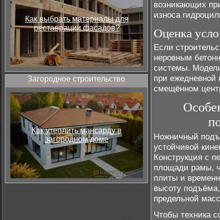
возникающих при
износа гидроцил
Как выбрать материалы для
реставрации фасадов?
Оценка усло
Если строительс
неровным бетонн
системы. Модел
при ежедневной 
Загородное строительство
смещённом центр
Особе
п
Как утеплить мансарду в
Ножничный подъё
загородном доме
устойчивой кине
Конструкция с п
площади рамы, ч
плиты и временн
высоту подъёма,
предельной масс
Чтобы техника с