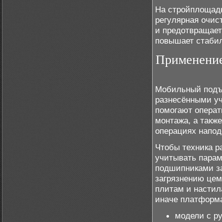
На стройплощадк
регулярная очис
и предотвращает
повышает стабил
Применение
Мобильный подъё
разнесёнными уч
помогают операт
монтажа, а такж
операциях напо
Чтобы техника р
учитывать парам
подшипниками за
загрязнению цем
плитам и настил
иначе платформа
модели с р