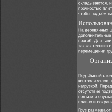
складываются, и
прочностью плит
чтобы подъёмный
Использован
На деревянных щ
дополнительные
прогиб. Для так
так как техника
перемещении гру
Организ
Подъёмный стол 
контроля узлов, 
нагрузкой. Пере
отсутствие подт
подъем и опускан
плавно и сохран
Груз размещают 