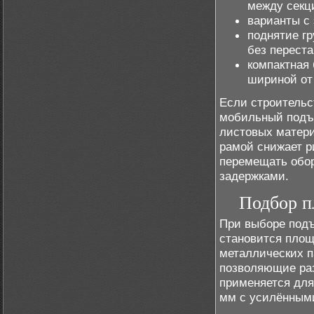
между секц
варианты с 
поднятие гр
без переста
компактная
шириной от
Если строительс
мобильный подъё
листовых матери
рамой снижает ри
перемещать обо
задержками.
Подбор п
При выборе под
становится площ
металлических п
позволяющие раз
применяется для
мм с усилённым