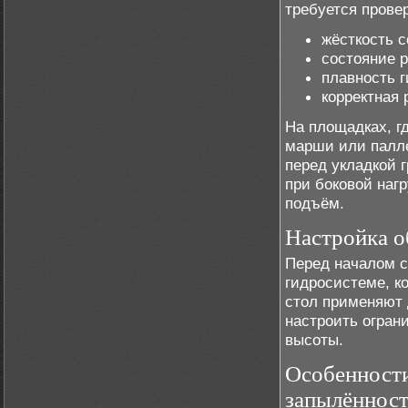
требуется прове
жёсткость 
состояние 
плавность г
корректная 
На площадках, г
марши или палле
перед укладкой 
при боковой наг
подъём.
Настройка о
Перед началом с
гидросистеме, к
стол применяют 
настроить огран
высоты.
Особенност
запылённос