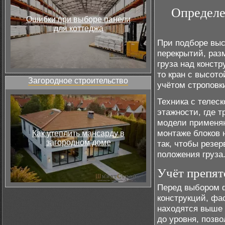
Определе
Ошибки при выборе панели
для коттеджа
При подборе выс
перекрытий, раз
груза над конст
то кран с высот
Загородное строительство
учётом строповк
Техника с телес
этажности, где 
модели применяю
монтаже блоков 
Как утеплить мансарду в
загородном доме
так, чтобы резер
положения груза
Учёт препят
Перед выбором 
конструкций, фа
находятся выше 
до уровня, позв