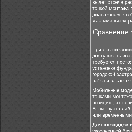
вылет стрела ра
точкой монтажа
диапазоном, что
максимальном р
Сравнение 
При организации
доступность зон
требуется посто
установка фунда
городской застро
работы заранее 
Мобильные моде
точками монтажа
позицию, что сн
Если грунт слаб
или временными 
Для площадок 
укороченной баз