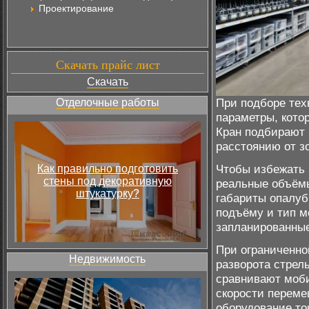
Проектирование
Скачать прайс лист
Скачать
При подборе те
Отделочные работы
параметры, кото
Кран подбирают 
расстоянию от з
Чтобы избежать 
Как правильно подготовить
стены под декоративную
реальные объёмы
штукатурку?
габариты опалуб
подъёму и тип м
запланированны
При ограниченно
Недвижимость
разворота стрел
сравнивают моби
скорости переме
оборудование то