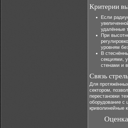
Критерии в
Если радиу
увеличенно
удалённые т
При высотн
регулировко
уровням бе
В стеснённ
секциями, 
стенами и 
Связь стрел
Для протяжённы
сектором, позво
перестановки те
оборудование с 
криволинейные к
Оценка