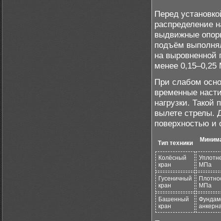
Перед установко
распределение н
выдвижные опоры
подъём выполнял
на выровненной 
менее 0,15–0,25
При слабом осн
временные насти
нагрузки. Такой
вылете стрелы. 
поверхностью и 
Минима
Тип техники
Колёсный
Уплотне
кран
МПа
Гусеничный
Плотнос
кран
МПа
Башенный
Фундам
кран
анкерн