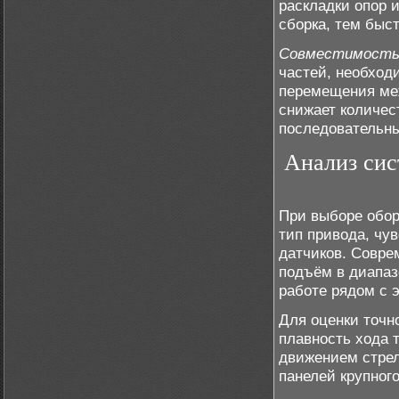
раскладки опор 
сборка, тем быст
Совместимость 
частей, необход
перемещения меж
снижает количес
последовательны
Анализ сис
При выборе обор
тип привода, чу
датчиков. Совре
подъём в диапаз
работе рядом с
Для оценки точн
плавность хода 
движением стрел
панелей крупного