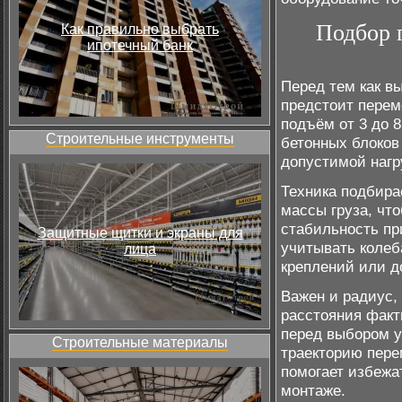
Подбор 
Как правильно выбрать
ипотечный банк
Перед тем как в
предстоит перем
подъём от 3 до 8
Строительные инструменты
бетонных блоков
допустимой нагр
Техника подбира
массы груза, чт
стабильность пр
Защитные щитки и экраны для
учитывать колеб
лица
креплений или д
Важен и радиус,
расстояния факт
перед выбором у
Строительные материалы
траекторию пере
помогает избежа
монтаже.