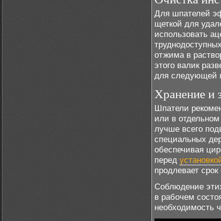
Для шпателей эф
щеткой для удал
использовать ац
труднодоступных
отжима в раство
этого валик раз
для следующей п
Хранение и 
Шпатели рекомен
или в отдельном
лучше всего под
специальных дер
обеспечивая цир
перед
установкой
продлевает срок
Соблюдение этих
в рабочем состо
необходимость ч