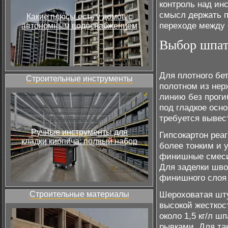
контроль над ин
смысл держать п
Какие плюсы есть у домов с
переходе между 
автономным водоснабжением
Выбор шпат
Для плотного бе
Строительные инструменты
полотном из нер
линию без проги
под гладкое осн
требуется вывес
Ручные инструменты для
Гипсокартон реа
кладки кирпича: полный набор
более тонким и 
финишные смеси 
Для заделки шво
финишного слоя 
Шероховатая шту
Строительные материалы
высокой жесткос
около 1,5 кг/л ш
рывками. Для та