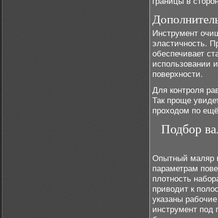
границы в сторо
Дополнител
Инструмент очищ
эластичность. П
обеспечивает ст
использовании и
поверхности.
Для контроля ра
Так проще увиде
проходом по ещё
Подбор ва
Опытный маляр п
параметрам пове
плотность набор
приводит к поло
указаны рабочие
инструмент под п