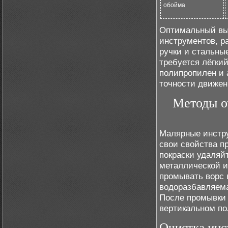
обойма
Оптимальный выб
инструментов, 
ручки и стальны
требуется лёгки
полипропилен и 
точности движен
Методы о
Малярные инстру
свои свойства п
покраски удаляй
металлической и
промывать ворс 
водоразбавляема
После промывки 
вертикальном по
Очистка инс