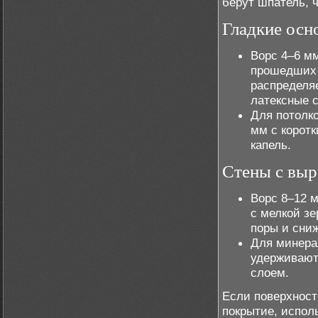
берут шпатель, 
Гладкие осн
Ворс 4–6 м
прошедших 
распределя
латексные 
Для потолк
мм с коротк
капель.
Стены с вы
Ворс 8–12 
с мелкой зе
поры и сниж
Для минера
удерживают
слоем.
Если поверхност
покрытие, испол