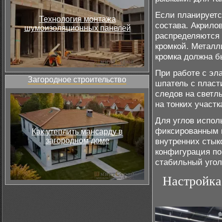
Если планируетс
Технология монтажа
состава. Акрил
шумоизоляционных панелей
распределяются
кромкой. Металл
кромка должна б
При работе с эл
Загородное строительство
шпатель с пласт
следов на светл
на тонких участк
Для углов испол
фиксированным 
Как утеплить мансарду в
загородном доме
внутренних стык
конфигурация по
стабильный угол
Настройка