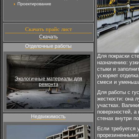
Проектирование
Скачать прайс лист
Скачать
Отделочные работы
Для покраски ст
назначению: узк
стыки и заполни
ускоряет отделк
Экологичные материалы для
смеси и уменьша
ремонта
Для работы с гу
жесткости: она 
участках. Валик
поверхностей, а
Недвижимость
стенах внутри п
Если требуется у
прорезиненными