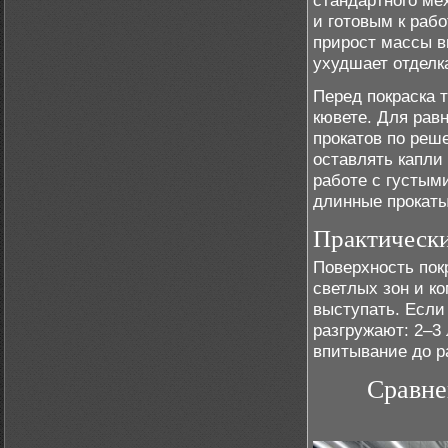
стандартного ме
и готовым к рабо
прирост массы в
ухудшает отделк
Перед покраска 
кювете. Для рав
прокатов по реш
оставлять капли
работе с густым
длинные прокаты
Практически
Поверхность пок
светлых зон и к
выступать. Если
разгружают: 2–3
впитывание до р
Сравне