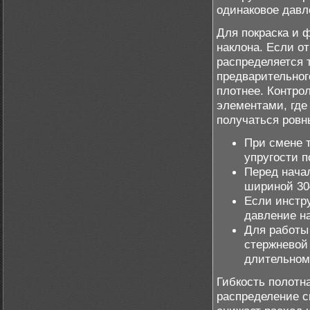
одинаковое давл
Для покраска и 
наклона. Если о
распределяется 
предварительног
плотнее. Контро
элементами, где
получаться ровн
При смене 
упругости п
Перед нача
шириной 30
Если инстр
давление н
Для работы
стержневой
длительном
Гибкость полотн
распределение с