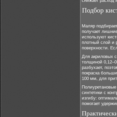
снижает расход
Подбор кист
Маляр подбирает
получает лишние
используют кист
плотный слой и 
поверхности. Ес
Для акриловых с
толщиной 0,12–0,
разбухает, поэт
покраска больши
100 мм, для прит
Полиуретановые 
синтетики с кон
изгибу: оптималь
помогает удержи
Практическ