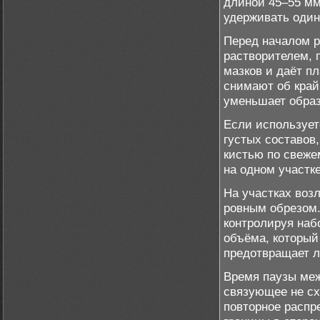
длиной 45–55 мм
удерживать один
Перед началом р
растворителем, 
мазков и даёт п
снимают об край
уменьшает образ
Если использует
густых составов,
кистью по свеже
на одном участк
На участках возл
ровным обрезом.
контролируя наб
объёма, который
предотвращает л
Время паузы меж
связующее не схв
повторное распр