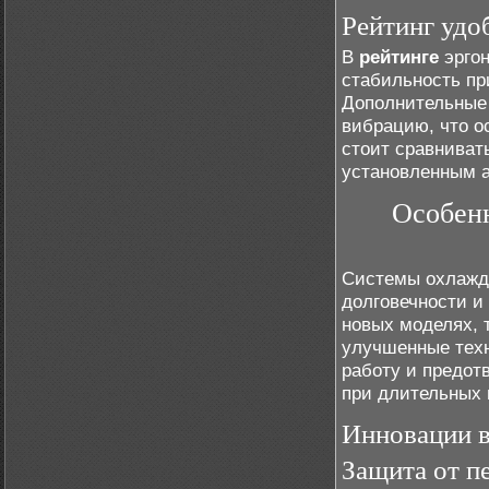
Рейтинг удо
В
рейтинге
эргон
стабильность пр
Дополнительные 
вибрацию, что о
стоит сравниват
установленным а
Особенн
Системы охлажд
долговечности и
новых моделях, 
улучшенные тех
работу и предот
при длительных 
Инновации в
Защита от п