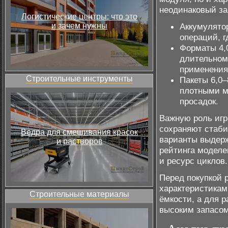
неодинаковый за
Логистические центры: что это
и зачем нужны
Аккумулятор
операций, г
Форматы 4,
длительном 
применения
Строительные инструменты
Пакеты 6,0–
плотными ма
просадок.
Важную роль игр
сохраняют стаби
Ведра для смешивания красок
варианты выдерж
и растворов
рейтинга моделе
и ресурс циклов.
Перед покупкой 
характеристикам
Строительные материалы
ёмкости, а для 
высоким запасом