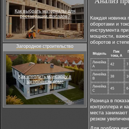
Анализ пр
Как выбрать материалы для
реставрации фасадов?
Каждая новинка 
оборотами и ток
инструмента при
мощности, важно
оборотов и степ
Загородное строительство
Пик
Модель
тока, А
Линейка
42
7
А
Линейка
Как утеплить мансарду в
38
1
B
загородном доме
Линейка
45
6
C
Разница в показ
контроллера и к
места занимают 
резком увеличен
Для подбора инс