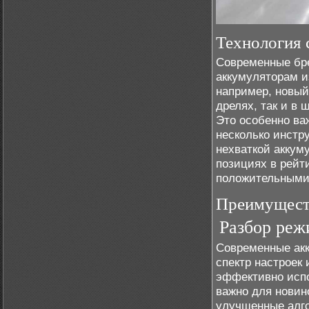
Технология 
Современные бре
аккумуляторам и
например, новый
дрелях, так и в 
Это особенно ва
несколько инстр
нехваткой аккум
позициях в рейт
положительными
Преимущест
Разбор реж
Современные ак
спектр настроек
эффективно испо
важно для новин
улучшенные алго