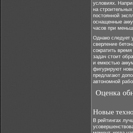
условиях. Напри
на строительных
постоянной эксп
оснащенные акку
часов при меньши
Однако следует 
сверление бетон
сократить время 
задач стоит обр
и емкостью акку
фигурируют нови
предлагают доп
автономной рабо
Оценка об
Новые техно
В рейтингах луч
усовершенствова
момент, когда н