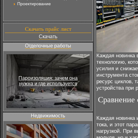
Проектирование
Скачать прайс лист
Скачать
Отделочные работы
Каждая новинка 
технологию, кот
усилия и снижае
инструмента стои
Пароизоляция: зачем она
ресурс циклов, 
нужна и где используется
устройства при 
Сравнение 
Недвижимость
Каждая новинка 
тока, и этот па
нагрузкой. При 
модуля, но и хар