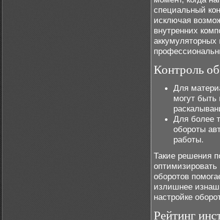
специальный кон
исключая возмож
внутренних комп
аккумуляторных 
профессиональны
Контроль об
Для материа
могут быть
раскалыван
Для более т
обороты ав
работы.
Такие решения п
оптимизировать 
оборотов помога
излишнее изнаши
настройке оборо
Рейтинг ин