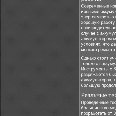
Современные но
ионными аккумул
энергоемкостью 
хорошую работу 
производительно
случае с аккуму
аккумулятором м
условиях, что д
мелкого ремонта
Однако стоит уч
только от аккуму
Инструменты с б
разряжаются быс
аккумуляторов, 
большую продол
Реальные те
Проведенные тес
большинство мод
проработать от 