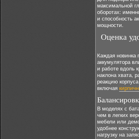
максимальной гл
оборотах: именн
и способность а
мощности.
Оценка удо
Каждая новинка 
аккумулятора вл
и работе вдоль 
наклона хвата, 
реакцию корпуса
включая
кирпичн
Балансировка
В моделях с бат
чем в легких ве
мебели или дем
удобнее констру
нагрузку на зап