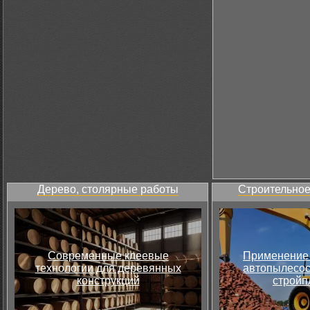
Дерево, столярные работы
Строительное
Современные клеевые
Применение 
технологии для деревянных
автопылесос
конструкций
стройп