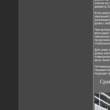
плитки на 
диаметр 3
Если рабо
овальный 
распределе
ручка с не
При выборе
впитывает 
связанных
прорезинен
стабильнос
Для узких 
длина окол
помещения
могут влия
Оптимальны
смыкаются 
подходит 
Сра