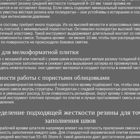
рименяют резину средней жёсткости толщиной 8–10 мм: такая кромка не
ается и не оставляет борозд. Если смесь содержит минеральный наполнител
о уместна жёсткая резина или полиуретан – они устойчивы к истиранию и со
 при интенсивном давлении.
 составы требуют иного подхода. Из-за высокой вязкости и агрессивных смо
ть плотной, с минимальной пористостью. Оптимален полиуретан высокой твё
тичный эластомер. Такой инструмент выдерживает длительный контакт со см
 компоненты смеси. Толщина кромки – не менее 10 мм, чтобы при распредел
 по поверхности не происходило боковое смятие.
 для мелкоформатной плитки
 с мозаикой или плиткой с узким швом используют мягкую резину толщиной 6
 аккуратное заполнение и снижает риск вырывания затирка из промежутков.
десь нежелательны: они сдвигают материал и создают пустоты в нижней част
ности работы с пористыми облицовками
ка керамогранитом повышенной пористости кромку подбирают так, чтобы она
зерно смеси внутрь структуры. Полиуретан с гладкой поверхностью распреде
 и уменьшает расход. Если поверхность рельефная, берут кромку с лёгким с
акой инструмент плотнее проходит по плитке и лучше проталкивает смесь в ш
авления.
деление подходящей жесткости резины для то
заполнения швов
 рабочей кромки шпателя напрямую влияет на плотность прилегания смеси к
рность заполнения каждого шва. Для стандартной керамической плитки прим
средней жесткостью 55–65 Shore A: такой диапазон дает достаточное давлен