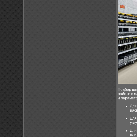
Подбор шп
работе с 
и параметр
Для
рас
Для
угл
Для
пли