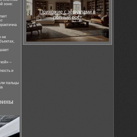
й зоне:
Прихожие с зеркалами в
гает
полный рост
ет
практична
о не
бъектах,
чшает
ткой» –
кость и
сли пальцы
ка
ирины