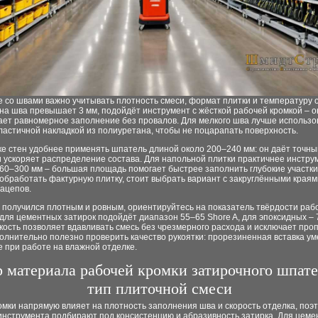
 со швами важно учитывать плотность смеси, формат плитки и температуру 
а шва превышает 3 мм, подойдёт инструмент с жёсткой рабочей кромкой – о
ает равномерное заполнение без провалов. Для мелкого шва лучше использо
ластичной накладкой из полиуретана, чтобы не поцарапать поверхность.
е стен удобнее применять шпатель длиной около 200–240 мм: он даёт точны
 ускоряет распределение состава. Для напольной плитки практичнее инстру
60–300 мм – большая площадь помогает быстрее заполнить глубокие участки
обработать фактурную плитку, стоит выбрать вариант с закруглёнными краям
ацепов.
 получился плотным и ровным, ориентируйтесь на показатель твёрдости раб
для цементных затирок подойдёт диапазон 55–65 Shore A, для эпоксидных – 
кость позволяет вдавливать смесь без чрезмерного расхода и исключает проп
олнительно полезно проверить качество рукоятки: прорезиненная вставка у
 при работе на влажной отделке.
 материала рабочей кромки затирочного шпате
тип плиточной смеси
мки напрямую влияет на плотность заполнения шва и скорость отделка, поэ
инструмента подбирают под консистенцию и абразивность затирка. Для цем