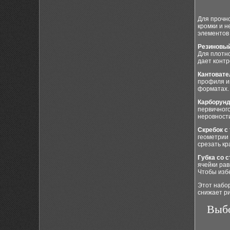
Для прочно
кромки и н
элементов
Резиновы
Для плотн
дает контр
Кантовате
профиля и
форматах.
Карборун
первичног
неровности
Скребок с
геометрии 
срезать кр
Губка со 
ячейки ра
Чтобы изб
Этот набор
снижает ри
Выбо