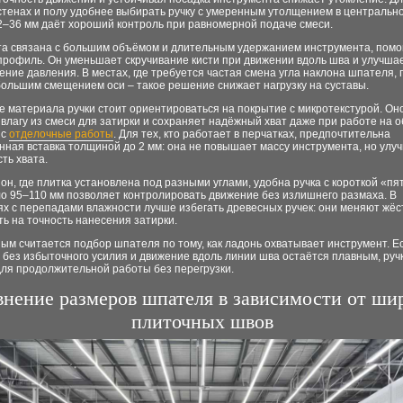
стенах и полу удобнее выбирать ручку с умеренным утолщением в центрально
2–36 мм даёт хороший контроль при равномерной подаче смеси.
та связана с большим объёмом и длительным удержанием инструмента, помо
профиль. Он уменьшает скручивание кисти при движении вдоль шва и улучша
ние давления. В местах, где требуется частая смена угла наклона шпателя, 
большим смещением оси – такое решение снижает нагрузку на суставы.
 материала ручки стоит ориентироваться на покрытие с микротекстурой. Он
влагу из смеси для затирки и сохраняет надёжный хват даже при работе на о
 с
отделочные работы
. Для тех, кто работает в перчатках, предпочтительна
ная вставка толщиной до 2 мм: она не повышает массу инструмента, но улу
ть хвата.
зон, где плитка установлена под разными углами, удобна ручка с короткой «пя
о 95–110 мм позволяет контролировать движение без излишнего размаха. В
х с перепадами влажности лучше избегать древесных ручек: они меняют жёст
ть на точность нанесения затирки.
м считается подбор шпателя по тому, как ладонь охватывает инструмент. Е
без избыточного усилия и движение вдоль линии шва остаётся плавным, руч
для продолжительной работы без перегрузки.
внение размеров шпателя в зависимости от ш
плиточных швов