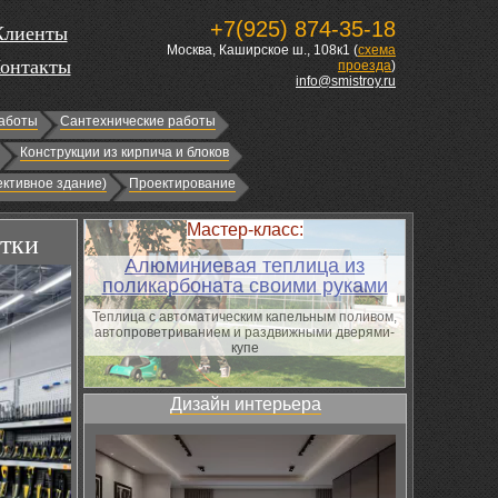
+7(925) 874-35-18
Клиенты
Москва, Каширское ш., 108к1 (
схема
онтакты
проезда
)
info@smistroy.ru
аботы
Сантехнические работы
Конструкции из кирпича и блоков
ктивное здание)
Проектирование
Мастер-класс:
итки
Алюминиевая теплица из
поликарбоната своими руками
Теплица с автоматическим капельным поливом,
автопроветриванием и раздвижными дверями-
купе
Дизайн интерьера