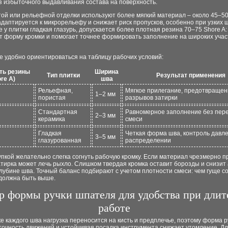
з избыточного выдавливания состава на поверхность.
ой или рельефной отделки используют более мягкий материал – около 45–50
даптируется к микрорельефу и снижает риск пропусков, особенно при узких ш
е у плитки гладкая глазурь, допускается более плотная резина 70–75 Shore A:
 форму кромки и помогает точнее формировать заполнение на широких участ
 удобно ориентироваться на таблицу рабочих условий:
ть резины
Ширина
Тип плитки
Результат применения
re A)
шва
Рельефная,
Мягкое прилегание, предотвращен
1–2 мм
пористая
разрывов затирки
Стандартная
Равномерное заполнение без пер
2–3 мм
керамика
смеси
Гладкая
Четкая форма шва, контроль давл
3–5 мм
глазурованная
распределении
пкой желательно слегка согнуть рабочую кромку. Если материал чрезмерно п
тирка может лечь рыхло. Слишком твердая кромка оставит борозды и снизит
глубине шва. Точный баланс подбирают с учетом плотности смеси: чем гуще со
 должна быть выше.
р формы ручки шпателя для удобства при длит
работе
е каждого шва нагрузка переносится на кисть и предплечье, поэтому форма р
точность движений и устойчивая посадка инструмента снижает утомление. Д