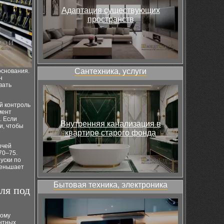
Адаптация существующих
пространств
Сантехника, услуги
основания.
н
вать
й контроль
мент
. Если
Внутренняя канализация в
и, чтобы
квартире старого фонда
очей
70–75.
уски по
меньшает
Бытовая техника, электроника
ля под
тому
ентных