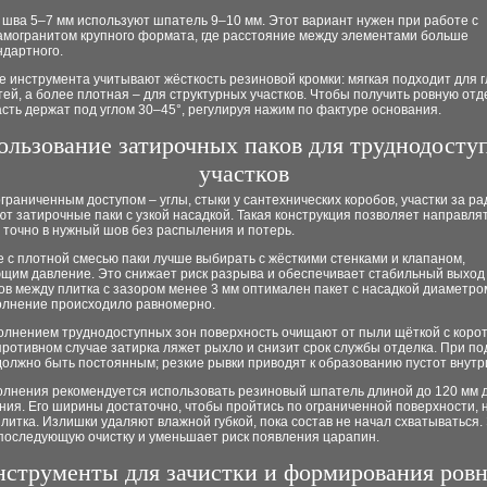
 шва 5–7 мм используют шпатель 9–10 мм. Этот вариант нужен при работе с
амогранитом крупного формата, где расстояние между элементами больше
ндартного.
 инструментa учитывают жёсткость резиновой кромки: мягкая подходит для г
ей, а более плотная – для структурных участков. Чтобы получить ровную отде
сть держат под углом 30–45°, регулируя нажим по фактуре основания.
ользование затирочных паков для труднодосту
участков
ограниченным доступом – углы, стыки у сантехнических коробов, участки за р
т затирочные паки с узкой насадкой. Такая конструкция позволяет направлят
 точно в нужный шов без распыления и потерь.
 с плотной смесью паки лучше выбирать с жёсткими стенками и клапаном,
щим давление. Это снижает риск разрыва и обеспечивает стабильный выход 
ов между плитка с зазором менее 3 мм оптимален пакет с насадкой диаметро
олнение происходило равномерно.
олнением труднодоступных зон поверхность очищают от пыли щёткой с коро
противном случае затирка ляжет рыхло и снизит срок службы отделка. При по
олжно быть постоянным; резкие рывки приводят к образованию пустот внутр
олнения рекомендуется использовать резиновый шпатель длиной до 120 мм 
ия. Его ширины достаточно, чтобы пройтись по ограниченной поверхности, 
литка. Излишки удаляют влажной губкой, пока состав не начал схватываться.
последующую очистку и уменьшает риск появления царапин.
струменты для зачистки и формирования ров