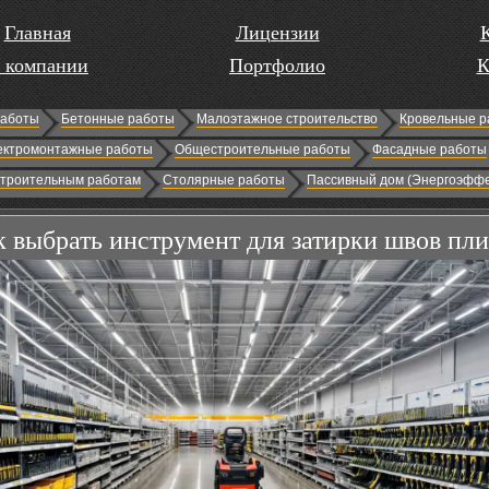
Главная
Лицензии
 компании
Портфолио
К
работы
Бетонные работы
Малоэтажное строительство
Кровельные р
ектромонтажные работы
Общестроительные работы
Фасадные работы
строительным работам
Столярные работы
Пассивный дом (Энергоэффе
к выбрать инструмент для затирки швов пл