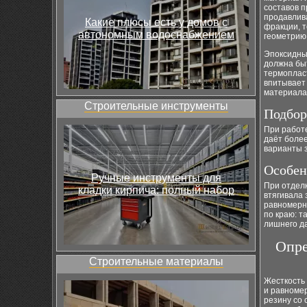
составов п
продавлив
Какие плюсы есть у домов с
фракции, т
автономным водоснабжением
геометрию
Эпоксидные
должна бы
термоплас
впитывает
материала
Строительные инструменты
Подбор
При работе
даёт более
варианты з
Особен
Ручные инструменты для
При отдел
кладки кирпича: полный набор
втягивала 
равномерно
по краю: т
лишнего д
Опре
Строительные материалы
Жесткость
и равноме
резину со 