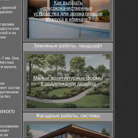
Как выбрать
ь крупной
высококачественные
храняют
устройства для ароматизации
воздуха в комнате?
л кромка
рдости или
олой и не
ении
Земляные работы, ландшафт
–7 мм. Она
 Жёсткие
и канала.
Малые архитектурные формы
в поддержании дизайна
 не
ляет состав
круглением
ов без
чного
Фасадные работы, системы
 основанию
еняют
ие на