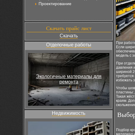
Проектирование
Скачать прайс лист
Скачать
При работе
Отделочные работы
Если ширин
обеспечив
модель с э
При отделк
давления и
шириной 2
Экологичные материалы для
требуется 
избежать з
ремонта
Чтобы шов
пластины: 
Такая жёст
краям. Доп
скольжение
Недвижимость
Выбор
Подбор кро
материал 