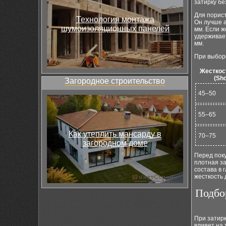
затирку бе
Для порист
Технология монтажа
Он лучше а
шумоизоляционных панелей
мм. Если ж
удерживает
мм.
При выборе
Жесткос
(Sho
Загородное строительство
45–50
55–65
Как утеплить мансарду в
70–75
загородном доме
Перед поку
плотная за
состава в 
жесткость
Подбо
При затирк
влияет на 