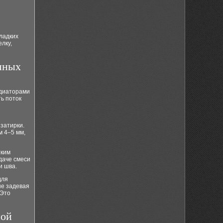
ладких
лку,
пных
адиаторами
ь поток
затирки.
м 4–5 мм,
тким
даче смеси
и шва.
для
не задевая
 Это
ной