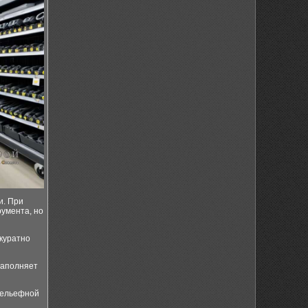
и. При
ументa, но
ккуратно
заполняет
рельефной