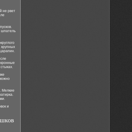
й не рвет
зле
пусков.
й шпатель
круглого
а крупных
царапин.
осле
икронные
 стыках.
вке
 можно
. Мелкие
затирка.
ми.
вок и
ишков