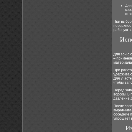
Для
кер
ста
При выборе
поверхност
рабочую ча
Исп
Для зон с 
– применяю
материала
При работе
удерживаю
Для участк
чтобы зап
Перед зап
ворсом. В 
давление д
После зап
выравниван
соседние п
упрощает 
Ин