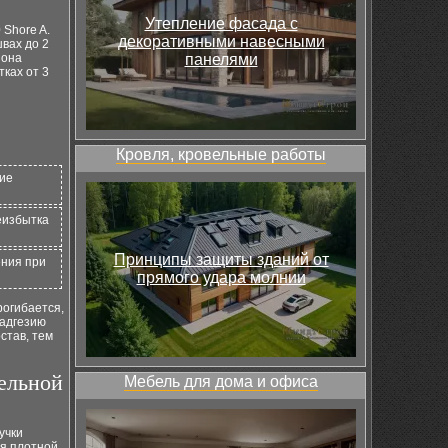
Утепление фасада с
 Shore A.
декоративными навесными
вах до 2
 она
панелями
ках от 3
Кровля, кровельные работы
ие
еизбытка
Принципы защиты зданий от
ения при
прямого удара молнии
рогибается,
 адгезию
став, тем
ельной
Мебель для дома и офиса
учки
ля плотной