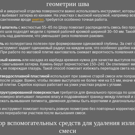
геометрии шва
й и аккуратной отделка поверхности важно использовать инструмент, которы
е выбивает затирка из канавки. На участках с высокой нагрузкой, например во
 сантехники вроде
унитаз
, требуется особенно точная работа.
й шпатель
с жесткостью 55–65 по Шору помогает распределять смесь без про
ого шов подходят модели с прямой рабочей кромкой шириной 30–50 мм. Тако
оль над давлением, что уменьшает риск появления раковин.
ль
из полиуретана полезен при формировании одинаковой глубины. За счет о
нструмент задает одинаковый радиус на каждом шов, что особенно удобно н
 При работе по матовой плитке кантователь снижает вероятность появления 
дный камень
или насадка из карбида кремния нужна для зачистки выступов п
о схватывания затирка. Камень берут зернистостью 150–240. Он спиливает м
, не повреждая глазурь. Такой способ помогает избежать перепадов света на
 твердосплавной пластиной
используют при замене старой смеси или попра
после усадки. Важно, чтобы лезвие выступало не более чем на 0,5 мм, иначе
ай плитки. Скребок хорошо работает на узких участках рядом с углами.
структурированной поверхностью
требуется для финального прохода по шов
вномерно впитывают лишнюю влагу и подравнивают границу между плиткой и 
ежать вымывания пигмента, движения должны быть короткими и диагональны
 инструмент помогает получать ровную геометрию без повторных корректиро
ск переработки участков после высыхания смеси.
р вспомогательных средств для удаления изл
смеси