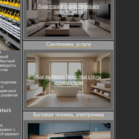
Адаптация существующих
пространств
Сантехника, услуги
я
торый
 Опытный
твёрдость
ество
Как выбрать биде под стиль
минимализм
 подгонка
 с
щим риск
м развития
рных
Бытовая техника, электроника
к,
румент с
ой вариант