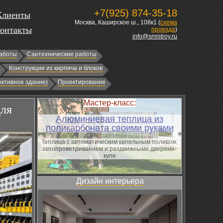
+7(925) 874-35-18
Клиенты
Москва, Каширское ш., 108к1 (
схема
онтакты
проезда
)
info@smistroy.ru
аботы
Сантехнические работы
Конструкции из кирпича и блоков
ктивное здание)
Проектирование
Мастер-класс:
для
Алюминиевая теплица из
поликарбоната своими руками
Теплица с автоматическим капельным поливом,
автопроветриванием и раздвижными дверями-
купе
Дизайн интерьера