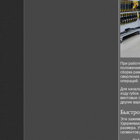
При работе
положении
сборка рам
сверления
операций.
Для начала
ходу губок
винтовые 
другие вар
Быстро
Эти зажимы
Удерживаю
размера. У
сегментов 