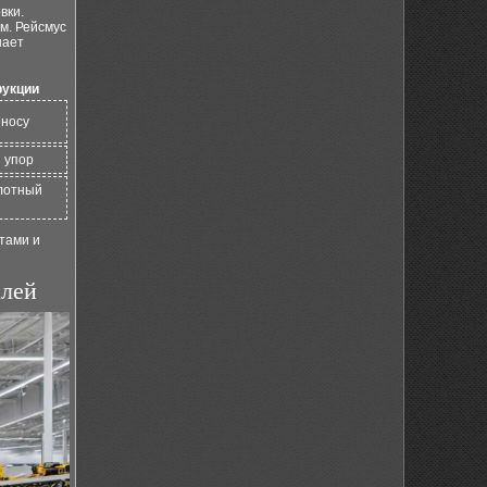
вки.
ом. Рейсмус
шает
рукции
зносу
 упор
плотный
тами и
алей