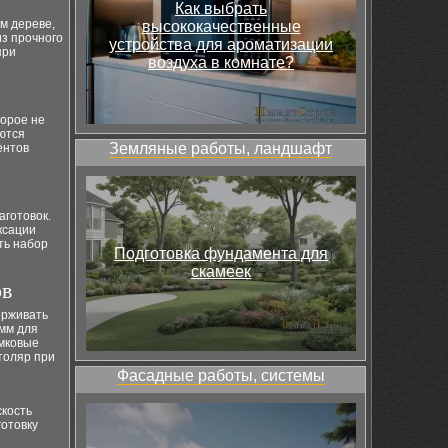
Как выбрать
м дереве,
высококачественные
из прочного
устройства для ароматизации
при
воздуха в комнате?
торое не
ются
Земляные работы, ландшафт
ентов
аготовок.
ксации
ть набор
Подготовка фундамента для
скамеек
ов
ерживать
мм для
амковые
толяр при
Фасадные работы, системы
скость
готовку