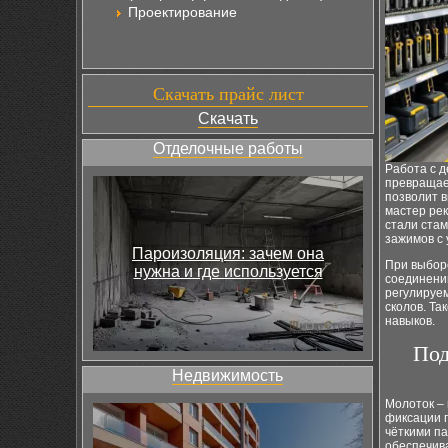
Проектирование
Скачать прайс лист
Скачать
Отделочные работы
Работа с д
превращае
позволит в
мастер ре
стали стам
зажимов с 
Пароизоляция: зачем она
При выборе
нужна и где используется
соединений
регулируе
сколов. Та
навыков.
Под
Недвижимость
Молоток – 
фиксации п
чёткими па
обеспечива