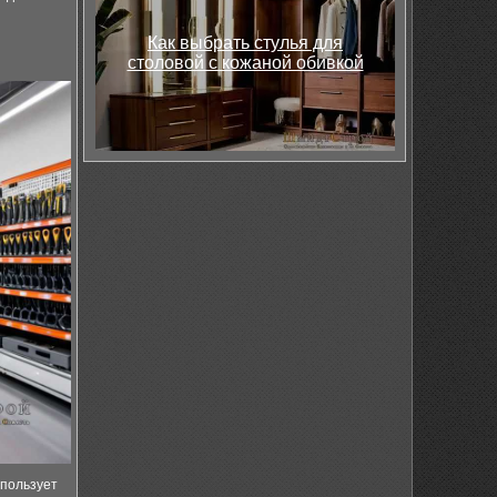
и
Как выбрать стулья для
столовой с кожаной обивкой
спользует