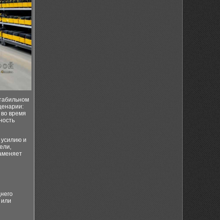
стабильном
ценарии:
 во время
ность
 усилию и
ели,
заменяет
днего
 или