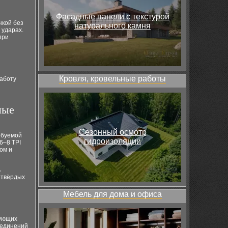
Фасадные панели с текстурой
нкой без
натурального камня
 ударах.
при
Кровля, кровельные работы
работу
ные
Сезонный осмотр
ебуемой
гидроизоляции
6–8 TPI
ом и
ь
 твёрдых
Мебель для дома и офиса
бующих
оединений