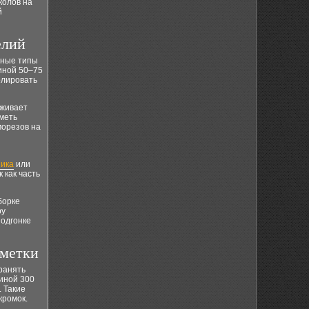
колов на
й
елий
тные типы
иной 50–75
олировать
рживает
иметь
морезов на
ника
или
к как часть
борке
ру
подгонке
зметки
ранять
иной 300
. Такие
кромок.