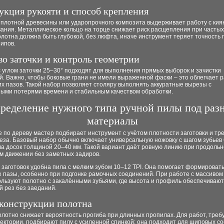
укция рукояти и способ крепления
 плотной древесины или ударопрочного композита выдерживает работу с кия
ания. Металлическое кольцо на торце снижает риск расщепления при частых
лотна должна быть глубокой, без люфта, иначе инструмент теряет точность 
ипов.
во заточки и контроль геометрии
 углом заточки 25–30° подходят для выполнения прямых выборок и зачистки
. Важно, чтобы боковые грани не имели выраженной фаски – это облегчает 
их пазов. Такой набор позволяет столяру выполнять аккуратные вырезы с
ыми потерями времени и стабильным качеством обработки.
ределение нужного типа ручной пилы под раз
материалы
 по дереву мастер подбирает инструмент с учётом плотности заготовки и тр
еза. Базовый набор обычно включает универсальную ножовку с шагом зубьев 
а досок толщиной 20–40 мм. Такой вариант даёт ровную линию при продольн
м движении без заметных задиров.
 заготовок удобна пила с мелким зубом 10–12 TPI. Она помогает формироват
 пазы, особенно при подгонке рамочных соединений. При работе с массивом
ользуют полотно с закалёнными зубьями, где высота и профиль обеспечивают
 рез без заеданий.
конструкции полотна
олотно снижает вероятность прогиба при длинных пропилах. Для работ, тре
ектории, подбирают пилу с усиленной спинкой: она подходит для шиповых с