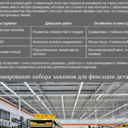
 литой основой даёт стабильный упор при переносе размеров на торец загото
лжна иметь чёткую гравировку, которая не стирается при контакте с абразив
вочным винтом обеспечивает плотное прилегание кромки к детали, что повы
повторяемых линий.
нструмент
Диапазон работ
Особенности конст
еская линейка
Разметка плоскостей и торцов
Гравировка, стойкая к и
90°
Контроль углов в соединениях
Литая база, стабильный
Параллельные линии вдоль
Регулировочный винт, 
разметочный
волокон
прижим
ор позволяет точно переносить размеры, работать с повторяющимися элемен
качество стыковочных узлов без дополнительной подгонки.
мирование набора зажимов для фиксации дет