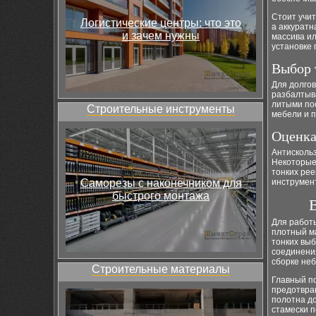
Стоит учит
Логистические центры: что это
а аккуратн
и зачем нужны
массива ил
установке 
Выбор 
Для долгов
разбалтыв
литыми по
Строительные инструменты
мебели и п
Оценка
Антисколь
Некоторые
тонких рее
Саморезы с наконечником для
инструмен
быстрого монтажа
Для работ
плотный м
тонких выб
соединени
сборке неб
Строительные материалы
Главный по
предотвра
полотна до
стамески 