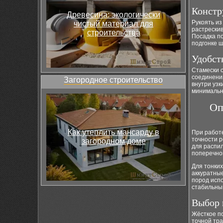
Констр
Древесина: экологически
Рукоять из
чистый материал для
растрескив
строительства
Посадка по
подгонке ш
Удобст
Стамески с
соединений
Загородное строительство
внутри узк
минимальн
Оп
Как утеплить мансарду в
При работе
точности р
загородном доме
для распил
поперечно
Для тонких
аккуратные
пород исп
стабильный
Выбор 
Жёсткое п
точной тра