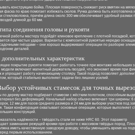
ывать конструкцию бойка. Плоская поверхность снижает риск вмятин на мягко
ая фаска по краю помогает избежать сколов. Ручка должна быть изготовлена 
и стекловолокна, причём длина около 300 мм обеспечивает удобный размах 
гвоздей длиной до 60 мм.
типа соединения головы и рукояти
ечной работы мастеру подойдёт клиновое крепление с плотной посадкой, ко
ается при частых ударах. Варианты с композитной рукоятью нередко оснаща
садочными гнёздами – они хорошо выдерживают операции по разборке элем
одгонке деталей.
 дополнительных характеристик
зящее покрытие рукояти помогает работать точнее при монтаже небольших з
 модели включают магнитный держатель гвоздей, что экономит время при фи
к и упрощает работу начинающему столяру. Такой подход позволяет дополни
том, который стабильно выполняет задачи без лишних усилий.
Выбор устойчивых стамесок для точных вырез
ы по дереву мастер подбирает стамески с жёстким полотном, способным выд
атериал без деформаций. Начальный набор обычно включает три ширины: 6 
орок, 12 мм для пазов среднего размера и 24 мм для выборки участков под з
я. Такая конфигурация охватывает основные операции, которые выполняет с
ольших конструкций.
казатель надёжности – твёрдость стали не ниже HRC 60. Этот параметр
щает заминание режущей кромки при работе с массивом твёрдых пород. Пло
лжна иметь качественную заводскую доводку, чтобы уменьшить время на под
перед первым использованием.