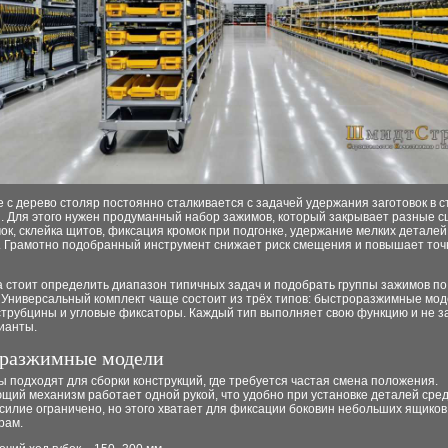
 с дерево столяр постоянно сталкивается с задачей удержания заготовок в 
. Для этого нужен продуманный набор зажимов, который закрывает разные с
ок, склейка щитов, фиксация кромок при подгонке, удержание мелких деталей
. Грамотно подобранный инструмент снижает риск смещения и повышает точ
 стоит определить диапазон типичных задач и подобрать группы зажимов по
. Универсальный комплект чаще состоит из трёх типов: быстроразжимные мод
струбцины и угловые фиксаторы. Каждый тип выполняет свою функцию и не 
ианты.
разжимные модели
 подходят для сборки конструкций, где требуется частая смена положения.
щий механизм работает одной рукой, что удобно при установке деталей сре
силие ограничено, но этого хватает для фиксации боковин небольших ящиков
рам.