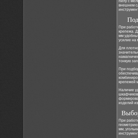
пилу с мел
внешнем с
инструмен
Под
При работе
крепежа. Д
мм удобны 
усилие на 
Для плотн
значительн
намагниче
тонкую заг
При подбо
обеспечив
комбиниро
крепежей 
Наличие у
шкафчиков,
формироват
изделий из
Выбор
При работ
геометрию
мм, угольн
инструмен