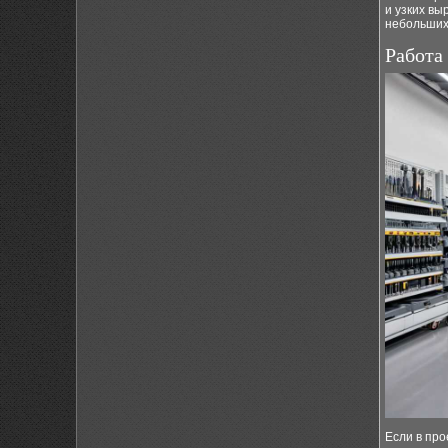
и узких вы
небольших
Работа
Если в пр