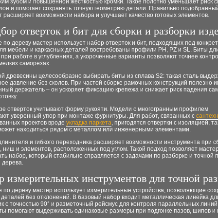
ким зубом и повышенной жёсткостью кромки. Такое полотно уменьшает риск с
лое и помогает сохранять точную геометрию детали. Правильно подобранны
т расширяет возможности набора и улучшает качество готовых элементов.
бор отверток и бит для сборки и разборки изд
 по дереву мастер использует набор отверток и бит, подходящих под конкре
ля мебели и каркасных деталей востребованы профили PH, PZ и SL. Биты дл
при работе в углублениях, а укороченные варианты позволяют точнее контр
мелких саморезах.
ой древесины целесообразно выбирать биты из сплава S2: такая сталь выде
ое давление без сколов. При частой сборке рамочных конструкций полезно 
нный держатель – он ускоряет фиксацию крепежа и снижает риск падения са
отовку.
ре отверток учитывают форму рукояти. Модели с многогранным профилем
ают уверенный упор при монтаже фурнитуры. Для работ, связанных с
сантех
ванных проектов вроде
укладка паркета
, пригодятся отвертки с изоляцией, та
может находиться рядом с металлом или инженерными элементами.
длинителя и гибкого переходника расширяет возможности инструмента при с
 ниш и элементов, расположенных под углом. Такой подход позволяет масте
ь набор, который стабильно справляется с задачами по разборке и точной 
 дерева.
 измерительных инструментов для точной ра
е по дереву мастер использует измерительные устройства, позволяющие сох
 деталей без отклонений. В базовый набор входит металлическая линейка дл
ик с точностью 90° и разметочный рейсмус для контроля параллельных линий
ты помогают выдерживать одинаковые размеры при подгонке пазов, шипов и 