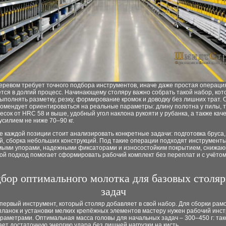
еревом требует точного подбора инструментов, иначе даже простая операци
тся в долгий процесс. Начинающему столяру важно собрать такой набор, ко
ыполнять разметку, резку, формирование кромок и доводку без лишних трат.
комендует ориентироваться на реальные параметры: длину полотна у пилы, 
есок от HRC 58 и выше, удобный угол наклона рукояти у рубанка, а также кач
усилием не ниже 70–90 кг.
 каждой позиции стоит анализировать конкретные задачи: подготовка бруса,
, сборка небольших конструкций. Под такие операции подходят инструменты
мыми упорами, надежными фиксаторами и износостойким покрытием, снижаю
кой подход помогает сформировать рабочий комплект без переплат и с учёто
бор оптимального молотка для базовых столя
задач
первый инструмент, который столяр добавляет в свой набор. Для сборки рамо
ланок и установки мелких крепёжных элементов мастеру нужен рабочий инст
раметрами. Оптимальная масса головы для начальных задач – 300–450 г: так
ет достаточную энергию удара без лишней нагрузки на кисть.