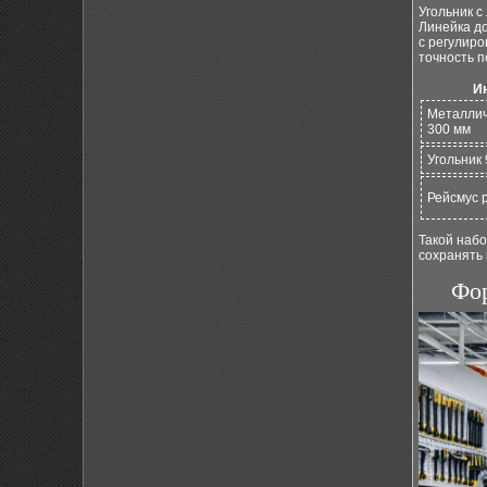
Угольник с
Линейка до
с регулиро
точность 
И
Металлич
300 мм
Угольник 
Рейсмус 
Такой наб
сохранять 
Фор