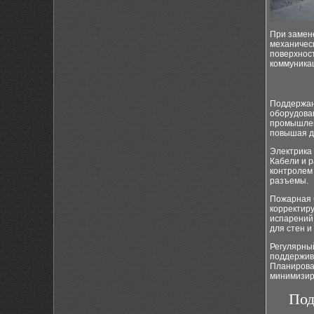
При замене
механичес
поверхност
коммуника
Поддержан
оборудован
промышлен
повышая д
Электрика
Кабели и 
контролем
разъемы.
Пожарная 
корректир
испарений
для стен и
Регулярны
поддержив
Планирова
минимизир
Под