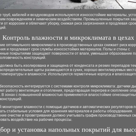
 труб, кабелей и воздуховодов используются износостойкие материалы, уст
ким повреждениям и химическим воздействиям. Промышленные покрытия з
и от коррозии и облегчают уборку, снижая риск загрязнения и продлевая сро
ций.
Контроль влажности и микроклимата в цехах
ие оптимального микроклимата в производственных цехах снижает риск кор
ия и продлевает срок службы износостойких материалов. Полы и стены с
ные покрытиями защищают поверхности от влаги, уменьшая образование п
олговечность конструкций.
 должна быть изолирована и защищена от конденсата и резких перепадов те
распределительные щиты размещаются в сухих, хорошо вентилируемых места
 температуры и влажности. Используются герметичные корпуса и влагозащи
безопасность интегрируется с системами контроля микроклимата: датчики ды
уют работу вентиляции и отопления, предотвращая перегрев и скопление оп
. В зонах с повышенной влажностью применяются влагостойкие огнезащитны
 конструкций.
й мониторинг влажности с помощью датчиков и автоматических регуляторов 
ать стабильные условия для хранения материалов и работы оборудования.
ние очистки и проветривания должно учитывать график производственных см
овать воздействие на рабочие процессы.
бор и установка напольных покрытий для выс