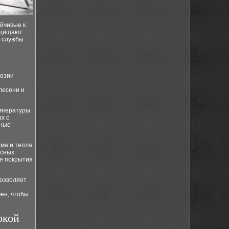
ойчивые к
ащищают
к службы
розии
лесени и
мпературы.
х с
тные
ма и тепла
асных
е покрытия
позволяет
ен, чтобы
окой