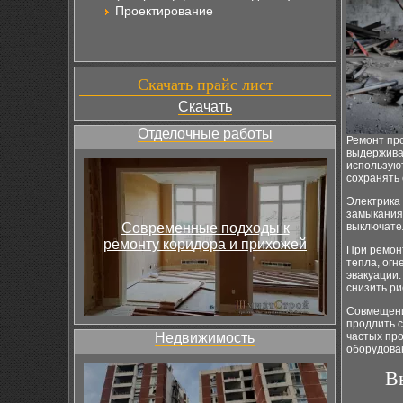
Проектирование
Скачать прайс лист
Скачать
Отделочные работы
Ремонт пр
выдерживаю
использую
сохранять 
Электрика 
замыкания.
Современные подходы к
выключате
ремонту коридора и прихожей
При ремон
тепла, ог
эвакуации.
снизить ри
Совмещени
продлить с
Недвижимость
частых пр
оборудова
В