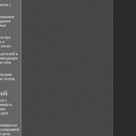
нели с
менением
здание
жные
тв без
ы и
зонах.
ушителей и
омендации
е огня
лучаев.
е полов,
ций
ся с
рживать
ева.
й для
вливаются
егулируемой
 цеха.