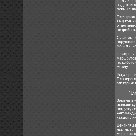
Полы и ра
выдерживат
повышенно
Электрика
защитных 
отдельных 
аварийные
Системы ве
нарушения
мобильные
Пожарная б
маршрутов
по работе
между зон
Регулярные
Планирова
электрики 
За
Замена и 
ревизии с
нагрузку с
Рекоменду
каждой ли
Вентиляци
локальные
мощностью.