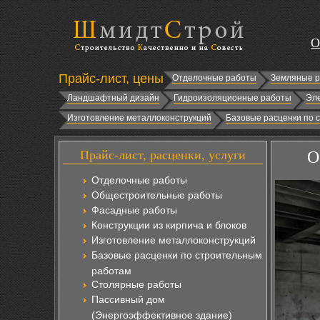
О
Прайс-лист, цены
Отделочные работы
Земляные 
Ландшафтный дизайн
Гидроизоляционные работы
Эл
Изготовление металлоконструкций
Базовые расценки по 
Прайс-лист, расценки, услуги
О
Отделочные работы
Общестроительные работы
Фасадные работы
Конструкции из кирпича и блоков
Изготовление металлоконструкций
Базовые расценки по строительным
работам
Столярные работы
Пассивный дом
(Энергоэффективное здание)