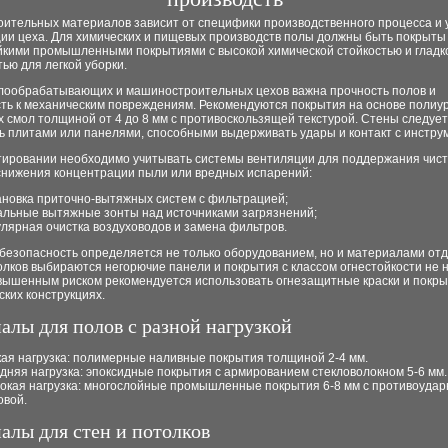
оительных материалов зависит от специфики производственного процесса и 
ции цеха. Для химических и пищевых производств полы должны быть покрыты
йкими промышленными покрытиями с высокой химической стойкостью и гладк
ью для легкой уборки.
лообрабатывающих и машиностроительных цехов важна прочность полов и
сть к механическим повреждениям. Рекомендуются покрытия на основе полиу
 смол толщиной от 4 до 8 мм с противоскользящей текстурой. Стены следует
ь плитами или панелями, способными выдерживать удары и контакт с инстру
тировании необходимо учитывать системы вентиляции для поддержания чист
 снижения концентрации пыли или вредных испарений:
ановка приточно-вытяжных систем с фильтрацией;
альные вытяжные зонты над источниками загрязнений;
улярная очистка воздуховодов и замена фильтров.
безопасность определяется не только оборудованием, но и материалами отд
олков выбираются негорючие панели и покрытия с классом огнестойкости не н
овышенным риском рекомендуется использовать огнезащитные краски и покры
ких конструкциях.
алы для полов с разной нагрузкой
кая нагрузка: полимерные наливные покрытия толщиной 2-4 мм.
дняя нагрузка: эпоксидные покрытия с армированием стекловолокном 5-6 мм.
окая нагрузка: многослойные промышленные покрытия 6-8 мм с противоудар
овой.
алы для стен и потолков