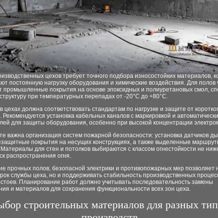
оизводственных цехов требует точного подбора износостойких материалов, 
т постоянную нагрузку оборудования и химические воздействия. Для полов 
т промышленные покрытия на основе эпоксидных и полиуретановых смол, с
структуру при температурных перепадах от -20°C до +80°C.
в цехах должна соответствовать стандартам по нагрузке и защите от коротко
 Рекомендуется установка кабельных каналов с маркировкой и автоматическ
лей для защиты оборудования, особенно при высокой концентрации электро
те важна организация систем пожарной безопасности: установка датчиков ды
незащитные покрытия на несущих конструкциях, а также выделенные маршру
 Материалы для стен и потолков выбираются с классом огнестойкости не ниж
ск распространения огня.
е прочных полов, безопасной электрики и противопожарных мер позволяет н
рок службы цеха, но и поддерживать стабильность производственных процес
остоев. Планирование работ должно учитывать последовательность замены
ния и материалов для сохранения функциональности всех зон цеха.
ыбор строительных материалов для разных тип
производств