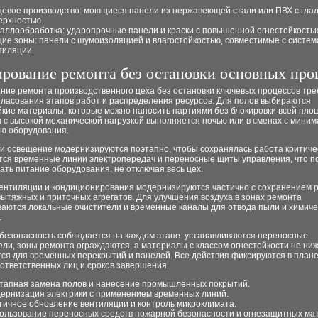
евое производство: моющиеся панели из нержавеющей стали или ПВХ с гла
ерхностью.
аллообработка: ударопрочные панели и краски с повышенной огнестойкость
ие зоны: панели с шумоизоляцией и влагостойкостью, совместимые с систе
тиляции.
рование ремонта без остановки основных про
ние ремонта производственного цеха без остановки ключевых процессов тре
гласования этапов работ и распределения ресурсов. Для полов выбираются
йкие материалы, которые можно наносить партиями без блокировки всей пло
 с высокой механической нагрузкой выполняется ночью или в сменах с мини
ью оборудования.
 и освещение модернизируются поэтапно, чтобы сохранялась работа критиче
ся временные линии электропередач и переносные щиты управления, что п
ть питание оборудования, не отключая весь цех.
ентиляции и кондиционирования модернизируются частично с сохранением 
ытяжных и приточных агрегатов. Для улучшения воздуха в зонах ремонта
ваются локальные очистители и временные каналы для отвода пыли и химиче
.
безопасность соблюдается на каждом этапе: устанавливаются переносные
ли, зоны ремонта ограждаются, а материалы с классом огнестойкости не ни
ся для временных перекрытий и панелей. Все действия фиксируются в плане
ответственных лиц и сроков завершения.
тапная замена полов и нанесение промышленных покрытий.
ернизация электрики с применением временных линий.
тичное обновление вентиляции и контроль микроклимата.
ользование переносных средств пожарной безопасности и огнезащитных ма