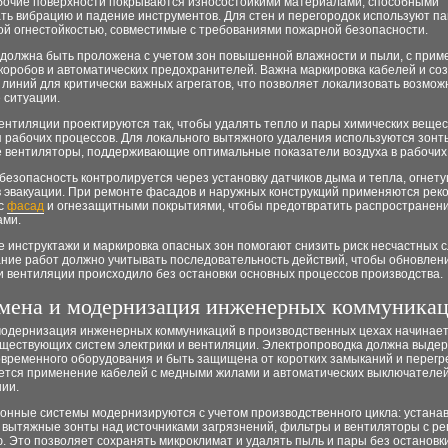
бочие поверхности покрываются износостойкими материалами, способными
ь вибрацию и падение инструментов. Для стен и перегородок используют па
й огнестойкостью, совместимые с требованиями пожарной безопасности.
 должна быть проложена с учетом зон повышенной влажности и пыли, с при
коробов и автоматических предохранителей. Важна маркировка кабелей и со
линий для критически важных агрегатов, что позволяет локализовать возмо
 ситуации.
нтиляции проектируются так, чтобы удалять тепло и пары химических вещес
 рабочих процессов. Для локального вытяжного удаления используются зонт
 вентиляторы, поддерживающие оптимальные показатели воздуха в рабочих 
езопасность контролируется через установку датчиков дыма и тепла, огнет
 эвакуации. При ремонте фасадов и наружных конструкций применяются рек
 с
фасад
и огнезащитными покрытиями, чтобы предотвратить распространени
ами.
 инструктажи и маркировка опасных зон помогают снизить риск несчастных с
ние работ должно учитывать последовательность действий, чтобы обновлени
и вентиляции происходило без остановки основных процессов производства.
мена и модернизация инженерных коммуника
модернизация инженерных коммуникаций в производственных цехах начинает
уществующих систем электрики и вентиляции. Электропроводка должна выде
овременного оборудования и быть защищена от коротких замыканий и перегр
ется применение кабелей с медными жилами и автоматических выключателе
нии.
онные системы модернизируются с учетом производственного цикла: устана
 вытяжные зонты над источниками загрязнений, фильтры и вентиляторы с р
 Это позволяет сохранять микроклимат и удалять пыль и пары без остановки