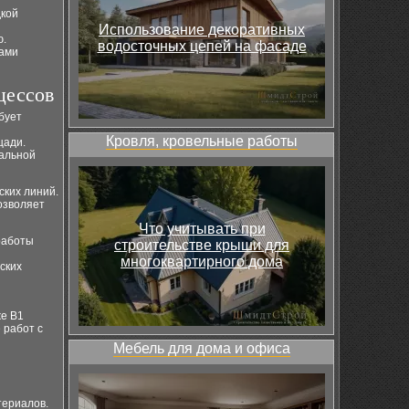
дкой
Использование декоративных
ю.
водосточных цепей на фасаде
мами
цессов
бует
Кровля, кровельные работы
щади.
мальной
ских линий.
озволяет
Что учитывать при
работы
строительстве крыши для
многоквартирного дома
ских
же B1
 работ с
Мебель для дома и офиса
териалов.