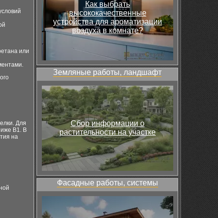
Как выбрать
условий
высококачественные
устройства для ароматизации
ой
воздуха в комнате?
ретана или
ментами.
Земляные работы, ландшафт
ого
Сбор информации о
елки. Для
иже B1. В
растительности на участке
тия на
Фасадные работы, системы
ной