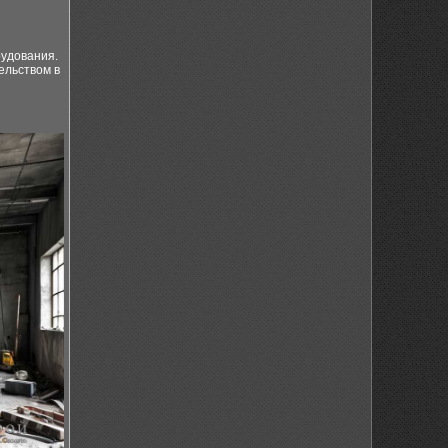
удования.
ельством в