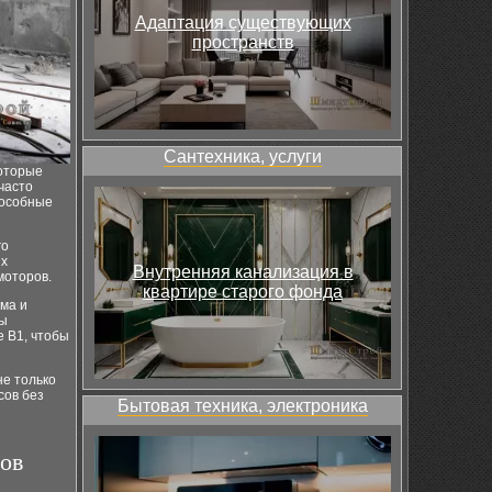
Адаптация существующих
пространств
Сантехника, услуги
которые
часто
пособные
го
их
Внутренняя канализация в
моторов.
квартире старого фонда
ма и
ты
е B1, чтобы
е только
сов без
Бытовая техника, электроника
ов