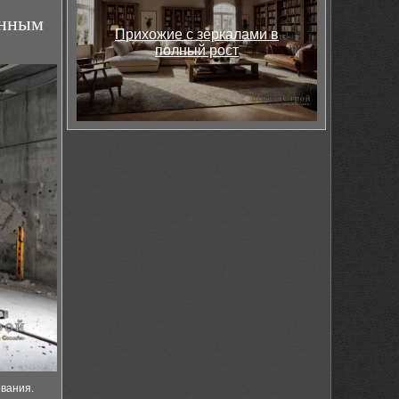
енным
Прихожие с зеркалами в
полный рост
ования.