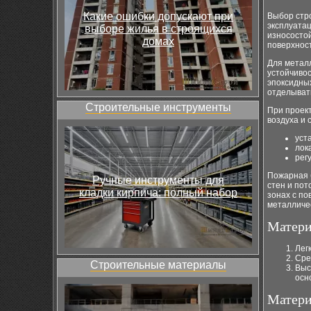
Какие ошибки допускают при
Выбор стр
эксплуата
выборе жилья в строящихся
износосто
домах
поверхност
Для метал
устойчиво
эпоксидных
отделыват
Строительные инструменты
При проек
воздуха и
уст
лок
рег
Пожарная 
Ручные инструменты для
стен и пот
кладки кирпича: полный набор
зонах с п
металличес
Матери
Лег
Сре
Строительные материалы
Выс
осн
Матери