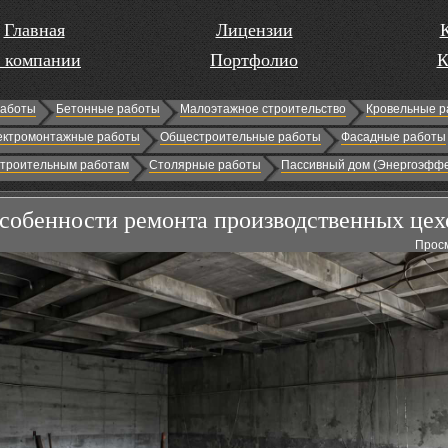
Главная
Лицензии
 компании
Портфолио
К
работы
Бетонные работы
Малоэтажное строительство
Кровельные р
ектромонтажные работы
Общестроительные работы
Фасадные работы
строительным работам
Столярные работы
Пассивный дом (Энергоэффе
собенности ремонта производственных цех
Просм