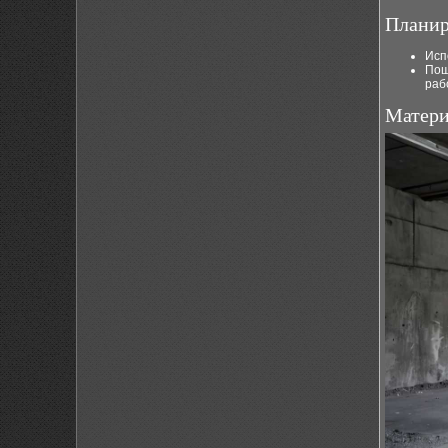
Планир
Исп
Пош
раб
Матери