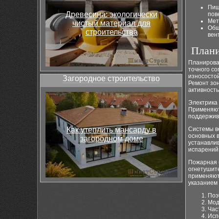
Пищ
Древесина: экологически
пов
Мет
чистый материал для
Общ
строительства
вен
Плани
Планирова
точного со
износосто
Загородное строительство
Ремонт зон
активност
Электрика
Применяют
поддержива
Как утеплить мансарду в
Системы в
основных в
загородном доме
устанавли
испарений
Пожарная 
огнетушите
применяют
указанием 
Поэ
Мод
Час
Исп