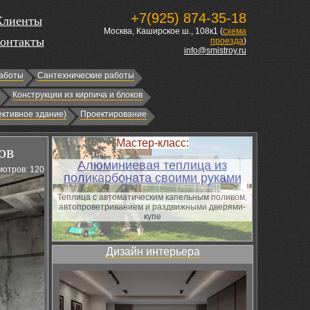
+7(925) 874-35-18
Клиенты
Москва, Каширское ш., 108к1 (
схема
онтакты
проезда
)
info@smistroy.ru
аботы
Сантехнические работы
Конструкции из кирпича и блоков
ктивное здание)
Проектирование
Мастер-класс:
ов
Алюминиевая теплица из
отров: 120
поликарбоната своими руками
Теплица с автоматическим капельным поливом,
автопроветриванием и раздвижными дверями-
купе
Дизайн интерьера