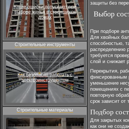
защиты без пере
Какие ошибки допускают при
выборе жилья в строящихся
Выбор сост
домах
При подборе ант
Для хвойных ба
способностью, т
Строительные инструменты
распределению р
требуется прове
слой и снижает 
Перекрытия, раб
Как безопасно работать с
фиксированным р
электроинструментом
уменьшение несу
помещениях с пе
повторную обраб
срок зависит от
Строительные материалы
Подбор сост
Для закрытых ко
как они не созда