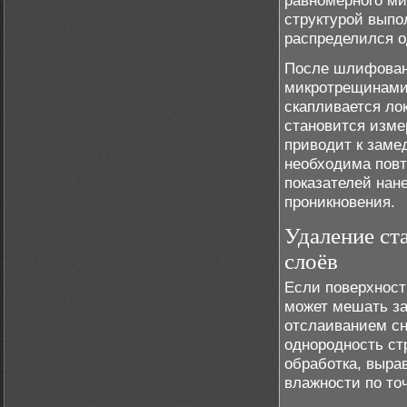
равномерного ми
структурой выпо
распределился о
После шлифовани
микротрещинами
скапливается ло
становится изме
приводит к заме
необходима повт
показателей нан
проникновения.
Удаление ст
слоёв
Если поверхност
может мешать за
отслаиванием сн
однородность ст
обработка, выра
влажности по то