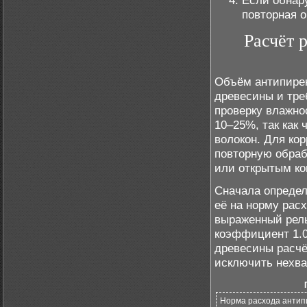
Если обнар
повторная 
Расчёт 
Объём антипирен
древесины и тре
проверку влажно
10–25%, так как
волокон. Для ко
повторную обраб
или открытым ко
Сначала определ
её на норму рас
выраженный рел
коэффициент 1.0
древесины расчё
исключить нехва
Норма расхода антип