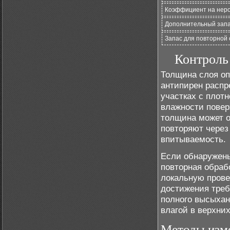
Коэффициент на нер
Дополнительный запа
Запас для повторной
Контроль
Толщина слоя оп
антипирен распр
участках с плот
влажности повер
толщина может о
повторяют через
впитываемость.
Если обнаружены
повторная обраб
локальную прове
достижения треб
полного высыхан
влагой в верхних
Методы изм