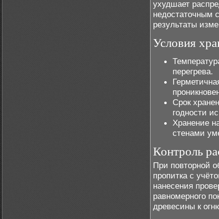
ухудшает распре
недостаточным с
результаты изм
Условия хра
Температура
перегрева.
Герметична
проникновен
Срок хранен
годности и
Хранение на
стенами ум
Контроль ра
При повторной о
пропитка с учёт
нанесения прове
равномерного по
древесины к огн