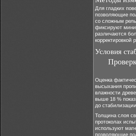
Для гладких пов
позволяющие пол
со сложным рел
фиксируют мини
различаются бол
корректировкой 
Условия ста
Проверк
Оценка фактичес
высыхания пропи
влажности древ
выше 18 % показ
до стабилизации
Толщина слоя св
протоколах испы
используют маг
позволяющие пол