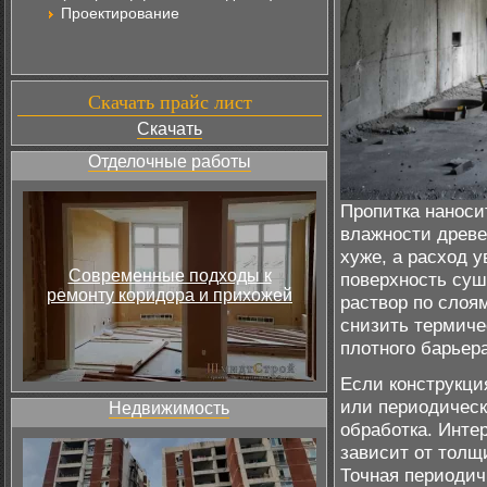
Проектирование
Скачать прайс лист
Скачать
Отделочные работы
Пропитка наносит
влажности древе
хуже, а расход 
Современные подходы к
поверхность суш
ремонту коридора и прихожей
раствор по слоя
снизить термиче
плотного барьера
Если конструкци
или периодическ
Недвижимость
обработка. Инте
зависит от толщ
Точная периодич