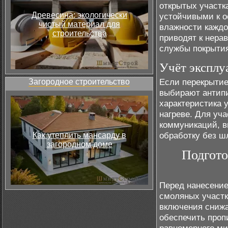
открытых участк
Древесина: экологически
устойчивыми к о
чистый материал для
влажности каждо
строительства
приводят к нера
службы покрытия
Учёт эксплу
Если перекрытие
Загородное строительство
выбирают антипи
характеристика 
нагреве. Для уча
коммуникаций, 
обработку без ш
Как утеплить мансарду в
загородном доме
Подгото
Перед нанесение
смоляных участк
включения снижа
обеспечить проп