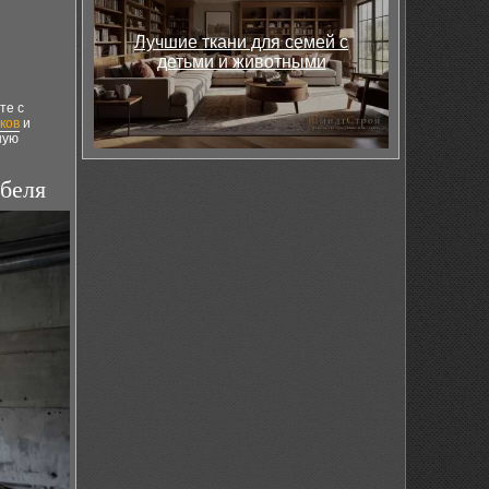
Лучшие ткани для семей с
детьми и животными
те с
ков
и
ную
беля