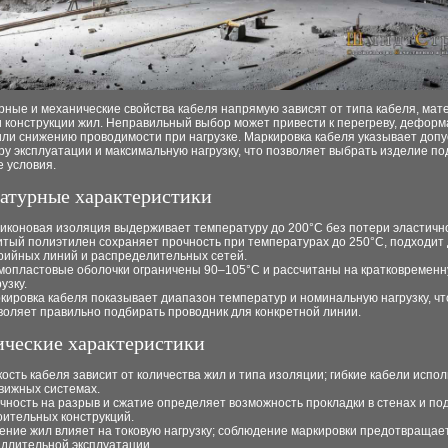
ные и механические свойства кабеля напрямую зависят от типа кабеля, мат
и конструкции жил. Неправильный выбор может привести к перегреву, дефор
или снижению проводимости при нагрузке. Маркировка кабеля указывает доп
у эксплуатации и максимальную нагрузку, что позволяет выбрать изделие по
 условия.
атурные характеристики
иконовая изоляция выдерживает температуру до 200°C без потери эластичн
тый полиэтилен сохраняет прочность при температурах до 250°C, подходит
рийных линий и распределительных сетей.
мопластовые оболочки ограничены 90–105°C и рассчитаны на кратковремен
узку.
кировка кабеля показывает диапазон температур и номинальную нагрузку, чт
воляет правильно подбирать проводник для конкретной линии.
ческие характеристики
кость кабеля зависит от количества жил и типа изоляции; гибкие кабели испол
вижных системах.
чность на разрыв и сжатие определяет возможность прокладки в стенах и по
оительных конструкций.
ение жил влияет на токовую нагрузку; соблюдение маркировки предотвращае
 длительной эксплуатации.