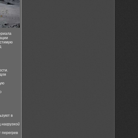
ериала
мации
устимую
д
ости.
 для
ную
о
ьзуют в
д
нагрузкой
т перегрев