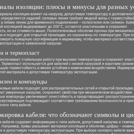
иалы изоляции: плюсы и минусы для разных у
риала изоляции влияет на нагрузку, допустимую температуру и долговечност
я определяется задачей: силовые линии требуют медной жилы с термостойко
 а гибкие линии для временного подключения – полиэтилен или силикон. Кабе
ой изоляцией выдерживают до 200°C, остаются эластичными и сохраняют
сть, но их стоимость выше. Полиэтиленовые оболочки прочны при механичес
и и подходят для открытой прокладки, но ограничены по температуре. При п
роверять пожарную сертификацию и маркировку, чтобы материал соответство
ксплуатации и заявленной нагрузке.
н и термопласт
беспечивает стабильную работу при высоких температурах и сохраняет элас
. Термопласт используется для кабелей с низкой нагрузкой и коротким сроком
ьшую термостойкость и менее устойчив к химическим воздействиям. Маркиров
 тип материала и допустимую температуру эксплуатации.
илен и компаунды
новые кабели подходят для распределительных сетей и открытой прокладки,
ют умеренные нагрузки, сохраняют свойства при механическом воздействии.
ые компаунды увеличивают огнестойкость и предотвращают распространени
сертификация подтверждает соответствие требованиям безопасности и приг
тного типа кабеля.
кировка кабеля: что обозначают символы и ц
а кабеля содержит информацию о типе кабеля, допустимой нагрузке и темпе
. Например, буквы указывают материал изоляции и оболочки, цифры – номин
е и допустимую температуру эксплуатации. При выборе силового кабеля важ