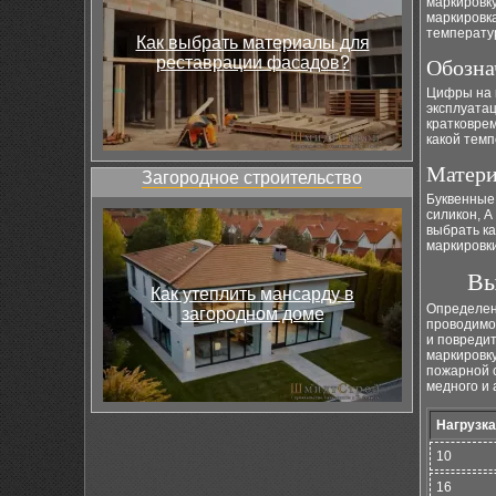
маркировку
маркировк
температу
Как выбрать материалы для
реставрации фасадов?
Обозна
Цифры на 
эксплуатац
кратковре
какой темп
Матери
Загородное строительство
Буквенные 
силикон, А
выбрать ка
маркировк
Вы
Как утеплить мансарду в
Определен
загородном доме
проводимо
и повреди
маркировку
пожарной 
медного и
Нагрузка
10
16