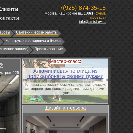
+7(925) 874-35-18
Клиенты
Москва, Каширское ш., 108к1 (
схема
онтакты
проезда
)
info@smistroy.ru
аботы
Сантехнические работы
Конструкции из кирпича и блоков
ктивное здание)
Проектирование
Мастер-класс:
й
Алюминиевая теплица из
отров: 125
поликарбоната своими руками
Теплица с автоматическим капельным поливом,
автопроветриванием и раздвижными дверями-
купе
Дизайн интерьера