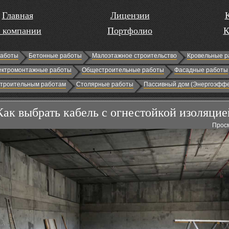
Главная
Лицензии
 компании
Портфолио
К
работы
Бетонные работы
Малоэтажное строительство
Кровельные р
ектромонтажные работы
Общестроительные работы
Фасадные работы
строительным работам
Столярные работы
Пассивный дом (Энергоэффе
Как выбрать кабель с огнестойкой изоляцие
Просм