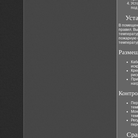
Уст
под
Уст
В помещен
правил. В
температу
пожарную 
температу
Размещ
Каб
искр
Кре
рис
При
наг
Контро
Пер
тем
Мон
тем
Рег
пер
Сра