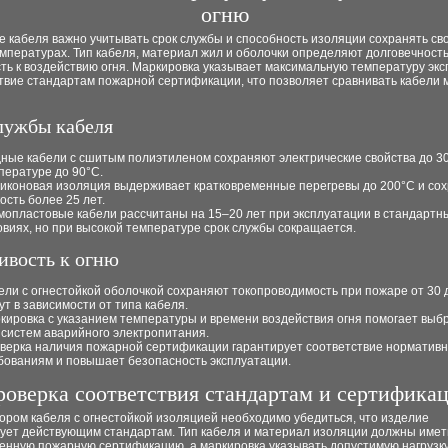
огню
 кабеля важно учитывать срок службы и способность изоляции сохранять св
мпературах. Тип кабеля, материал жил и оболочки определяют долговечность
ть к воздействию огня. Маркировка указывает максимальную температуру эк
ствие стандартам пожарной сертификации, что позволяет сравнивать кабели 
лужбы кабеля
ные кабели с сшитым полиэтиленом сохраняют электрические свойства до 30
пературе до 90°C.
иконовая изоляция выдерживает кратковременные перегревы до 200°C и со
кость более 25 лет.
мопластовые кабели рассчитаны на 15–20 лет при эксплуатации в стандартн
овиях, но при высокой температуре срок службы сокращается.
ивость к огню
ели с огнестойкой оболочкой сохраняют токопроводимость при пожаре от 30 
ут в зависимости от типа кабеля.
кировка с указанием температуры и времени воздействия огня помогает выб
 систем аварийного электропитания.
верка наличия пожарной сертификации гарантирует соответствие норматив
бованиям и повышает безопасность эксплуатации.
оверка соответствия стандартам и сертифика
ором кабеля с огнестойкой изоляцией необходимо убедиться, что изделие
вует действующим стандартам. Тип кабеля и материал изоляции должны имет
енную пожарную сертификацию, а маркировка указывать допустимую нагрузку