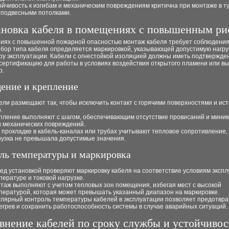
ойчивость к изгибам и механическим повреждениям критична при монтаже в т
 подвесными потолками.
ановка кабеля в помещениях с повышенным ри
иях с повышенной пожарной опасностью монтаж кабеля требует соблюдения
ыбор типа кабеля определяется маркировкой, указывающей допустимую нагру
ру эксплуатации. Кабели с огнестойкой изоляцией должны иметь подтвержде
сертификацию для работы в условиях воздействия открытого пламени или вы
р.
ение и крепление
ели размещают так, чтобы исключить контакт с горячими поверхностями и ис
.
пление выполняют с шагом, обеспечивающим отсутствие провисаний и мини
к механических повреждений.
 прокладке в кабель-каналах или трубах учитывают тепловое сопротивление,
рузка не превышала допустимые значения.
ль температуры и маркировка
ед установкой проверяют маркировку кабеля на соответствие условиям экспл
пературе и токовой нагрузке.
таж выполняют с учетом тепловых зон помещения, избегая мест с высокой
пературой, которая может превышать указанный диапазон на маркировке.
улярный контроль температуры кабелей в эксплуатации позволяет предотвра
егрев и сохранить работоспособность системы в случае аварийных ситуаций.
внение кабелей по сроку службы и устойчивос