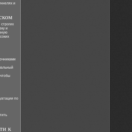
уннелях и
ском
 строгих
зку и
нную
соких
точниками
мальный
 чтобы
уатации по
тить
ти к