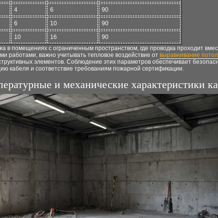
4
6
90
6
10
90
10
16
90
а в помещениях с ограниченным пространством, где проводка проходит вмес
ми работами, важно учитывать тепловое воздействие от
выравнивание потол
нструктивных элементов. Соблюдение этих параметров обеспечивает безопас
цию кабеля и соответствие требованиям пожарной сертификации.
пературные и механические характеристики ка