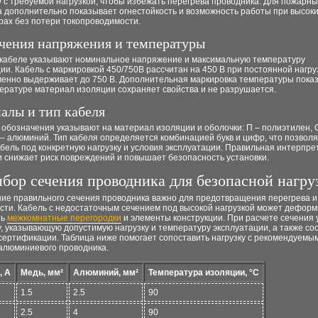
 с требуемой нагрузкой, чтобы избежать перегрева проводника. Для пожарны
а дополнительно показывает огнестойкость и возможность работы при высок
рах без потери токопроводимости.
чения напряжения и температуры
кабеле указывают номинальное напряжение и максимальную температуру
ии. Кабель с маркировкой 450/750В рассчитан на 450 В при постоянной нагру
менно выдерживает до 750 В. Дополнительная маркировка температуры показ
ературе материал изоляции сохраняет свойства и не разрушается.
алы и тип кабеля
обозначения указывают на материал изоляции и оболочки: П – полиэтилен, 
 – алюминий. Тип кабеля определяется комбинацией букв и цифр, что позволя
бель под конкретную нагрузку и условия эксплуатации. Правильная интерпре
и снижает риск повреждений и повышает безопасность установки.
бор сечения проводника для безопасной нагру
ие правильного сечения проводника важно для предотвращения перегрева и
сти. Кабель с недостаточным сечением под высокой нагрузкой может дефор
ть
межкомнатные перегородки
и элементы конструкции. При расчете сечения
, указывающую допустимую нагрузку и температуру эксплуатации, а также со
сертификации. Таблица ниже помогает сопоставить нагрузку с рекомендуемы
 алюминиевого проводника.
, А
Медь, мм²
Алюминий, мм²
Температура изоляции, °C
1.5
2.5
90
2.5
4
90