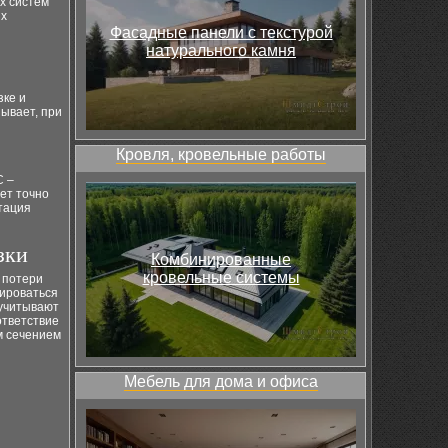
х систем
их
Фасадные панели с текстурой
натурального камня
зке и
ывает, при
Кровля, кровельные работы
С –
ет точно
тация
зки
Комбинированные
кровельные системы
 потери
мироваться
 учитывают
ответствие
м сечением
Мебель для дома и офиса