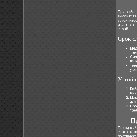
При выборе
высоких те
устойчивос
и соответ
собой.
Срок с
Мед
тем
Сил
гиб
Тер
усл
Устойч
Каб
мин
Мар
для
Про
тре
Пр
Перед выб
соответст
подтвержд