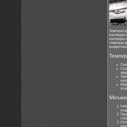
Температур
изоляции 
изоляции 
температур
конкретные
Темпер
Сил
Сши
ава
Тер
нагр
Мар
поз
Механи
Гиб
под
Про
стр
Сеч
при