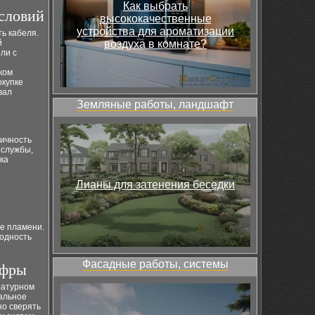
Как выбрать
словий
высококачественные
устройства для ароматизации
ь кабеля.
й
воздуха в комнате?
ли с
ком
окупке
вал
Земляные работы, ландшафт
тичность
 службы,
ка
Лианы для затенения беседки
е пламени.
одность
Фасадные работы, системы
ифры
ратурном
альное
но сверять