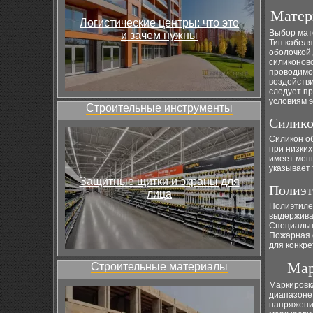
Матер
Логистические центры: что это
Выбор мате
и зачем нужны
Тип кабел
оболочкой,
силиконов
проводимо
воздействи
следует п
условиям э
Строительные инструменты
Силико
Силикон о
при низких
имеет мен
указывает
Защитные щитки и экраны для
Полиэт
лица
Полиэтиле
выдержива
Специальн
Пожарная 
для конкре
Мар
Строительные материалы
Маркировк
диапазоне
напряжени