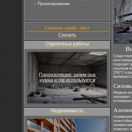
Проектирование
Скачать прайс лист
Скачать
Отделочные работы
Ви
Существуе
конструкци
подходят 
сшитым п
250°C и ра
Пароизоляция: зачем она
выбираетс
нужна и где используется
Силовы
Медные ка
указывает
в пожарны
Алюмин
Недвижимость
Алюминиев
огнестойк
элементами
помогает 