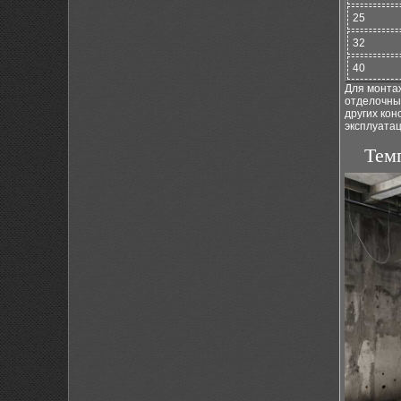
25
32
40
Для монтаж
отделочны
других ко
эксплуата
Тем