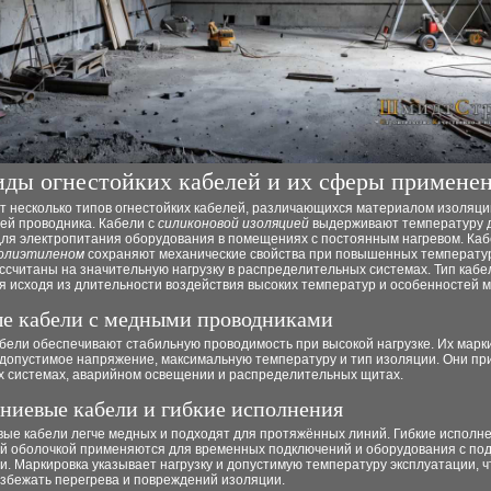
ды огнестойких кабелей и их сферы примене
т несколько типов огнестойких кабелей, различающихся материалом изоляци
ей проводника. Кабели с
силиконовой изоляцией
выдерживают температуру д
для электропитания оборудования в помещениях с постоянным нагревом. Каб
олиэтиленом
сохраняют механические свойства при повышенных температу
ссчитаны на значительную нагрузку в распределительных системах. Тип кабе
я исходя из длительности воздействия высоких температур и особенностей 
е кабели с медными проводниками
бели обеспечивают стабильную проводимость при высокой нагрузке. Их марк
 допустимое напряжение, максимальную температуру и тип изоляции. Они п
х системах, аварийном освещении и распределительных щитах.
иевые кабели и гибкие исполнения
ые кабели легче медных и подходят для протяжённых линий. Гибкие исполне
ой оболочкой применяются для временных подключений и оборудования с п
. Маркировка указывает нагрузку и допустимую температуру эксплуатации, ч
избежать перегрева и повреждений изоляции.