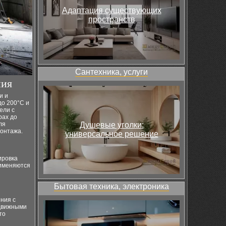
Адаптация существующих
пространств
Сантехника, услуги
ния
и и
о 200°C и
ели с
рах до
ля
Душевые уголки:
монтажа.
универсальное решение
ировка
рименяются
Бытовая техника, электроника
ния с
одвижными
то