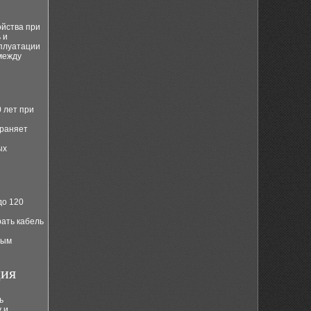
ойства при
 и
сплуатации
между
 лет при
храняет
ых
до 120
рать кабель
ным
ция
ь
 и