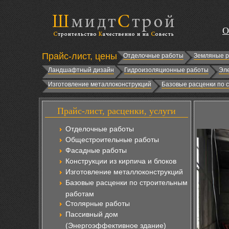
О
Прайс-лист, цены
Отделочные работы
Земляные 
Ландшафтный дизайн
Гидроизоляционные работы
Эл
Изготовление металлоконструкций
Базовые расценки по 
Прайс-лист, расценки, услуги
Отделочные работы
Общестроительные работы
Фасадные работы
Конструкции из кирпича и блоков
Изготовление металлоконструкций
Базовые расценки по строительным
работам
Столярные работы
Пассивный дом
(Энергоэффективное здание)