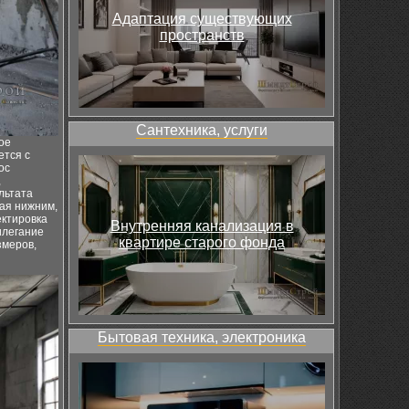
Адаптация существующих
пространств
Сантехника, услуги
ое
ется с
ос
,
льтата
вая нижним,
ектировка
Внутренняя канализация в
илегание
квартире старого фонда
змеров,
Бытовая техника, электроника