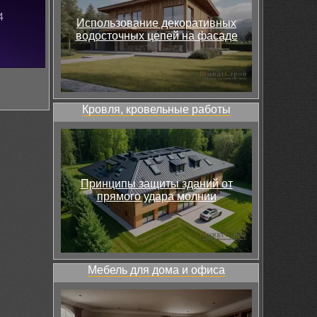
Использование декоративных
водосточных цепей на фасаде
Кровля, кровельные работы
Принципы защиты зданий от
прямого удара молнии
Мебель для дома и офиса