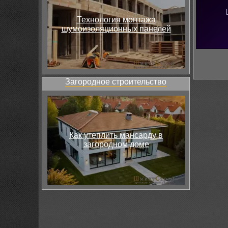
Технология монтажа
шумоизоляционных панелей
Загородное строительство
Как утеплить мансарду в
загородном доме