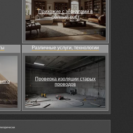
Прихожие с зеркалами в
полный рост
ты
Различные услуги, технологии
Проверка изоляции старых
ного
проводов
тегорически