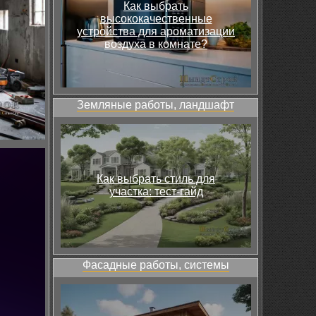
Как выбрать
высококачественные
устройства для ароматизации
воздуха в комнате?
Земляные работы, ландшафт
Как выбрать стиль для
участка: тест-гайд
Фасадные работы, системы