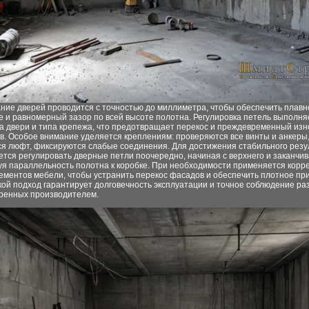
ние дверей проводится с точностью до миллиметра, чтобы обеспечить плавн
 и равномерный зазор по всей высоте полотна. Регулировка петель выполня
а двери и типа крепежа, что предотвращает перекос и преждевременный изн
в. Особое внимание уделяется креплениям: проверяются все винты и анкеры
ся люфт, фиксируются слабые соединения. Для достижения стабильного резу
тся регулировать дверные петли поочередно, начиная с верхнего и заканчи
уя параллельность полотна к коробке. При необходимости применяется корр
ементов мебели, чтобы устранить перекос фасадов и обеспечить плотное пр
кой подход гарантирует долговечность эксплуатации и точное соблюдение ра
ренных производителем.