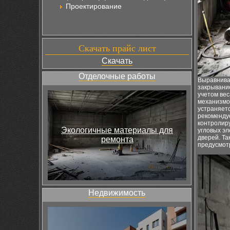
Проектирование
Скачать прайс лист
Скачать
Отделочные работы
Выравнива
закрывание
учетом вес
механизмо
устраняет
рекомендуе
контролир
Экологичные материалы для
угловых эл
дверей. Та
ремонта
предусмот
Недвижимость