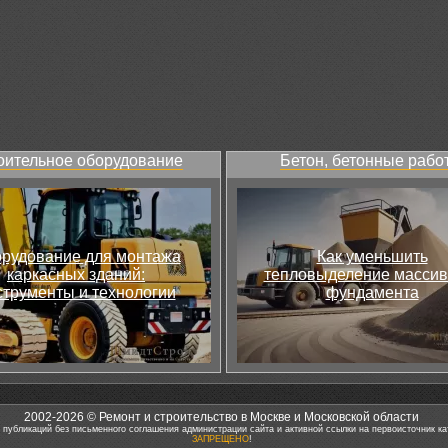
оительное оборудование
Бетон, бетонные рабо
рудование для монтажа
Как уменьшить
каркасных зданий:
тепловыделение массив
струменты и технологии
фундамента
2002-2026 © Ремонт и строительство в Москве и Московской области
 публикаций без письменного соглашения администрации сайта и активной ссылки на первоисточник ка
ЗАПРЕЩЕНО
!