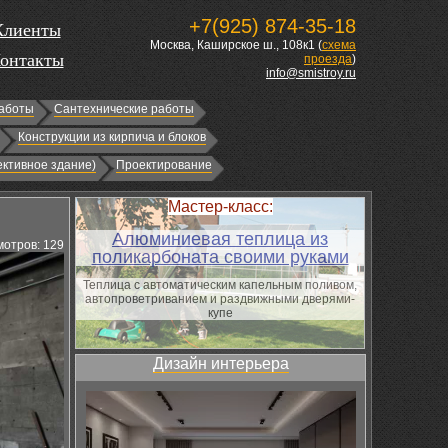
+7(925) 874-35-18
Клиенты
Москва, Каширское ш., 108к1 (
схема
онтакты
проезда
)
info@smistroy.ru
аботы
Сантехнические работы
Конструкции из кирпича и блоков
ктивное здание)
Проектирование
Мастер-класс:
Алюминиевая теплица из
отров: 129
поликарбоната своими руками
Теплица с автоматическим капельным поливом,
автопроветриванием и раздвижными дверями-
купе
Дизайн интерьера