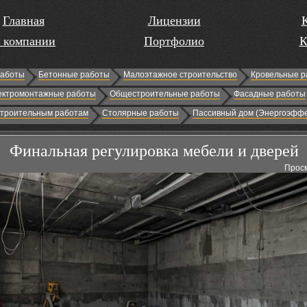
Главная
Лицензии
 компании
Портфолио
К
работы
Бетонные работы
Малоэтажное строительство
Кровельные р
ектромонтажные работы
Общестроительные работы
Фасадные работы
строительным работам
Столярные работы
Пассивный дом (Энергоэффе
Финальная регулировка мебели и дверей
Просм