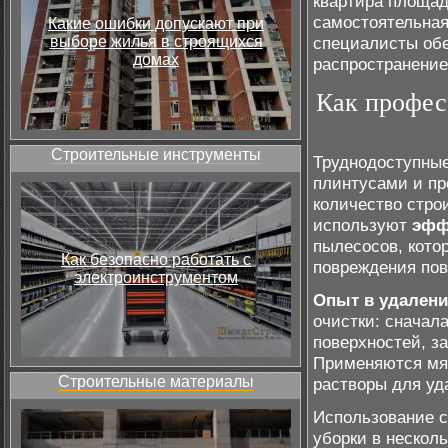
квартира площад
самостоятельная
Какие ошибки допускают при
выборе жилья в строящихся
специалисты обе
домах
распространение
Как профес
Строительные инструменты
Труднодоступные
плинтусами и пр
количество стро
используют
эфф
пылесосов, кото
Как безопасно работать с
повреждения пов
электроинструментом
Опыт в удалени
очистки: сначал
поверхностей, з
Применяются мя
Строительные материалы
растворы для уд
Использование 
уборки в несколь