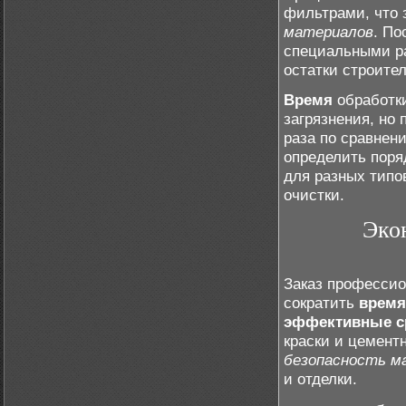
фильтрами, что 
материалов
. По
специальными ра
остатки строите
Время
обработки
загрязнения, но
раза по сравнен
определить поря
для разных типо
очистки.
Эко
Заказ профессио
сократить
время
эффективные с
краски и цемент
безопасность м
и отделки.