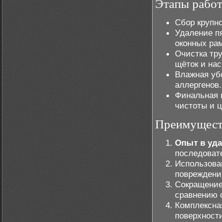
Этапы работ
Сбор крупно
Удаление пя
оконных ра
Очистка тр
щёток и нас
Влажная уб
аллергенов.
Финальная 
чистоты и 
Преимущест
Опыт в уд
последовате
Использова
повреждени
Сокращение 
сравнению 
Комплексная
поверхност