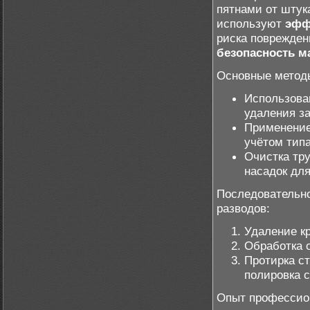
пятнами от штук
используют
эфф
риска поврежден
безопасность м
Основные метод
Использова
удаления з
Применение
учётом типа
Очистка тр
насадок дл
Последовательно
разводов:
Удаление к
Обработка 
Протирка с
полировка с
Опыт профессио