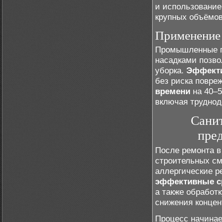
и использование
крупных объёмов
Применение 
Промышленные п
насадками позво
уборка.
Эффекти
без риска повре
времени
на 40–5
включая труднод
Сани
пре
После ремонта в
строительных см
аллергические 
эффективные с
а также обработ
снижения концен
Процесс начинае