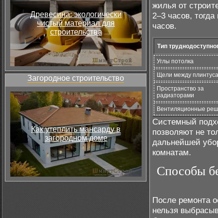
жилья от строит
Древесина: экологически
2–3 часов, тогда
чистый материал для
часов.
строительства
Тип труднодоступно
Углы потолка
Щели между плинтус
Загородное строительство
Пространство за
радиаторами
Вентиляционные реш
Системный подхо
Как утеплить мансарду в
позволяют не то
загородном доме
дальнейшей убор
комнатам.
Способы бе
После ремонта о
нельзя выбрасы