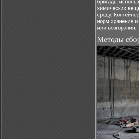
бригады исполь
химических вещ
среду. Контейне
норм хранения и
или возгорания.
Методы сбор