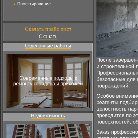
Проектирование
Скачать прайс лист
Скачать
Отделочные работы
После завершени
и строительной 
Профессиональн
Современные подходы к
безопасные для 
ремонту коридора и прихожей
повреждений.
Особое внимани
реагенты подбир
целостность пар
проводится по э
Недвижимость
поверхностей, о
Заказ профессио