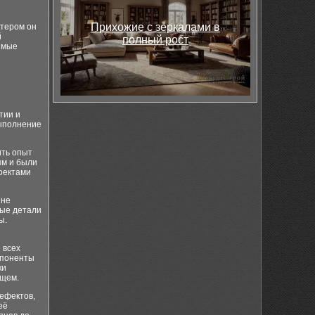
Прихожие с зеркалами в
ктером он
й
полный рост
имые
тии и
выполнение
ить опыт
ям и были
оектами
 не
ные детали
ы.
 всех
мпоненты
ки
ущем.
ефектов,
её