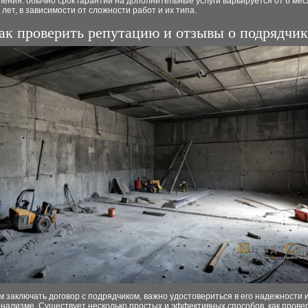
ения: обычно срок гарантии на дополнительные услуги варьируется от 6 мес
 лет, в зависимости от сложности работ и их типа.
ак проверить репутацию и отзывы о подрядчик
 заключать договор с подрядчиком, важно удостовериться в его надежности 
нализме. Существует несколько простых и эффективных способов, как прове