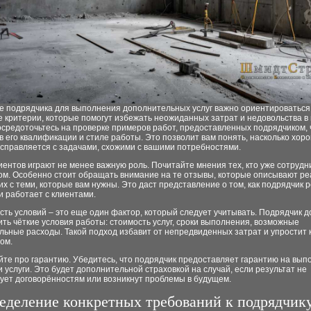
е подрядчика для выполнения дополнительных услуг важно ориентироваться
 критерии, которые помогут избежать неожиданных затрат и недовольства в
осредоточьтесь на проверке примеров работ, предоставленных подрядчиком,
в его квалификации и стиле работы. Это позволит вам понять, насколько хор
 справляется с задачами, схожими с вашими потребностями.
ентов играют не менее важную роль. Почитайте мнения тех, кто уже сотрудн
ом. Особенно стоит обращать внимание на те отзывы, которые описывают р
жих с теми, которые вам нужны. Это даст представление о том, как подрядчик 
 работает с клиентами.
ть условий – это еще один фактор, который следует учитывать. Подрядчик 
ть чёткие условия работы: стоимость услуг, сроки выполнения, возможные
ьные расходы. Такой подход избавит от непредвиденных затрат и упростит 
ом.
йте про гарантию. Убедитесь, что подрядчик предоставляет гарантию на вы
 услуги. Это будет дополнительной страховкой на случай, если результат не
ует договорённостям или возникнут проблемы в будущем.
еделение конкретных требований к подрядчику