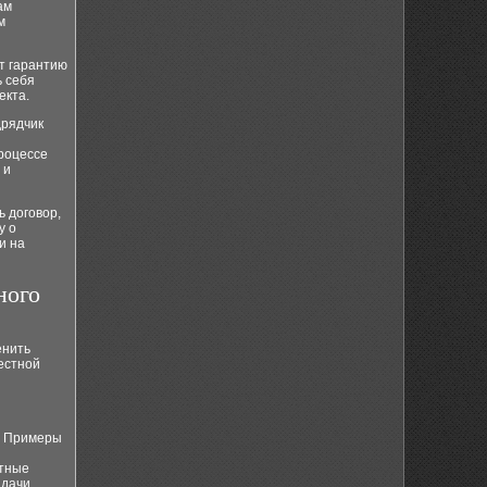
ам
м
т гарантию
ь себя
екта.
дрядчик
роцессе
 и
ь договор,
у о
и на
ного
енить
местной
в. Примеры
етные
дачи,