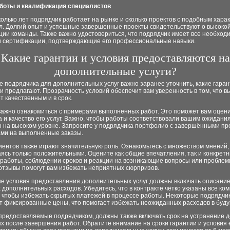
аботы и квалификация специалистов
колько лет подрядчик работает на рынке и сколько проектов с подобным хара
л. Долгий опыт и успешные завершенные проекты свидетельствуют о высоко
ции команды. Также важно удостовериться, что подрядчик имеет все необход
и сертификации, подтверждающие его профессиональные навыки.
Какие гарантии и условия предоставляются на
дополнительные услуги?
 подрядчика для дополнительных услуг важно заранее уточнить, какие гаран
и предлагают. Прозрачность условий обеспечит вам уверенность в том, что 
т качественным и в срок.
важно ознакомиться с примерами выполненных работ. Это поможет вам оцен
 и качество его услуг. Важно, чтобы работы соответствовали вашим ожидани
 на высоком уровне. Запросите у подрядчика портфолио с завершёнными пр
ами на выполненные заказы.
ентов также играют значительную роль. Ознакомьтесь с множеством мнений,
ясь только положительными. Оцените как общие впечатления, так и конкрет
 работы, соблюдении сроков и реакции на возникающие вопросы или проблем
отзывы помогут вам избежать неприятных сюрпризов.
е условия предоставления дополнительных услуг должны включать описание
дополнительных расходов. Убедитесь, что в контракте чётко указаны все ко
, чтобы избежать скрытых платежей в процессе работы. Некоторые подрядчи
т фиксированные цены, что помогает избежать неожиданных расходов в буд
 предоставляемые подрядчиком, должны также включать срок на устранение д
 после завершения работ. Обратите внимание на сроки гарантии и условия 