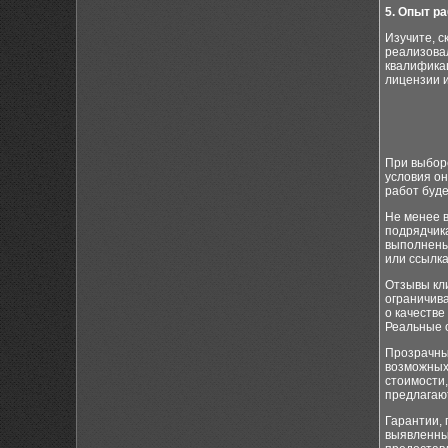
5. Опыт р
Изучите, с
реализова
квалифика
лицензии 
При выборе
условия он
работ буде
Не менее 
подрядчика
выполнены
или ссылк
Отзывы кли
ограничива
о качестве
Реальные 
Прозрачны
возможных 
стоимости
предлагаю
Гарантии,
выявленных