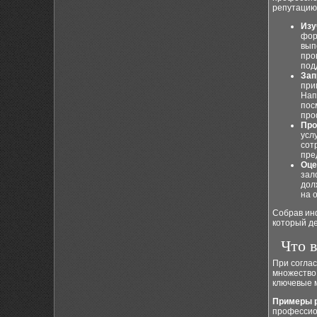
репутацию
Изу
фор
вып
про
под
Зап
при
Нап
пос
про
Про
усл
сот
пре
Оце
зал
дол
на 
Собрав ин
который де
Что 
При соглас
множество 
ключевые 
Примеры 
профессио