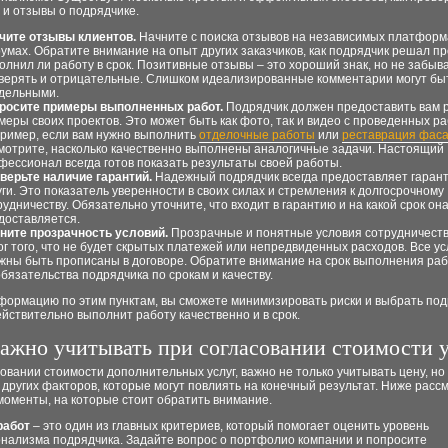
 и отзывы о подрядчике.
чите отзывы клиентов.
Начните с поиска отзывов на независимых платформ
умах. Обратите внимание на опыт других заказчиков, как подрядчик решал п
олнил ли работу в срок. Позитивные отзывы – это хороший знак, но не забыв
верять и отрицательные. Слишком идеализированные комментарии могут бы
дельными.
росите примеры выполненных работ.
Подрядчик должен предоставить вам 
меры своих проектов. Это может быть как фото, так и видео с проведенных ра
ример, если вам нужно выполнить
отделочные работы
или
реставрация фас
мотрите, насколько качественно выполнены аналогичные задачи. Настоящий
фессионал всегда готов показать результаты своей работы.
верьте наличие гарантий.
Надежный подрядчик всегда предоставляет гарант
уги. Это показатель уверенности в своих силах и стремления к долгосрочному
рудничеству. Обязательно уточните, что входит в гарантию и на какой срок он
доставляется.
ните прозрачность условий.
Прозрачные и понятные условия сотрудничеств
ог того, что не будет скрытых платежей или непредвиденных расходов. Все у
жны быть прописаны в договоре. Обратите внимание на срок выполнения рабо
обязательства подрядчика по срокам и качеству.
формацию по этим пунктам, вы сможете минимизировать риски и выбрать под
йствительно выполнит работу качественно и в срок.
важно учитывать при согласовании стоимости 
овании стоимости дополнительных услуг, важно не только учитывать цену, но
других факторов, которые могут повлиять на конечный результат. Ниже рас
моменты, на которые стоит обратить внимание.
работ
– это один из главных критериев, который помогает оценить уровень
нализма подрядчика. Задайте вопрос о портфолио компании и попросите