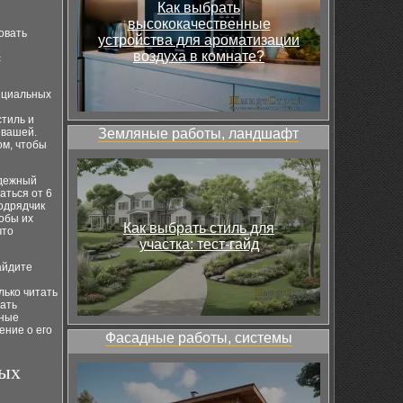
Как выбрать
высококачественные
овать
устройства для ароматизации
и
воздуха в комнате?
с
енциальных
стиль и
 вашей.
Земляные работы, ландшафт
ом, чтобы
адежный
аться от 6
подрядчик
обы их
Как выбрать стиль для
что
участка: тест-гайд
айдите
лько читать
дать
тные
ение о его
Фасадные работы, системы
ных