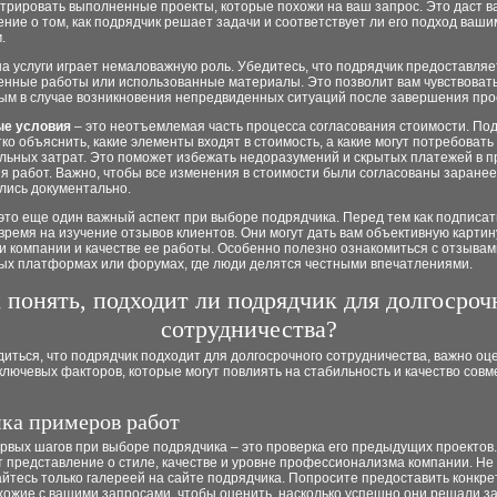
трировать выполненные проекты, которые похожи на ваш запрос. Это даст в
ние о том, как подрядчик решает задачи и соответствует ли его подход ваши
.
а услуги играет немаловажную роль. Убедитесь, что подрядчик предоставляе
енные работы или использованные материалы. Это позволит вам чувствоват
м в случае возникновения непредвиденных ситуаций после завершения про
ые условия
– это неотъемлемая часть процесса согласования стоимости. По
ко объяснить, какие элементы входят в стоимость, а какие могут потребовать
льных затрат. Это поможет избежать недоразумений и скрытых платежей в п
 работ. Важно, чтобы все изменения в стоимости были согласованы заранее
лись документально.
это еще один важный аспект при выборе подрядчика. Перед тем как подписат
время на изучение отзывов клиентов. Они могут дать вам объективную картин
 компании и качестве ее работы. Особенно полезно ознакомиться с отзывам
ых платформах или форумах, где люди делятся честными впечатлениями.
 понять, подходит ли подрядчик для долгосроч
сотрудничества?
иться, что подрядчик подходит для долгосрочного сотрудничества, важно оц
ключевых факторов, которые могут повлиять на стабильность и качество сов
нка примеров работ
ервых шагов при выборе подрядчика – это проверка его предыдущих проекто
 представление о стиле, качестве и уровне профессионализма компании. Не
йтесь только галереей на сайте подрядчика. Попросите предоставить конкр
хожие с вашими запросами, чтобы оценить, насколько успешно они решали за