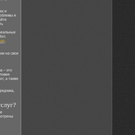
ах и
роблемы и
айте
ть
реальные
бот.
ада
,
ии на свои
а
а – это
словия
т, а также
рядчика,
услуг?
 и
смотрены