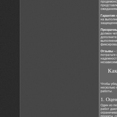
продемонс
представле
ожиданиям
Гарантия
н
на выполн
защищенны
Прозрачн
должен чет
дополните
выполнения
фиксирова
Отзывы
– 
потратьте 
надежности
независим
Как
Чтобы убед
несколько 
работы.
1. Оце
Один из п
работ дают
ограничива
проекты, с