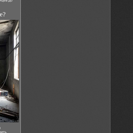
яцев до
е?
и
рить