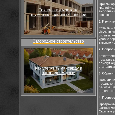
При выборе
квалифика
Технология монтажа
выполнение
шумоизоляционных панелей
советов.
1. Изучит
Отзывы – 
Изучите, ч
отзывы. Р
уровне сер
Загородное строительство
таковые и
2. Попрос
Качествен
показать з
помогут оц
стандарта
Как утеплить мансарду в
загородном доме
3. Обрати
Наличие г
предложить
работы. Эт
недочетов 
4. Провер
Прозрачные
важные мом
Скрытые у