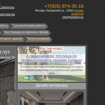
+7(925) 874-35-18
Клиенты
Москва, Каширское ш., 108к1 (
схема
онтакты
проезда
)
info@smistroy.ru
аботы
Сантехнические работы
Конструкции из кирпича и блоков
ктивное здание)
Проектирование
Мастер-класс:
слуг
Алюминиевая теплица из
мотров: 96
поликарбоната своими руками
Теплица с автоматическим капельным поливом,
автопроветриванием и раздвижными дверями-
купе
Дизайн интерьера