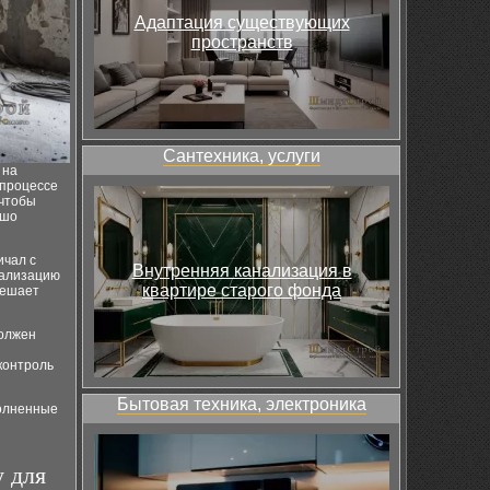
Адаптация существующих
пространств
Сантехника, услуги
 на
 процессе
 чтобы
ошо
ичал с
Внутренняя канализация в
еализацию
квартире старого фонда
решает
должен
контроль
Бытовая техника, электроника
полненные
 для