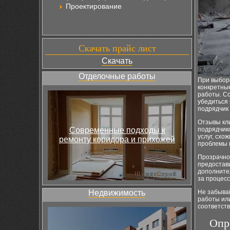
Проектирование
Скачать прайс лист
Скачать
Отделочные работы
При выбор
конкретные
работы. С
убедиться 
подрядчик
Отзывы кли
Современные подходы к
подрядчик
услуг, схо
ремонту коридора и прихожей
проблемы и
Прозрачнос
предостави
дополнител
за процесс
Недвижимость
Не забыва
работы или
соответств
Опр