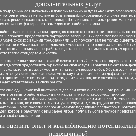
дополнительных услуг
е подрядчика для выполнения дополнительных услуг важно четко сформулир
, которые помогут не только выбрать квалифицированного исполнителя, но 
вать риски, связанные с качеством работы и выполнением сроков. Начните 
ия ключевых факторов, которые для вас наиболее важны.
работ
– один из главных критериев, на основе которого стоит оценивать пот
ов. Попросите предоставить портфолио завершенных проектов или примеры
 услуг, схожих с вашими требованиями. Это поможет вам не только оценить 
аботы, но и убедиться, что подрядчик имеет опыт в решении задач, подобных
те отзывы о проделанных работах и детально ознакомьтесь с каждым проект
ответствие стандартам качества.
а выполненные работы – важный аспект, который не стоит игнорировать. Н
всегда готов предоставить гарантию на свои услуги. Гарантия может варьиров
 нескольких лет, в зависимости от типа выполняемых работ. Убедитесь, что 
исал все условия, включая возможные случаи возникновения дефектов и спос
. Гарантия – это не только подтверждение качества, но и уверенность в том, 
будет ответственен за свою работу.
это еще один ключевой инструмент для принятия обоснованного решения. Н
нные отзывы о работе подрядчика на различных платформах, таких как
рованные сайты, форумы, социальные сети и другие источники. Важно не то
ные отклики, но и внимательно изучать случаи, где подрядчик не смог оправ
аказчика. Также полезно попросить самого подрядчика предоставить контак
ей, которые работали с ним ранее, чтобы получить более полное представл
и и профессионализме.
ак оценить опыт и квалификацию потенциаль
подрядчиков?