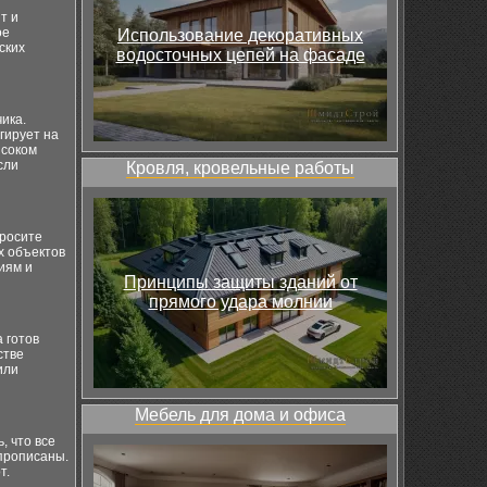
т и
ое
Использование декоративных
ских
водосточных цепей на фасаде
ика.
гирует на
ысоком
сли
Кровля, кровельные работы
росите
х объектов
иям и
Принципы защиты зданий от
прямого удара молнии
 готов
стве
или
Мебель для дома и офиса
, что все
 прописаны.
т.