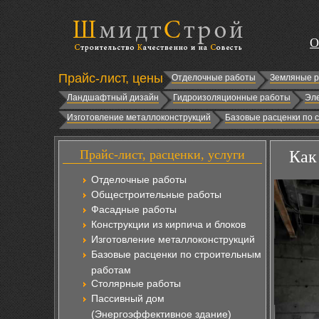
О
Прайс-лист, цены
Отделочные работы
Земляные 
Ландшафтный дизайн
Гидроизоляционные работы
Эл
Изготовление металлоконструкций
Базовые расценки по 
Прайс-лист, расценки, услуги
Как
Отделочные работы
Общестроительные работы
Фасадные работы
Конструкции из кирпича и блоков
Изготовление металлоконструкций
Базовые расценки по строительным
работам
Столярные работы
Пассивный дом
(Энергоэффективное здание)