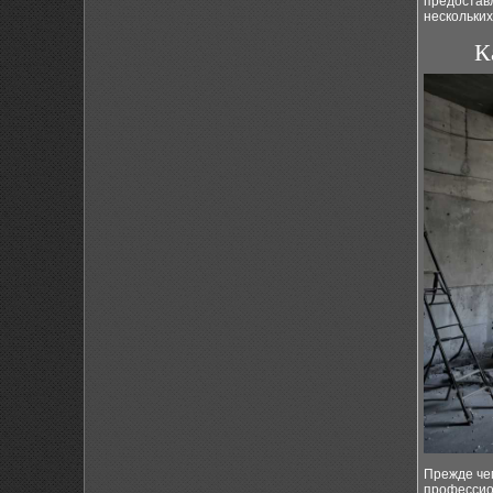
предоставл
нескольких
К
Прежде чем
профессио