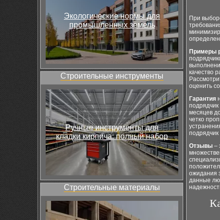
Экологические нормы для
При выбор
промышленных земель
требования
минимизиро
определен
Примеры 
подрядчик
выполнения
качество р
Строительные инструменты
Рассмотри
оценить со
Гарантия
н
подрядчик 
месяцев до
четко проп
устранения
Ручные инструменты для
подрядчик 
кладки кирпича: полный набор
Отзывы
– 
множестве
специализи
положитель
ожидания з
данные люд
Строительные материалы
надежност
К