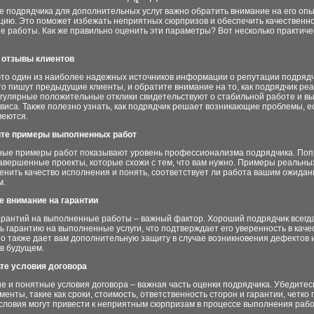
 подрядчика для дополнительных услуг важно обратить внимание на его опы
цию. Это поможет избежать неприятных сюрпризов и обеспечить качественн
 работы. Как же правильно оценить эти параметры? Вот несколько практиче
е отзывы клиентов
это один из наиболее надежных источников информации о репутации подрядч
то пишут предыдущие клиенты, и обратите внимание на то, как подрядчик реа
егулярные положительные отклики свидетельствуют о стабильной работе и в
виса. Также полезно узнать, как подрядчик решает возникающие проблемы, е
меются.
ите примеры выполненных работ
ные примеры работ показывают уровень профессионализма подрядчика. Поп
авершенные проекты, которые схожи с тем, что вам нужно. Примеры реальны
енить качество исполнения и понять, соответствует ли работа вашим ожидан
м.
те внимание на гарантии
арантий на выполненные работы – важный фактор. Хороший подрядчик всегда
 гарантию на выполненные услуги, что подтверждает его уверенность в каче
о также дает вам дополнительную защиту в случае возникновения дефектов 
в будущем.
ьте условия договора
 и понятные условия договора – важная часть оценки подрядчика. Убедитесь
енты, такие как сроки, стоимость, ответственность сторон и гарантии, четко
словия могут привести к неприятным сюрпризам в процессе выполнения рабо