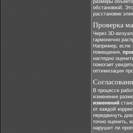
размеры объекто
обстановкой. Эт
расстановке элем
Проверка ма
Через 3D-визуал
гармонично расп
Например, если 
помещения,
про
наглядно оценит
помогает увидет
оптимизации про
Согласовани
В процессе рабо
изменение разм
изменений
стано
от каждой корре
передвинуть див
точно оценить, к
нарушит ли проп