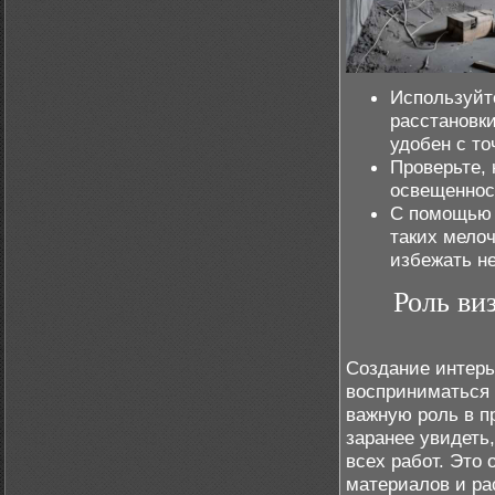
Используйт
расстановки
удобен с то
Проверьте,
освещеннос
С помощью 
таких мелоч
избежать н
Роль ви
Создание интерье
восприниматься 
важную роль в п
заранее увидеть
всех работ. Это
материалов и ра