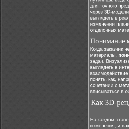
для точного пре
через 3D-модели 
выглядеть в реа
изменении плани
отделочных мате
Понимание м
Когда заказчик н
материалы,
пон
задач. Визуализа
выглядеть в инте
взаимодействие 
понять, как, нап
сочетании с мет
вписываться в 
Как 3D-рен
На каждом этапе
изменения, и ва