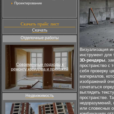
Проектирование
Скачать прайс лист
Скачать
Отделочные работы
Визуализация ин
инструмент для 
3D-рендеры
, з
Современные подходы к
пространство с 
ремонту коридора и прихожей
себя проверку цв
материалов, кот
изображений оче
сочетаться опред
выглядеть текст
Недвижимость
пространстве. Т
недоразумений, 
или словесных о
комбинациях отт