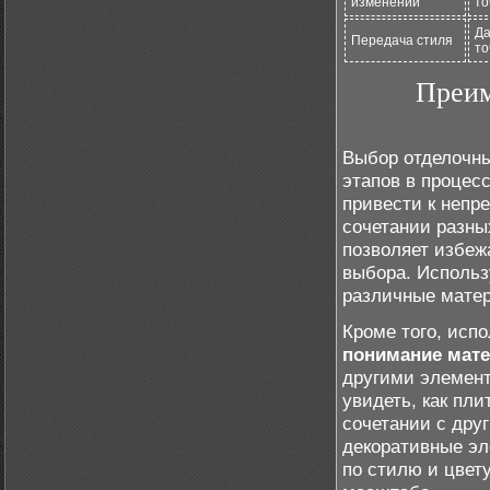
изменений
то
Да
Передача стиля
то
Преим
Выбор отделочны
этапов в процес
привести к непр
сочетании разны
позволяет избеж
выбора. Использ
различные матер
Кроме того, исп
понимание мат
другими элемент
увидеть, как пли
сочетании с дру
декоративные эл
по стилю и цвет