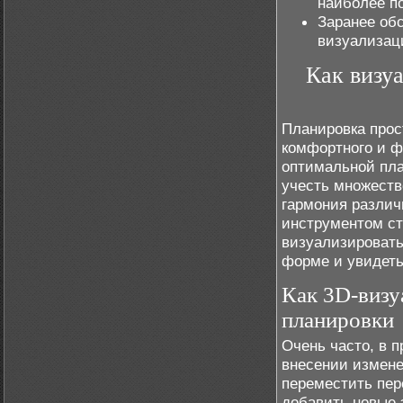
наиболее п
Заранее обс
визуализац
Как визу
Планировка прос
комфортного и ф
оптимальной пла
учесть множеств
гармония различ
инструментом с
визуализировать
форме и увидеть,
Как 3D-визу
планировки
Очень часто, в 
внесении измене
переместить пер
добавить новые 