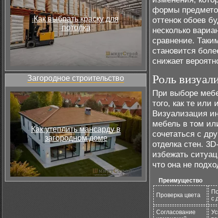
формы предметов
Как выбрать краску для
оттенок обоев б
потолка
несколько вариа
сравнение. Таки
становится боле
снижает вероятн
Роль визуал
Загородное строительство
При выборе мебе
того, как те или
Визуализация ин
мебель в том ил
Как утеплить мансарду в
сочетаться с др
загородном доме
отделка стен. 3D
избежать ситуац
что она не подх
Преимущество
По
Проверка цвета
с 
Согласование
Ус