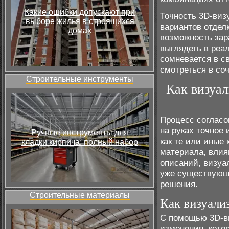
Какие ошибки допускают при
Точность 3D-виз
выборе жилья в строящихся
вариантов отдел
домах
возможность зар
выглядеть в реал
сомневается в св
смотреться в со
Строительные инструменты
Как визуал
Процесс согласо
на руках точное 
Ручные инструменты для
как те или иные
кладки кирпича: полный набор
материала, влия
описаний, визуа
уже существующе
решения.
Строительные материалы
Как визуали
С помощью 3D-в
изменения, котор