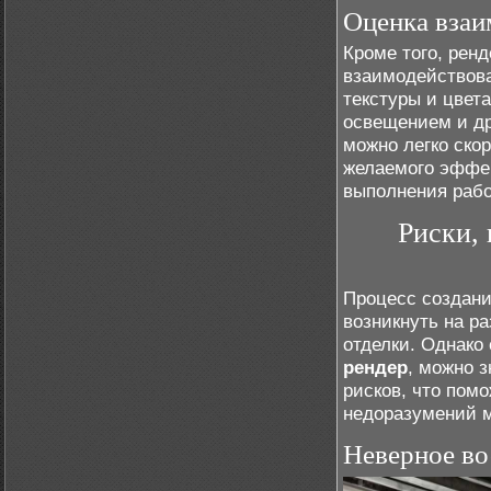
Оценка взаи
Кроме того, ренд
взаимодействова
текстуры и цвет
освещением и д
можно легко ско
желаемого эффек
выполнения рабо
Риски, 
Процесс создани
возникнуть на р
отделки. Однак
рендер
, можно 
рисков, что помо
недоразумений м
Неверное во