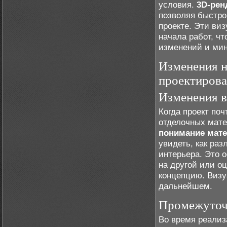
условия.
3D-ре
позволяя быстро
проекте. Эти ви
начала работ, ч
изменений и мин
Изменения н
проектиров
Изменения в
Когда проект поч
отделочных мате
понимание мат
увидеть, как раз
интерьера. Это 
на другой или о
концепцию. Визу
дальнейшем.
Промежуточн
Во время реализ