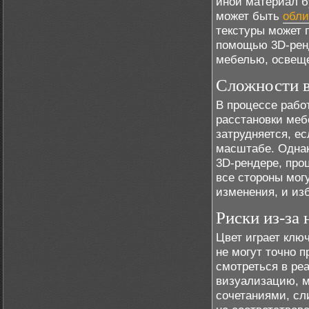
иной материал б
может быть
обли
текстуры может 
помощью 3D-ренде
мебелью, освещ
Сложности в
В процессе рабо
расстановки меб
затрудняется, е
масштабе. Однак
3D-рендере, про
все стороны мог
изменения, и из
Риски из-за 
Цвет играет клю
не могут точно 
смотреться в ре
визуализацию, 
сочетаниями, сл