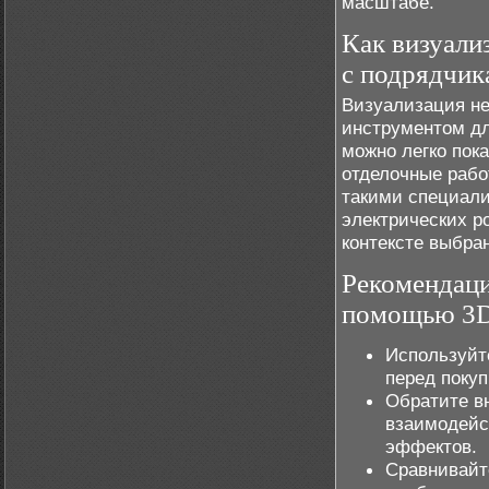
масштабе.
Как визуали
с подрядчик
Визуализация не
инструментом дл
можно легко пок
отделочные рабо
такими специали
электрических р
контексте выбра
Рекомендаци
помощью 3D
Используйте
перед покуп
Обратите в
взаимодейс
эффектов.
Сравнивайт