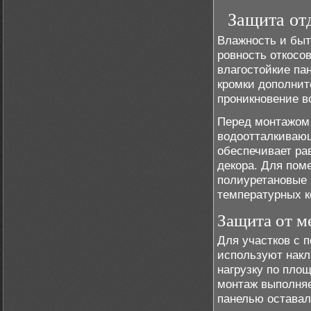
Защита от
Влажность и быт
ровность откосо
влагостойкие па
кромки дополни
проникновение в
Перед монтажом 
водоотталкивающ
обеспечивает ра
декора. Для по
полиуретановые 
температурных к
Защита от м
Для участков с 
используют накл
нагрузку по пло
монтаж выполняе
панелью оставал