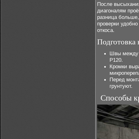
После высыхания
диагоналям проё
разница больше,
проверки удобно
откоса.
Подготовка 
Швы между 
Р120.
Кромки выр
микропереп
Перед монт
грунтуют.
Способы к