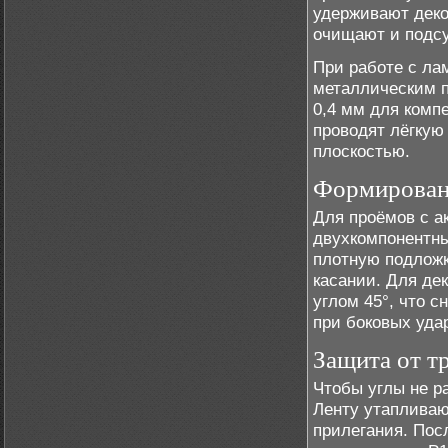
удерживают деко
очищают и подсу
При работе с ла
металлическим п
0,4 мм для комп
проводят лёгкую
плоскостью.
Формирован
Для проёмов с 
двухкомпонентны
плотную подложк
касании. Для де
углом 45°, что с
при боковых уда
Защита от т
Чтобы углы не р
Ленту утапливаю
прилегания. По