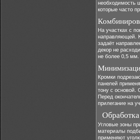
необходимость ш
которые часто п
Комбиниров
На участках с п
направляющей. К
задаёт направле
декор не расход
не более 0,5 мм.
Минимизаци
Кромки подрезаю
панелей применя
тону с основой.
Перед окончател
прилегание на уч
Обработка
Угловые зоны пр
материалы подби
применяют уголк