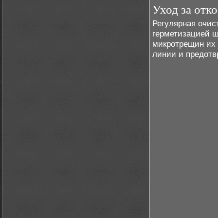
Уход за отк
Регулярная очист
герметизацией ш
микротрещин их 
линии и предот