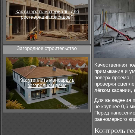
Как выбрать материалы для
реставрации фасадов?
Загородное строительство
Качественная по
примыкания и ум
поверх проёма. 
Как утеплить мансарду в
проверяя сцепле
загородном доме
лёгком касании,
Для выведения п
не крупнее 0,6 м
Перед нанесение
равномерного вп
Контроль ге