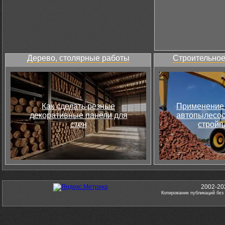
Дерево, столярные работы
Строительное
Как сделать резные
Применение 
декоративные панели для
автопылесос
стен
стройп
2002-20
Копирование публикаций без 