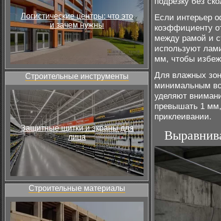
подрезку без ско
Логистические центры: что это
Если интерьер о
и зачем нужны
коэффициенту от
между рамой и с
используют лами
мм, чтобы избеж
Для влажных зон
Строительные инструменты
минимальным вод
уделяют внимани
превышать 1 мм,
приклеивании.
Защитные щитки и экраны для
Выравнива
лица
Строительные материалы