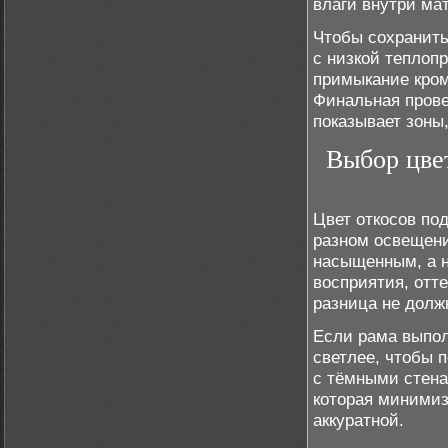
влаги внутри ма
Чтобы сохранить
с низкой теплоп
примыкание кромо
Финальная прове
показывает зоны
Выбор цве
Цвет откосов по
разном освещени
насыщенным, а н
восприятия, отт
разница не долж
Если рама выпол
светлее, чтобы 
с тёмными стена
которая минимиз
аккуратной.