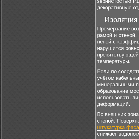
зернистостью Р1
декоративную от
Изоляция 
Промерзание воз
рамой и стеной.
пеной с коэффи
нарушится ровно
препятствующей 
температуры.
Если по соседс
учётом кабельны
минеральными п
образование мос
использовать ли
деформаций.
Во внешних зона
стеной. Поверхн
штукатурка фас
снижает водопог