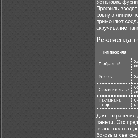
Установка фурни
Профиль вводят 
ровную линию по
применяют соед
скручивание пан
Рекомендац
Тип профиля
За
П-образный
п
Угловой
З
Об
Соединительный
дв
Накладка на
С
зазор
к
Для сохранения 
панели. Это пре
целостность отд
боковым светом.