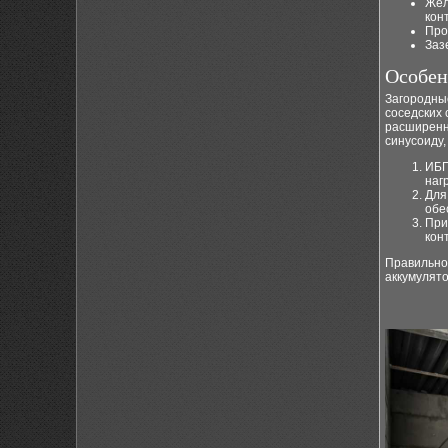
Жел
кон
Про
Заз
Особен
Загородны
соседских
расширенн
синусоиду,
ИБП
наг
Для
обе
При
кон
Правильно
аккумулят