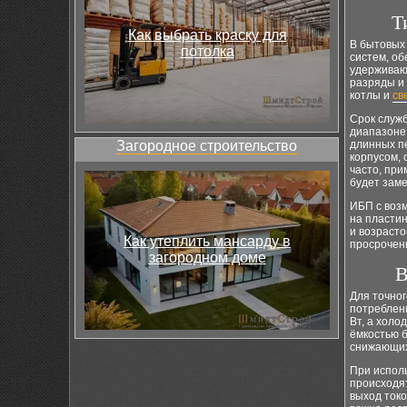
Т
Как выбрать краску для
В бытовых
потолка
систем, об
удерживаю
разряды и 
котлы и
св
Срок служб
диапазоне 
Загородное строительство
длинных п
корпусом, 
часто, пр
будет заме
ИБП с возм
на пласти
и возрасто
Как утеплить мансарду в
просроченн
загородном доме
В
Для точно
потреблени
Вт, а холо
ёмкостью б
снижающих
При испол
происходят
выход ток