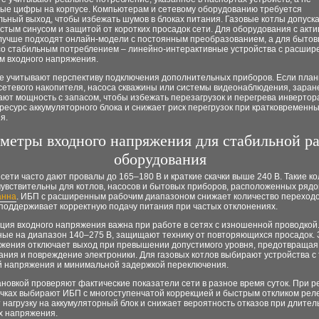
ые цифры на корпусе. Компьютерам и сетевому оборудованию требуется
ьный выход, чтобы избежать шумов в блоках питания. Газовые котлы допуск
истым синусом и защитой от коротких просадок сети. Для оборудования с акт
 лучше подходят онлайн-модели с постоянным преобразованием, а для быто
со стабильным потреблением – линейно-интерактивные устройства с расши
м входного напряжения.
е учитывают перспективу подключения дополнительных приборов. Если план
сетевого накопителя, насоса скважины или системы видеонаблюдения, заран
ют мощность с запасом, чтобы избежать перезагрузок и перегрева инвертор
есурс аккумуляторного блока и снижает риск перегрузок при кратковременн
я.
метры входного напряжения для стабильной р
оборудования
ети часто дают провалы до 165–180 В и краткие скачки выше 240 В. Такие к
увствительны для котлов, насосов и бытовых приборов, расположенных рядо
анна
. ИБП с расширенным рабочим диапазоном снижает количество переходо
поддерживает корректную подачу питания при частых отклонениях.
ция входного напряжения важна при работе в сетях с изношенной проводкой
ные на диапазон 140–275 В, защищают технику от повторяющихся просадок. 
жения отключает выход при превышении допустимого уровня, предотвращая
ания и повреждение электроники. Для газовых котлов выбирают устройства с
й напряжения и минимальной задержкой переключения.
новкой проверяют фактические показатели сети в разное время суток. При р
ачках выбирают ИБП с многоступенчатой коррекцией и быстрым откликом реле
нагрузку на аккумуляторный блок и снижает вероятность отказов при длите
х напряжения.