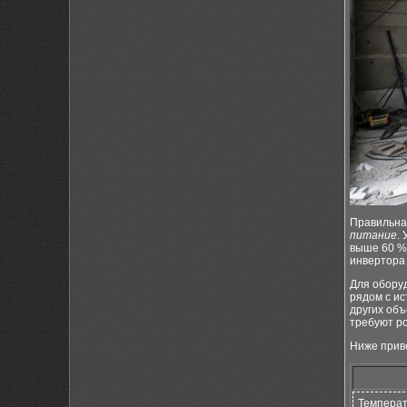
Правильна
питание
.
выше 60 %
инвертора 
Для обору
рядом с и
других объ
требуют ро
Ниже прив
Температ