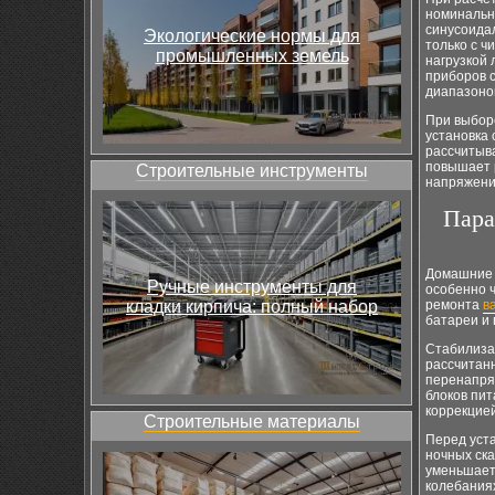
номинальн
синусоидал
Экологические нормы для
только с ч
промышленных земель
нагрузкой
приборов 
диапазоно
При выбор
установка 
рассчитыва
повышает р
Строительные инструменты
напряжени
Пара
Домашние с
Ручные инструменты для
особенно ч
кладки кирпича: полный набор
ремонта
в
батареи и 
Стабилиза
рассчитан
перенапря
блоков пит
коррекцие
Строительные материалы
Перед уста
ночных ск
уменьшает 
колебания