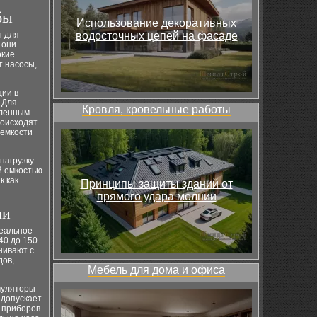
бы
Использование декоративных
т для
водосточных цепей на фасаде
 они
окие
т насосы,
ции в
 Для
Кровля, кровельные работы
иленным
роисходят
 емкости
нагрузку
й емкостью
к как
Принципы защиты зданий от
прямого удара молнии
чи
реальное
40 до 150
нивают с
дов,
Мебель для дома и офиса
муляторы
 допускает
х приборов