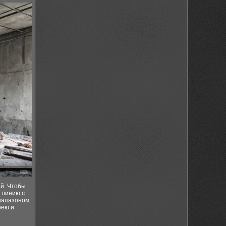
ий. Чтобы
 линию с
диапазоном
рею и