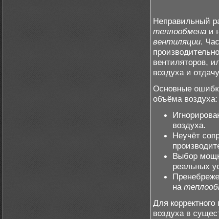
Неправильный ра
теплообмена
и 
вентиляции
. Ча
производительно
вентиляторов, и
воздуха и отдачу
Основные ошибк
объёма воздуха:
Игнорирова
воздуха.
Неучёт соп
производит
Выбор мощн
реальных у
Пренебреже
на
теплооб
Для корректного
воздуха в сущес