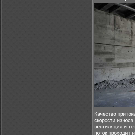
Качество приток
скорости износа
вентиляция и те
поток проходит н