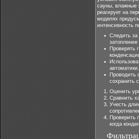
сауны, влажные 
реагирует на пе
моделях предус
интенсивность п
Следить за
затопление
Проверять 
конденсаци
Использова
автоматики
Проводить о
сохранить 
Оценить ур
Сравнить х
Учесть дли
сопротивле
Проверить 
когда конде
Фильтрац