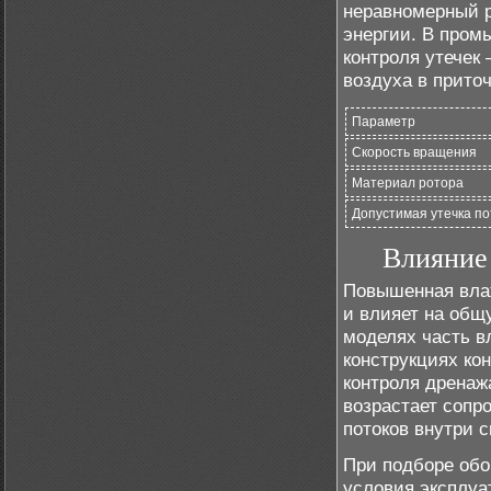
неравномерный р
энергии. В пром
контроля утечек
воздуха в прито
Параметр
Скорость вращения
Материал ротора
Допустимая утечка по
Влияние
Повышенная влаж
и влияет на об
моделях часть в
конструкциях кон
контроля дренаж
возрастает сопр
потоков внутри
При подборе обо
условия эксплуа