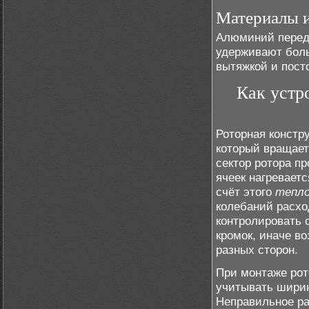
Материалы и
Алюминий перед
удерживают боль
вытяжкой и пост
Как устр
Роторная констр
который вращает
сектор ротора п
ячеек нагреваетс
счёт этого
тепл
колебаний расхо
контролировать 
кромок, иначе в
разных сторон.
При монтаже ро
учитывать ширин
Неправильное ра