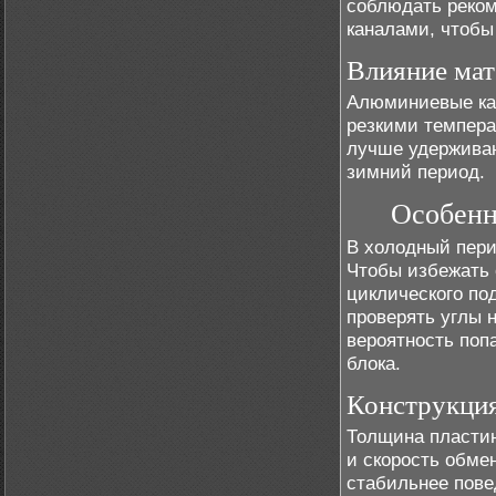
соблюдать реко
каналами, чтобы
Влияние мат
Алюминиевые кан
резкими темпера
лучше удержива
зимний период.
Особенн
В холодный пери
Чтобы избежать 
циклического по
проверять углы 
вероятность поп
блока.
Конструкция
Толщина пластин
и скорость обме
стабильнее пове