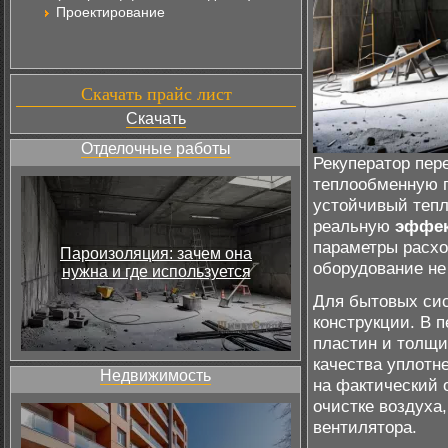
Проектирование
Скачать прайс лист
Скачать
Отделочные работы
Рекуператор пере
теплообменную п
устойчивый тепл
реальную
эффек
параметры расхо
Пароизоляция: зачем она
оборудование не
нужна и где используется
Для бытовых си
конструкции. В 
пластин и толщи
качества уплотн
Недвижимость
на фактический 
очистке воздуха
вентилятора.