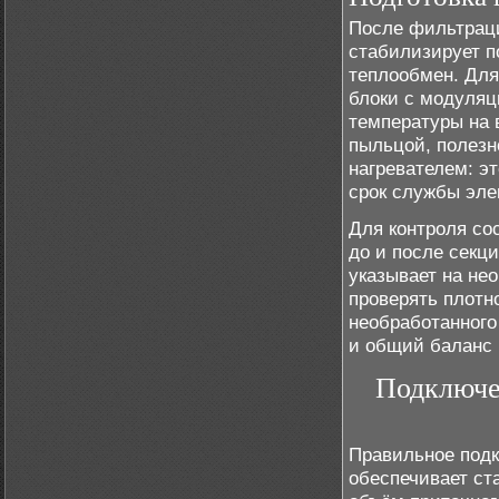
После фильтраци
стабилизирует п
теплообмен. Дл
блоки с модуля
температуры на 
пыльцой, полезн
нагревателем: э
срок службы эле
Для контроля со
до и после секц
указывает на не
проверять плотн
необработанного
и общий баланс 
Подключе
Правильное подк
обеспечивает с