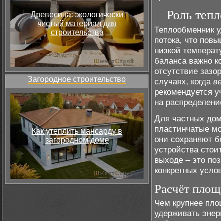
Роль теп
Древесина: экологически
чистый материал для
Теплообменник у
строительства
потока, что пов
низкой температ
баланса важно к
отсутствие зазор
Загородное строительство
случаях, когда
в
рекомендуется у
на распределени
Для частных дом
пластинчатые мо
Как утеплить мансарду в
они сохраняют б
загородном доме
устройства стои
выходе – это по
конкретных усло
Расчёт площ
Чем крупнее пло
удерживать энер