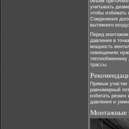
объём приточног
учитывать диаме
чтобы избежать 
Соединения дол
вытяжного возду
Перед монтажом 
давления в точк
мощность вентил
помещениях нужн
теплообменнику 
трассы.
Рекомендаци
Прямые участки 
равномерный пот
избегать резких
давления и уме
Монтажные э