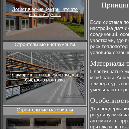
Принцип
Логистические центры: что это
и зачем нужны
Если система по
настройка датчи
соединений, осо
участками, где 
Строительные инструменты
риск теплопотер
условиях сезонн
Материалы 
Пластинчатые м
Саморезы с наконечником для
мембраны. Алюми
быстрого монтажа
температур, а п
уменьшают пере
Особенности
Для поддержания
Строительные материалы
регулируемой ча
автоматика корр
притока и вытяж