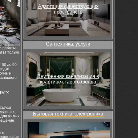
Адаптация существующих
пространств
Сантехника, услуги
р работы
тат только
 60 до 90
редко
точные
Внутренняя канализация в
окального
квартире старого фонда
ных
оздуха
ивление
Бытовая техника, электроника
. Для жилых
омещение
н с
 канальные