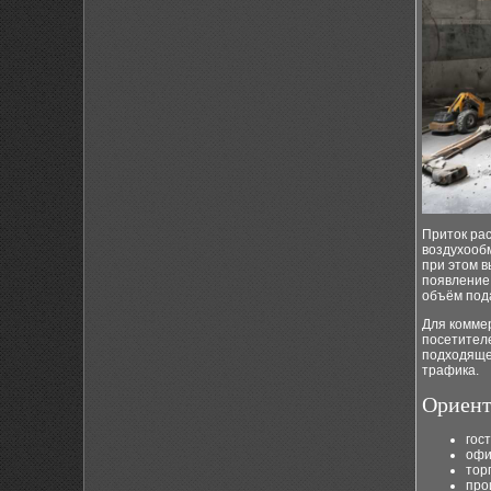
Приток ра
воздухообм
при этом в
появление
объём под
Для комме
посетителе
подходяще
трафика.
Ориент
гост
офи
тор
про