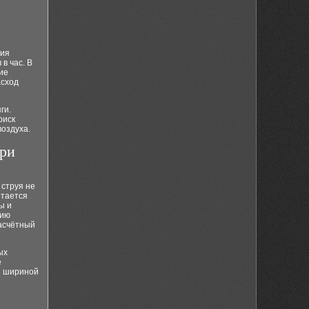
ния
в час. В
ие
асход
ги.
риск
оздуха.
при
 струя не
итается
ы и
рию
асчётный
ых
е
й шириной