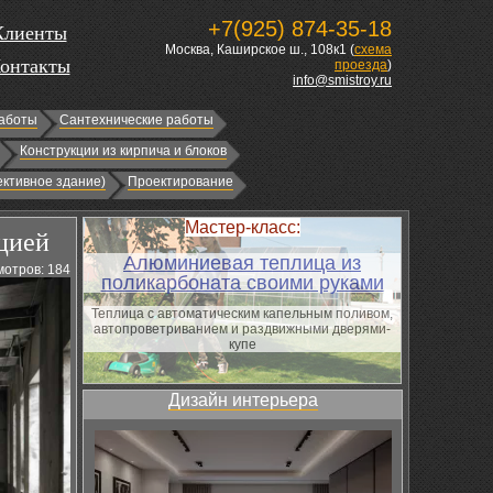
+7(925) 874-35-18
Клиенты
Москва, Каширское ш., 108к1 (
схема
онтакты
проезда
)
info@smistroy.ru
аботы
Сантехнические работы
Конструкции из кирпича и блоков
ктивное здание)
Проектирование
Мастер-класс:
цией
Алюминиевая теплица из
отров: 184
поликарбоната своими руками
Теплица с автоматическим капельным поливом,
автопроветриванием и раздвижными дверями-
купе
Дизайн интерьера