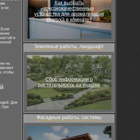
Как выбрать
аже
 и не
высококачественные
устройства для ароматизации
воздуха в комнате?
 Если
жение
застой и
зонной
Земляные работы, ландшафт
ие на
зволяет
в, чтобы
Сбор информации о
растительности на участке
ой
юдей. Для
. При
Фасадные работы, системы