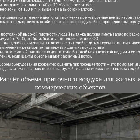
итории и учебные классы: от 70 до 100 м³/ч на занимающего место;
ы ожидания и холлы: от 40 до 70 м³/ч на посетителя;
нес-зоны: от 100 м³/ч и выше из-за высокой нагрузки.
зка меняется в течение дня, стоит применять регулируемые вентиляторы: та
зволяет поддерживать стабильное качество воздуха без перепадов температ
 постоянной высокой плотности людей вытяжка должна иметь запас по расхо
имум 15–25 %, чтобы избежать накопления влаги и CO₂.
 помещений со сменным потоком посетителей подходят схемы с автоматиче
еключением режимов по таймеру или датчику присутствия.
омнатах с малой плотностью достаточно базовой механической подачи и есте
ления, если шахты обеспечивают расчётный поток.
бором оборудования корректно оценить пик посещаемости – это помогает из
когда система не справляется с нагрузкой в часы максимального потока людей
Расчёт объёма приточного воздуха для жилых 
коммерческих объектов