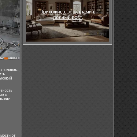
Прихожие с зеркалами в
полный рост
а человека,
ить
высокий
отность
ие с
льного
имости от