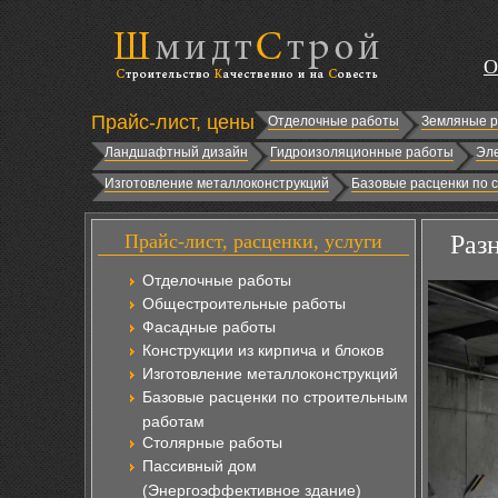
О
Прайс-лист, цены
Отделочные работы
Земляные 
Ландшафтный дизайн
Гидроизоляционные работы
Эл
Изготовление металлоконструкций
Базовые расценки по 
Прайс-лист, расценки, услуги
Раз
Отделочные работы
Общестроительные работы
Фасадные работы
Конструкции из кирпича и блоков
Изготовление металлоконструкций
Базовые расценки по строительным
работам
Столярные работы
Пассивный дом
(Энергоэффективное здание)