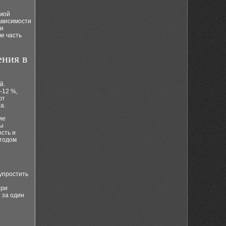
емой
ависимости
 и
е часть
ения в
й.
–12 %,
ют
а.
ие
ты
сть и
етодом
упростить
При
 за один