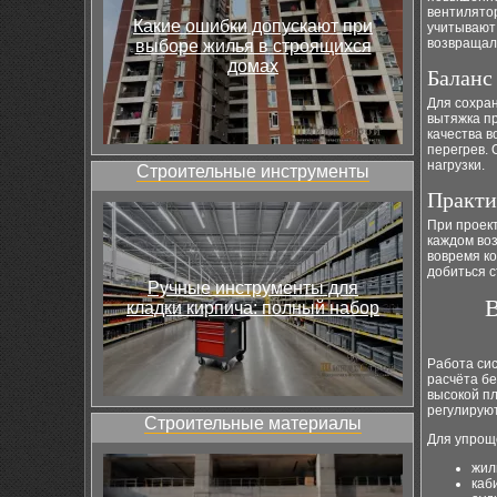
вентилято
Какие ошибки допускают при
учитывают 
возвращал
выборе жилья в строящихся
домах
Баланс
Для сохран
вытяжка п
качества в
перегрев. 
нагрузки.
Строительные инструменты
Практи
При проек
каждом во
вовремя ко
добиться 
Ручные инструменты для
В
кладки кирпича: полный набор
Работа сис
расчёта бе
высокой пл
регулирую
Строительные материалы
Для упрощ
жил
каб