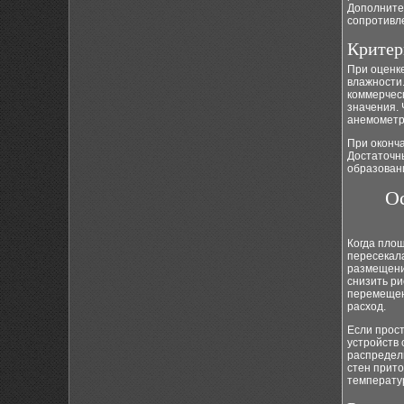
Дополнител
сопротивл
Критер
При оценк
влажности.
коммерчес
значения. 
анемометр
При оконч
Достаточны
образован
О
Когда площ
пересекала
размещение
снизить ри
перемещен
расход.
Если прост
устройств
распредел
стен прито
температу