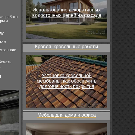
Использование декоративных
водосточных цепей на фасаде
кая работа
уры и
ду
ским
Кровля, кровельные работы
ственного
бежать
.
и
Установка кровельной
мембраны: как обеспечить
долговечность покрытия
Мебель для дома и офиса