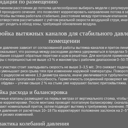
ндации по размещению
иченном расстоянии до потолка целесообразно выбирать модели с регулиру
 проходного сечения: это позволяет корректировать направление потока в з
. Чтобы вытяжка работала стабильно, расстояние между приточным клапаном
тверстием рассчитывают с учётом реальной скорости воздушной струи, инач
ет уходить в обход зоны, требующей обновления воздуха.
ойка вытяжных каналов для стабильного давл
помещении
 давление зависит от согласованной работы вытяжка-каналов и приток-лини
оказывает, что разница между расходами должна удерживаться в пределах 5
ебания создают обратные перетоки и шум в решётках. Для контроля применя
ры с погрешностью не выше ±3 % и манометры с рабочим диапазоном 0–50 П
 участках стоит закладывать скорость не выше 3–3,5 м/с. Это снижает паден
и уменьшает риск срыва тяги при изменении наружной температуры. Поворо
с радиусом не менее 1,5 диаметра канала, иначе увеличивается турбулентно
ктическая пропускная способность. Герметичность соединений проверяют м
 обдува» – утечки свыше 2 % на стыке уже нарушают баланс приток/вытяжка.
йка расхода и балансировка
чные клапаны размещают на первых метрах от вертикального стояка, чтобы 
е корректировки. После монтажа проводят поэтапную балансировку: сначала
вают номинальный приток, затем подводят вытяжку к требуемому значению. 
 давления от расчетных 10–18 Па корректируют положение заслонок на 2–5°
ая резких изменений.
актика колебаний давления