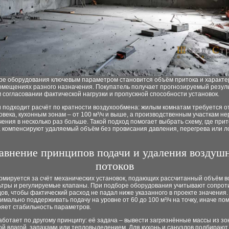
ре оборудования ключевым параметром становится объём притока и характе
омещениях разного назначения. Покупатель получает прогнозируемый резуль
 согласовании фактической нагрузки и пропускной способности установок.
 подходит расчёт по кратности воздухообмена: жилым комнатам требуется от
ловека, кухонным зонам – от 100 м³/ч и выше, а производственным участкам не
ения в несколько раз больше. Такой подход помогает выбрать схему, где при
а компенсируют удаляемый объём без провисания давления, перегрева или л
авнение принципов подачи и удаления воздуш
потоков
рмируется за счёт механических установок, подающих рассчитанный объём в
ьтры и регулируемые клапаны. При подборе оборудования учитывают сопрот
ов, чтобы фактический расход не падал ниже указанного в проекте значения
имально поддерживать подачу на уровне от 60 до 100 м³/ч на точку, иначе п
ряет стабильность параметров.
ботает по другому принципу: её задача – вывести загрязнённые массы из зо
й влагой, запахами или тепловыделением. Для кухонь и санузлов подбирают