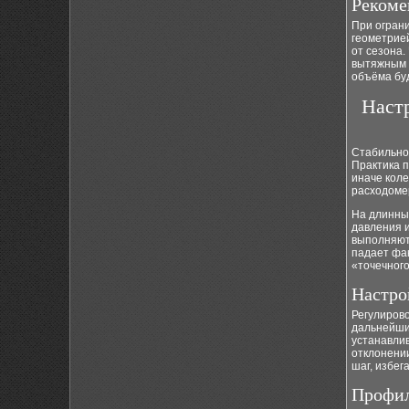
Рекоме
При огран
геометрией
от сезона
вытяжным о
объёма буд
Настр
Стабильное
Практика п
иначе кол
расходоме
На длинных
давления 
выполняют 
падает фа
«точечного
Настро
Регулирово
дальнейши
устанавли
отклонении
шаг, избег
Профил