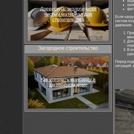
ауд
зал
Древесина: экологически
фит
чистый материал для
Если нагру
строительства
систем по
давления.
При
мин
Для
пер
Загородное строительство
В к
уда
Перед под
ситуаций, 
Как утеплить мансарду в
загородном доме