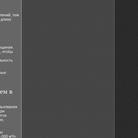
лений, тем
 длину
ещения.
, чтобы
льность
зные
ем в
льзования
при
иток
ие,
ты
300 м³/ч.