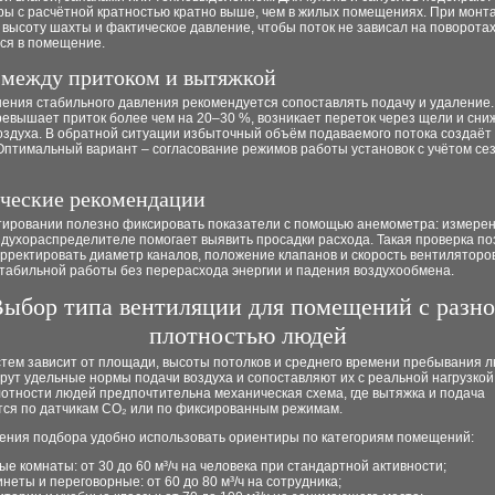
ры с расчётной кратностью кратно выше, чем в жилых помещениях. При монт
высоту шахты и фактическое давление, чтобы поток не зависал на поворотах
ся в помещение.
 между притоком и вытяжкой
ения стабильного давления рекомендуется сопоставлять подачу и удаление.
ревышает приток более чем на 20–30 %, возникает переток через щели и сни
оздуха. В обратной ситуации избыточный объём подаваемого потока создаёт 
Оптимальный вариант – согласование режимов работы установок с учётом се
ческие рекомендации
тировании полезно фиксировать показатели с помощью анемометра: измерен
здухораспределителе помогает выявить просадки расхода. Такая проверка по
рректировать диаметр каналов, положение клапанов и скорость вентиляторо
стабильной работы без перерасхода энергии и падения воздухообмена.
ыбор типа вентиляции для помещений с разн
плотностью людей
тем зависит от площади, высоты потолков и среднего времени пребывания л
рут удельные нормы подачи воздуха и сопоставляют их с реальной нагрузкой
отности людей предпочтительна механическая схема, где вытяжка и подача
тся по датчикам CO₂ или по фиксированным режимам.
ения подбора удобно использовать ориентиры по категориям помещений:
ые комнаты: от 30 до 60 м³/ч на человека при стандартной активности;
инеты и переговорные: от 60 до 80 м³/ч на сотрудника;