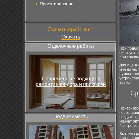
Проектирование
Скачать прайс лист
Скачать
Отделочные работы
При подбо
систем в п
при точном
Для оценки
м³/ч на че
нужны знач
Современные подходы к
устройств
застоя.
ремонту коридора и прихожей
Ср
Приток фо
через фил
Недвижимость
воздуховод
комнат опт
быстро те
Вытяжка ра
повышенно