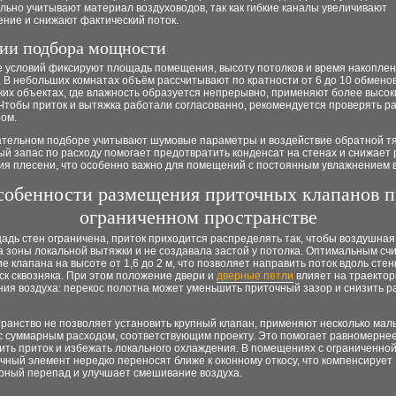
ьно учитывают материал воздуховодов, так как гибкие каналы увеличивают
ение и снижают фактический поток.
ии подбора мощности
е условий фиксируют площадь помещения, высоту потолков и время накопле
 В небольших комнатах объём рассчитывают по кратности от 6 до 10 обменов 
ких объектах, где влажность образуется непрерывно, применяют более высок
Чтобы приток и вытяжка работали согласованно, рекомендуется проверять р
ом.
ательном подборе учитывают шумовые параметры и воздействие обратной тя
й запас по расходу помогает предотвратить конденсат на стенах и снижает 
ия плесени, что особенно важно для помещений с постоянным увлажнением в
собенности размещения приточных клапанов 
ограниченном пространстве
адь стен ограничена, приток приходится распределять так, чтобы воздушная
 зоны локальной вытяжки и не создавала застой у потолка. Оптимальным сч
 клапана на высоте от 1,6 до 2 м, что позволяет направить поток вдоль стен
ск сквозняка. При этом положение двери и
дверные петли
влияет на траекто
ия воздуха: перекос полотна может уменьшить приточный зазор и снизить р
ранство не позволяет установить крупный клапан, применяют несколько мал
 с суммарным расходом, соответствующим проекту. Это помогает равномерне
ить приток и избежать локального охлаждения. В помещениях с ограниченно
чный элемент нередко переносят ближе к оконному откосу, что компенсирует
рный перепад и улучшает смешивание воздуха.