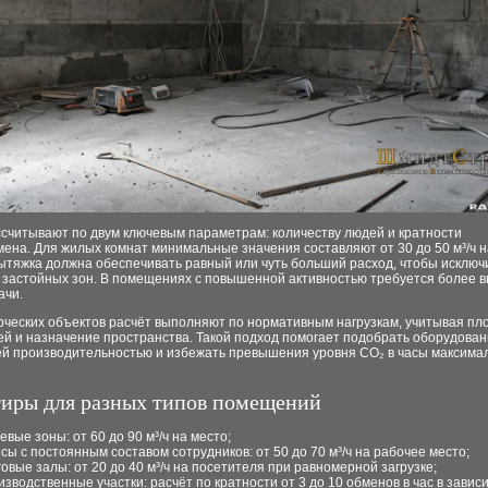
ссчитывают по двум ключевым параметрам: количеству людей и кратности
ена. Для жилых комнат минимальные значения составляют от 30 до 50 м³/ч н
ытяжка должна обеспечивать равный или чуть больший расход, чтобы исключ
 застойных зон. В помещениях с повышенной активностью требуется более 
ачи.
рческих объектов расчёт выполняют по нормативным нагрузкам, учитывая пл
й и назначение пространства. Такой подход помогает подобрать оборудован
й производительностью и избежать превышения уровня CO₂ в часы максима
иры для разных типов помещений
евые зоны: от 60 до 90 м³/ч на место;
сы с постоянным составом сотрудников: от 50 до 70 м³/ч на рабочее место;
говые залы: от 20 до 40 м³/ч на посетителя при равномерной загрузке;
изводственные участки: расчёт по кратности от 3 до 10 обменов в час в завис