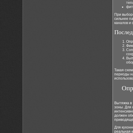
теп
фит
При выбор
сильнее па
каналов и
Послед
Опр
Фик
Соп
сох
Вып
обо
Такая схе
периоды н
использов
Опр
Вытяжка в
зоны. Для 
интенсивно
должен об
приводящее
Для кухонн
реальная к