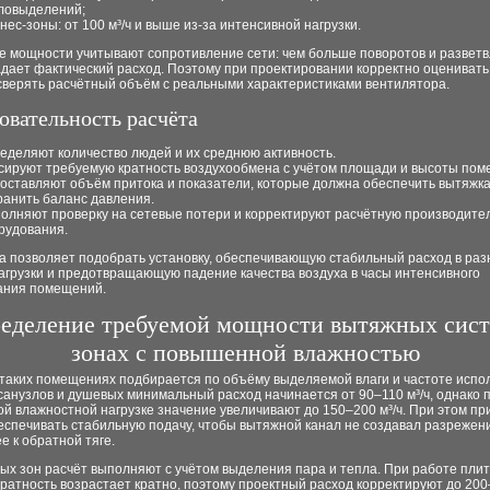
ловыделений;
нес-зоны: от 100 м³/ч и выше из-за интенсивной нагрузки.
е мощности учитывают сопротивление сети: чем больше поворотов и разветв
дает фактический расход. Поэтому при проектировании корректно оценивать
 сверять расчётный объём с реальными характеристиками вентилятора.
овательность расчёта
еделяют количество людей и их среднюю активность.
сируют требуемую кратность воздухообмена с учётом площади и высоты пом
оставляют объём притока и показатели, которые должна обеспечить вытяжка
ранить баланс давления.
олняют проверку на сетевые потери и корректируют расчётную производите
рудования.
ма позволяет подобрать установку, обеспечивающую стабильный расход в ра
агрузки и предотвращающую падение качества воздуха в часы интенсивного
ания помещений.
еделение требуемой мощности вытяжных сист
зонах с повышенной влажностью
 таких помещениях подбирается по объёму выделяемой влаги и частоте испо
санузлов и душевых минимальный расход начинается от 90–110 м³/ч, однако 
й влажностной нагрузке значение увеличивают до 150–200 м³/ч. При этом пр
еспечивать стабильную подачу, чтобы вытяжной канал не создавал разрежен
 к обратной тяге.
ых зон расчёт выполняют с учётом выделения пара и тепла. При работе пли
ратность возрастает кратно, поэтому проектный расход корректируют до 200–