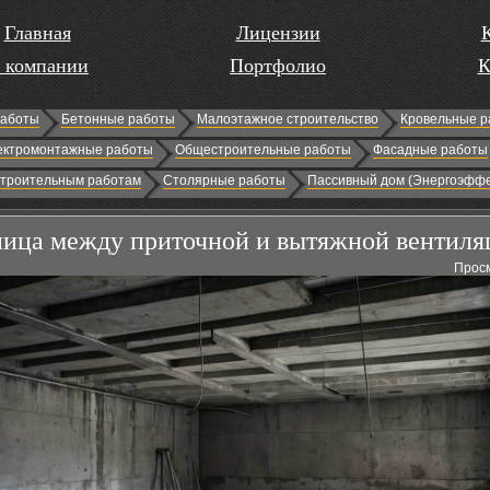
Главная
Лицензии
 компании
Портфолио
К
работы
Бетонные работы
Малоэтажное строительство
Кровельные р
ектромонтажные работы
Общестроительные работы
Фасадные работы
строительным работам
Столярные работы
Пассивный дом (Энергоэффе
ница между приточной и вытяжной вентиля
Просм