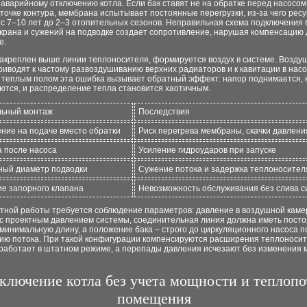
 аварийному отключению котла. Если бак ставят не на обратке перед насосом,
точке контура, мембрана испытывает постоянные перегрузки, из-за чего ресу
с 7–10 лет до 2–3 отопительных сезонов. Неправильная схема подключения 
 крана и сужений на подводке создает сопротивление, нарушая компенсацию
е.
 закреплен выше линии теплоносителя, формируется воздух в системе. Возд
иводят к частому развоздушиванию верхних радиаторов и к кавитации в насо
с теплым полом эта ошибка вызывает обратный эффект: напор поднимается, 
ются, и распределение тепла становится хаотичным.
льный монтаж
Последствия
ние на подаче вместо обратки
Риск перегрева мембраны, скачки давлени
а после насоса
Усиление гидроударов при запуске
ый диаметр подводки
Сужение потока и задержка теплоносител
ие запорного клапана
Невозможность обслуживания без слива 
ктной работы требуется соблюдение параметров: давление в воздушной кам
 с проектным давлением системы, соединительная линия должна иметь пост
минимальную длину, а положение бака – строго до циркуляционного насоса п
ию потока. При такой конфигурации компенсируются расширения теплоносит
работает в штатном режиме, а перепады давления исчезают без изменения
ключение котла без учета мощности и теплопо
помещения