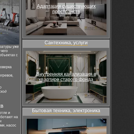
Адаптация существующих
пространств
Сантехника, услуги
ратуры уже
 чего
объектах с
роверка
Внутренняя канализация в
егревов,
квартире старого фонда
о
сход
в
Бытовая техника, электроника
отле и
аботают на
и
ми, насос