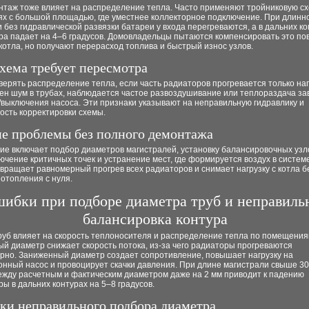
нтаж тоже влияет на распределение тепла. Часто применяют тройниковую сх
х с большой площадью, где уместнее коллекторное подключение. При длинн
 без гидравлической развязки батареи у входа перегреваются, а в дальних к
ра падает на 4–6 градусов. Домовладельцы пытаются компенсировать это п
отла, но получают перерасход топлива и быстрый износ узлов.
схема требует пересмотра
ерять распределение тепла, если часть радиаторов прогревается только на
ен шум в трубах, наблюдается частое развоздушивание или теплораздача за
выключения насоса. Эти признаки указывают на неправильную гидравлику и
ость корректировки схемы.
е проблемы без полного демонтажа
ие включает подбор диаметров магистралей, установку балансировочных узл
чение критичных точек и устранение мест, где формируется воздух в системе
вращает равномерный прогрев всех радиаторов и снимает нагрузку с котла б
отопления с нуля.
ибки при подборе диаметра труб и неправиль
балансировка контура
руб влияет на скорость теплоносителя и распределение тепла по помещения
й диаметр снижает скорость потока, из-за чего радиаторы прогреваются
рно. Заниженный диаметр создает сопротивление, повышает нагрузку на
онный насос и провоцирует скачки давления. При длине магистрали свыше 30
ежду расчетным и фактическим диаметром даже на 2 мм приводит к падению
ы в дальних контурах на 5–8 градусов.
ки неправильного подбора диаметра