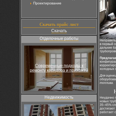
Проектирование
Скачать прайс лист
Скачать
Отделочные работы
Неправиль
в первый с
дальние ба
трубопров
Предлагае
конфигурац
Современные подходы к
корректиро
холодных 
ремонту коридора и прихожей
Для оценк
оборудова
топлива.
Недвижимость
Неудачно 
новых тру
35–45% сл
достигают 
работает с