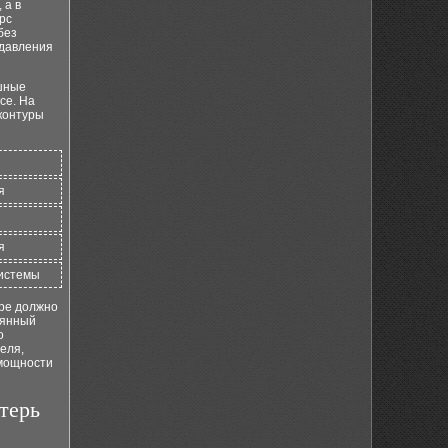
 а в
рс
без
 давления
ушные
се. На
контуры
я
я
системы
ере должно
оянный
о
еля,
 мощности
терь