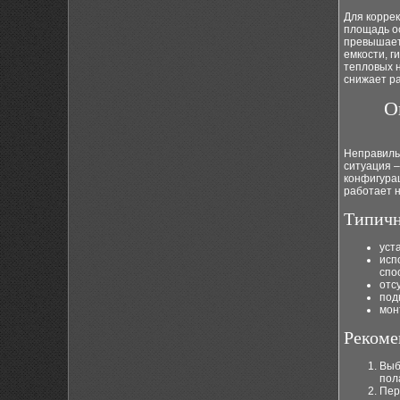
Для корре
площадь ос
превышает 
емкости, г
тепловых н
снижает р
О
Неправильн
ситуация –
конфигурац
работает н
Типичн
уст
исп
спо
отс
под
мон
Рекоме
Выб
пол
Пер