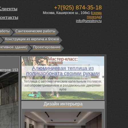
+7(925) 874-35-18
Клиенты
Москва, Каширское ш., 108к1 (
схема
онтакты
проезда
)
info@smistroy.ru
аботы
Сантехнические работы
Конструкции из кирпича и блоков
ктивное здание)
Проектирование
Мастер-класс:
Алюминиевая теплица из
отров: 153
поликарбоната своими руками
Теплица с автоматическим капельным поливом,
автопроветриванием и раздвижными дверями-
купе
Дизайн интерьера