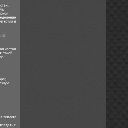
стен,
тла
ерной
ределение
и котла и
 и
ая частая
В такой
ос
оре;
ускную
ля теплого
впадать с