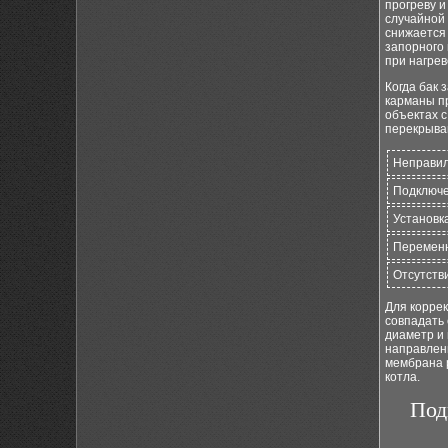
прогреву и
случайной 
снижается 
запорного
при нагрев
Когда бак
карманы пр
объектах 
перекрыва
Неправи
Подключе
Установк
Переменн
Отсутств
Для корре
совпадать
диаметр и 
направлен
мембрана 
котла.
Под