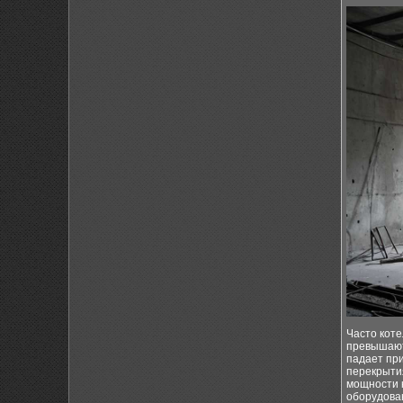
Часто коте
превышают
падает пр
перекрыти
мощности к
оборудова