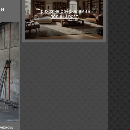
 и
Прихожие с зеркалами в
полный рост
омерному