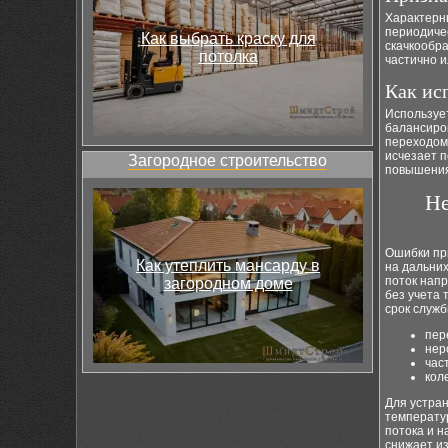
Характерн
периодиче
Как выбрать краску для
скачкообра
потолка
частично и
Как ис
Используе
балансиров
переходом
исчезает п
Загородное строительство
повышения
Не
Ошибки пр
Как утеплить мансарду в
на дальних
поток напр
загородном доме
без учета
срок служб
пер
нер
час
кол
Для устран
температу
потока и н
снижает из