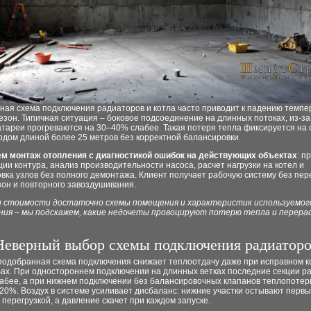
ная схема подключения радиаторов и котла часто приводит к падению темпе
езон. Типичная ситуация – боковое подсоединение на длинных потоках, из-за
тареи прогреваются на 30–40% слабее. Такая потеря тепла фиксируется на 
одом длиной более 25 метров без корректной балансировки.
м монтаж отопления с диагностикой ошибок на действующих объектах
: п
ии контура, анализ производительности насоса, расчет нагрузки на котел и
вка узлов без полного демонтажа. Клиент получает рабочую систему без пер
зон и повторного завоздушивания.
и стоимости достаточно схемы помещения и характеристик используемог
ния – мы подскажем, какие недочеты провоцируют потерю тепла и перера
Неверный выбор схемы подключения радиаторо
подобранная схема подключения снижает теплоотдачу даже при исправном к
бах. При одностороннем подключении на длинных ветках последние секции р
абее, а при нижнем подключении без балансировочных клапанов теплопотер
20%. Воздух в системе усиливает дисбаланс: нижние участки остывают первы
 перегрузкой, а давление скачет при каждом запуске.