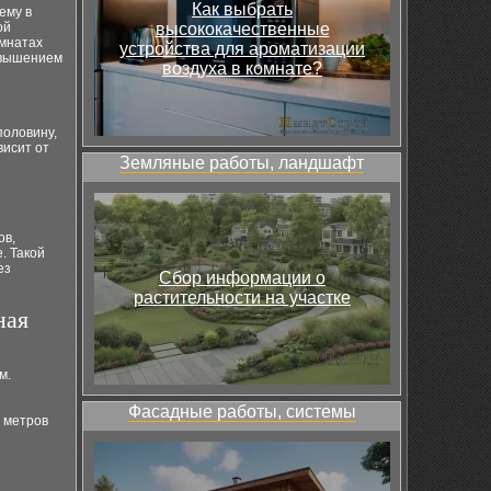
Как выбрать
ему в
ой
высококачественные
омнатах
устройства для ароматизации
овышением
воздуха в комнате?
половину,
висит от
Земляные работы, ландшафт
ов,
. Такой
ез
Сбор информации о
растительности на участке
ная
м.
Фасадные работы, системы
 метров