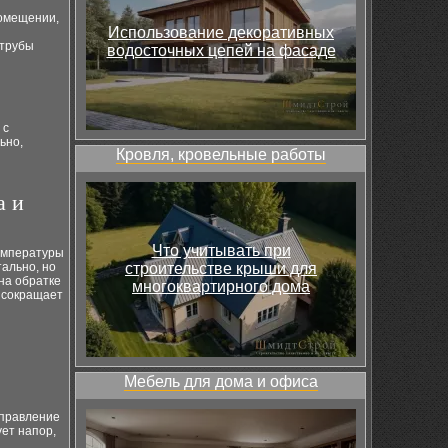
помещении,
Использование декоративных
 трубы
водосточных цепей на фасаде
 с
ьно,
Кровля, кровельные работы
а и
Что учитывать при
емпературы
тально, но
строительстве крыши для
на обратке
многоквартирного дома
 сокращает
Мебель для дома и офиса
аправление
ует напор,