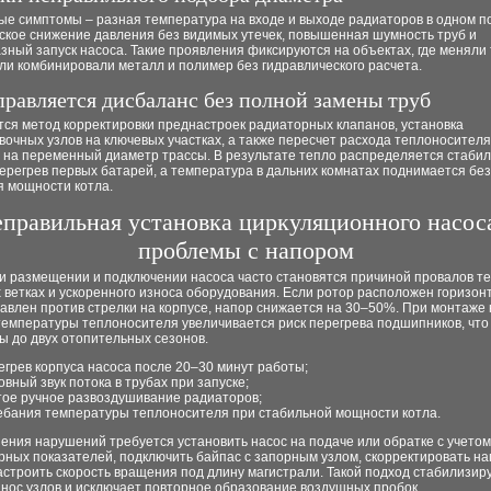
ые симптомы – разная температура на входе и выходе радиаторов в одном 
ское снижение давления без видимых утечек, повышенная шумность труб и
зный запуск насоса. Такие проявления фиксируются на объектах, где меняли
ли комбинировали металл и полимер без гидравлического расчета.
правляется дисбаланс без полной замены труб
тся метод корректировки преднастроек радиаторных клапанов, установка
очных узлов на ключевых участках, а также пересчет расхода теплоносителя
 на переменный диаметр трассы. В результате тепло распределяется стабил
ерегрев первых батарей, а температура в дальних комнатах поднимается без
 мощности котла.
правильная установка циркуляционного насос
проблемы с напором
и размещении и подключении насоса часто становятся причиной провалов т
 ветках и ускоренного износа оборудования. Если ротор расположен горизон
авлен против стрелки на корпусе, напор снижается на 30–50%. При монтаже 
 температуры теплоносителя увеличивается риск перегрева подшипников, что
ы до двух отопительных сезонов.
егрев корпуса насоса после 20–30 минут работы;
овный звук потока в трубах при запуске;
тое ручное развоздушивание радиаторов;
ебания температуры теплоносителя при стабильной мощности котла.
ения нарушений требуется установить насос на подаче или обратке с учетом
рных показателей, подключить байпас с запорным узлом, скорректировать н
астроить скорость вращения под длину магистрали. Такой подход стабилизир
нос узлов и исключает повторное образование воздушных пробок.