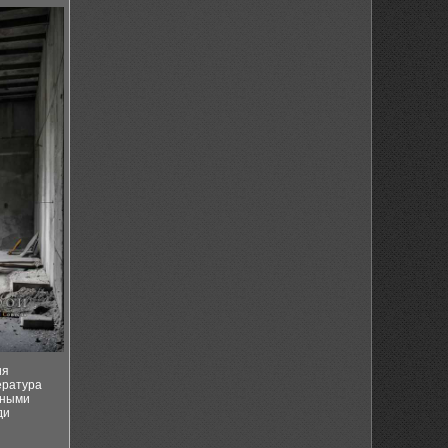
ия
ература
нными
ди