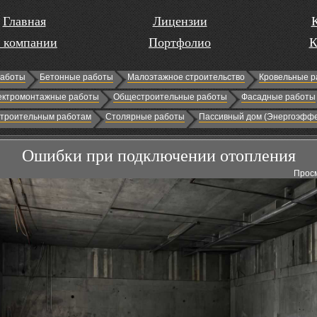
Главная
Лицензии
 компании
Портфолио
К
работы
Бетонные работы
Малоэтажное строительство
Кровельные р
ектромонтажные работы
Общестроительные работы
Фасадные работы
строительным работам
Столярные работы
Пассивный дом (Энергоэффе
Ошибки при подключении отопления
Просм