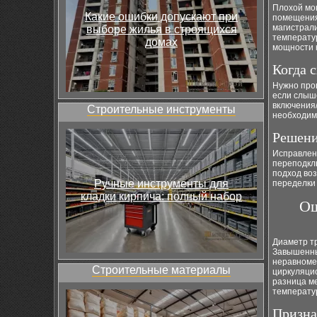
Плохой мо
Какие ошибки допускают при
помещения
магистрали
выборе жилья в строящихся
температу
домах
мощности к
Когда 
Нужно пров
если слыш
включения/
Строительные инструменты
необходим
Решени
Исправлен
переподклю
подход воз
Ручные инструменты для
переделки 
кладки кирпича: полный набор
Ош
Диаметр т
Завышенны
неравноме
Строительные материалы
циркуляци
разница м
температур
Призна