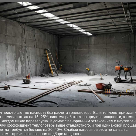
л подключают по паспорту без расчета теплопотерь. Если теплопотери здан
 номинал котла на 15–25%, система работает на пределе мощности, а темп
и каждом цикле перезапуска. В домах с панорамным остеклением и неутепле
ями коэффициент теплопотерь выше стандартного, и при одинаковой площа
отла требуется больше на 20–40%. Слабый нагрев при этом не связан с
нием – причина в неверном подборе мощности.