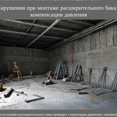
арушения при монтаже расширительного бака
компенсации давления
и установке расширительного бака приводят к перепадам давления, неравн