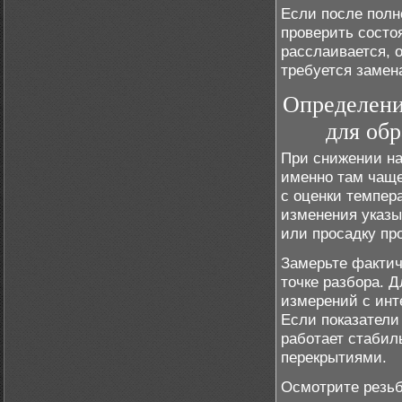
Если после полн
проверить состо
расслаивается, 
требуется замен
Определени
для об
При снижении нап
именно там чаще
с оценки темпер
изменения указы
или просадку пр
Замерьте фактич
точке разбора. 
измерений с инт
Если показатели
работает стабил
перекрытиями.
Осмотрите резьб