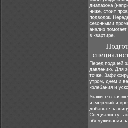
диапазона (напри
ниже, стоит про
подводок. Неред
сезонными промы
анализ помогает
в квартире.
Подгот
специалис
Перед подачей з
давлению. Для э
точке. Зафиксиру
утром, днём и в
колебания и уск
Укажите в заявк
измерений и вре
добавьте разни
Специалисту так
обслуживании за