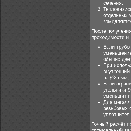
сечения.
Тепловизио
отдельных у
замедляетс
После получения
проходимости и
Если трубо
уменьшение
обычно даё
При исполь
внутренний
на Ø25 мм,
Если огран
угольники 
уменьшит п
Для металл
резьбовых 
уплотнител
Точный расчёт п
оптимальный вар