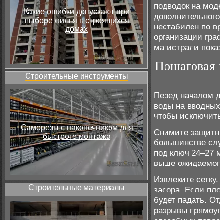
подводок на мод
Какие ошибки допускают при
дополнительного
выборе жилья в строящихся
нестабилен по в
домах
организации гра
магистрали пока
Пошаговая 
Строительные инструменты
Перед началом д
воды на вводных
чтобы исключить
Саморезы с наконечником для
Снимите защитны
быстрого монтажа
большинстве слу
под ключ 24–27 
выше ожидаемог
Извлеките сетку
Строительные материалы
засора. Если пло
будет падать. О
разрывы прямоуг