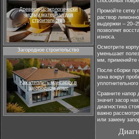
способных повре
Древесина: экологически
Промойте сетку 
чистый материал для
раствор лимонно
строительства
выдержки – 20–2
позволяет восст
износа.
Осмотрите корпу
Загородное строительство
уменьшает полез
мм, применяйте 
После сборки пр
зона вокруг про
Как утеплить мансарду в
уплотнительного
загородном доме
Сравните напор 
значит засор на
диагностика стоя
важно рассмотре
или замену запо
Диагн