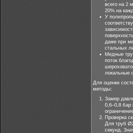
всего на 2 
20% на кажд
У полипроп
соответству
зависимост
поверхност
даже при м
стальных л
Медные тру
поток благ
шероховато
локальные 
Для оценки сост
методы:
Замер давл
0,6–0,8 бар
ограничение
Проверка с
Для труб Ø
секунд. Зна