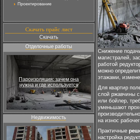
Проектирование
Скачать прайс лист
Скачать
Отделочные работы
Снижение подачи
магистралей, за
работой редукто
можно определит
этажами, измене
Пароизоляция: зачем она
нужна и где используется
Для квартир пол
слой ржавчины с
или бойлер, тре
уменьшают прохо
производительно
Недвижимость
на износ рабоче
Практичные
реш
настройка редукт