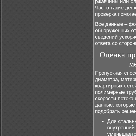
ржавчины или сл
Часто такие деф
проверка помога
Все данные – фо
обнаруженных от
сведений ускоря
ответа со сторо
Оценка пр
м
Пропускная спос
диаметра, матер
квартирных сете
полимерные труб
скорости потока
данные, которые
подобрать решен
Для стальн
внутренний
уменьшаетс