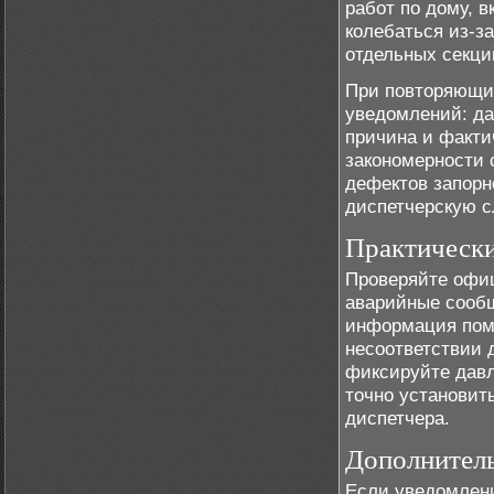
работ по дому, 
колебаться из-з
отдельных секци
При повторяющих
уведомлений: да
причина и факти
закономерности 
дефектов запорн
диспетчерскую с
Практическ
Проверяйте офи
аварийные сообщ
информация помо
несоответствии 
фиксируйте давл
точно установит
диспетчера.
Дополнител
Если уведомлени