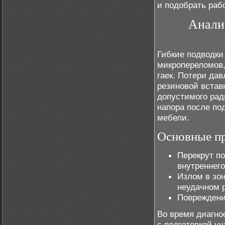
и подобрать раб
Анализ
Гибкие подводки
микропереломов,
гаек. Потери да
резиновой встав
допустимого рад
напора после по
мебели.
Основные пр
Перекрут п
внутреннего
Излом в зон
неудачном 
Повреждени
Во время диагно
с подготовкой уч