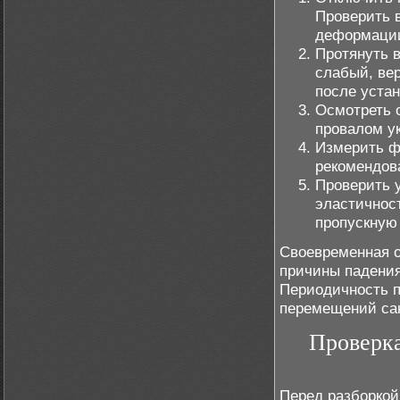
Проверить 
деформаци
Протянуть 
слабый, вер
после устан
Осмотреть о
провалом ук
Измерить ф
рекомендов
Проверить у
эластичнос
пропускную
Своевременная о
причины падения
Периодичность п
перемещений сан
Проверка
Перед разборкой