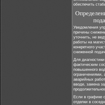
обеспечить стаб
Определени
под
Уведомления упр
причины снижени
уточнить, не ве
работы на магис
конкретного уча
сниженной подач
Для диагностики
фактическим сос
повышенного вод
ограничениями, 
аварийных работ
вводе, замена з
продолжительнос
Если в графике 
отделки в сосед