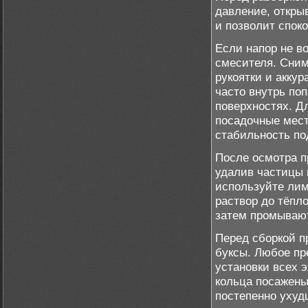
давление, откры
и позволит споко
Если напор не в
смесителя. Сним
рукоятки и аккур
часто внутрь по
поверхностях. Д
посадочные мест
стабильность по
После осмотра п
удалив частицы 
используйте лим
раствор до тёпл
затем промывают
Перед сборкой п
буксы. Любое пр
установки всех 
кольца посажены
постепенно ухуд