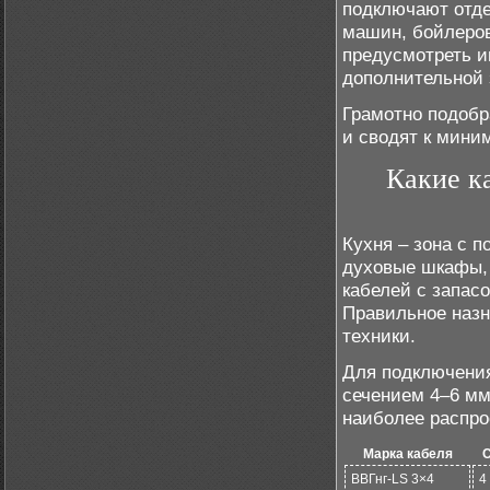
подключают отде
машин, бойлеров
предусмотреть и
дополнительной 
Грамотно подобр
и сводят к мини
Какие к
Кухня – зона с 
духовые шкафы,
кабелей с запас
Правильное назн
техники.
Для подключени
сечением 4–6 мм
наиболее распр
Марка кабеля
ВВГнг-LS 3×4
4