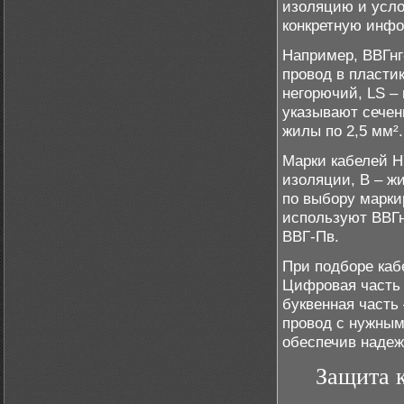
изоляцию и усло
конкретную инфо
Например, ВВГн
провод в пластик
негорючий, LS –
указывают сечен
жилы по 2,5 мм².
Марки кабелей Н
изоляции, В – ж
по выбору марки
используют ВВГн
ВВГ-Пв.
При подборе каб
Цифровая часть 
буквенная часть
провод с нужным
обеспечив надеж
Защита к