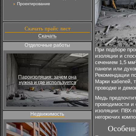
Проектирование
Скачать прайс лист
Скачать
Отделочные работы
При подборе про
изоляции и спос
сечением 1,5 мм²
панели или духо
Рекомендации по
Пароизоляция: зачем она
Марки кабелей, 
нужна и где используется
проводке и демо
Медь предпочти
проводимости и 
изоляции: ПВХ-п
Недвижимость
негорючих компо
Особенн