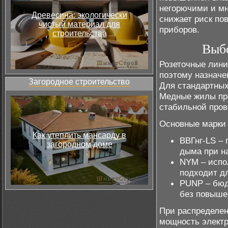
негорючими и м
Древесина: экологически
снижает риск по
чистый материал для
приборов.
строительства
Выбо
Розеточные лини
поэтому назначе
Загородное строительство
Для стандартных
Медные жилы пре
стабильной пров
Основные марки 
Как утеплить мансарду в
ВВГнг-LS – 
загородном доме
дыма при на
NYM – испо
подходит д
PUNP – бюд
без повыше
При распределен
мощность электр