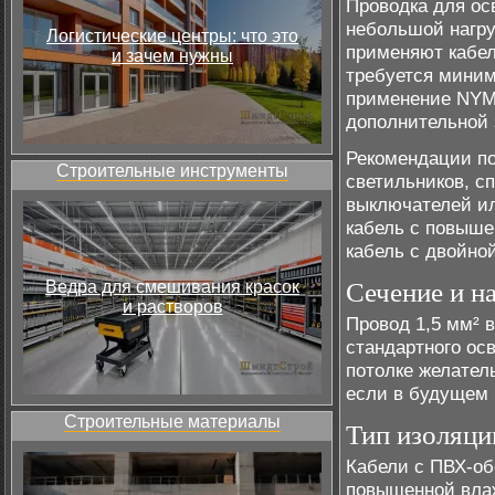
Проводка для ос
небольшой нагру
Логистические центры: что это
применяют кабел
и зачем нужны
требуется миним
применение NYM,
дополнительной 
Рекомендации по
Строительные инструменты
светильников, с
выключателей ил
кабель с повыше
кабель с двойно
Ведра для смешивания красок
Сечение и н
и растворов
Провод 1,5 мм² в
стандартного ос
потолке желател
если в будущем 
Строительные материалы
Тип изоляци
Кабели с ПВХ-об
повышенной влаж