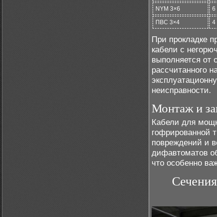
NYM 3×6
6
ПВС 3×4
4
При прокладке п
кабели с негорю
выполняется от 
рассчитанного н
эксплуатационну
неисправности.
Монтаж и з
Кабели для мощн
гофрированной т
повреждений и в
дифавтоматов об
что особенно ва
Сечения