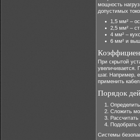
мощность нагруз
допустимых токо
1,5 мм² – о
2,5 мм² – с
4 мм² – кух
6 мм² и выш
Коэффициен
При скрытой уст
увеличивается. 
шаг. Например, е
применить кабел
Порядок дей
Определить
Сложить мо
Рассчитать 
Подобрать с
Системы безопас