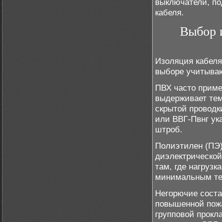
выключатели, по
кабеля.
Выбор 
Изоляция кабеля
выборе учитываю
ПВХ часто приме
выдерживает тем
скрытой проводк
или ВВГ-Пвнг ук
штроб.
Полиэтилен (ПЭ)
диэлектрической
там, где нагрузк
минимальным те
Негорючие соста
повышенной пожа
групповой прокл