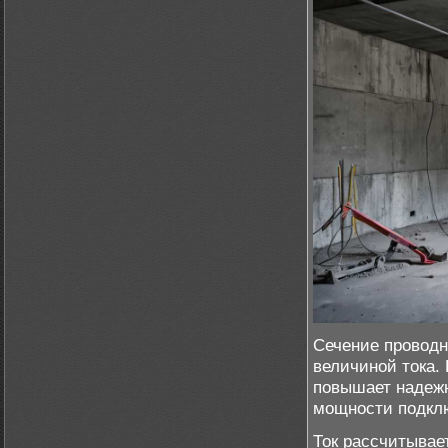
Сечение проводн
величиной тока.
повышает надежн
мощности подкл
Ток рассчитывает