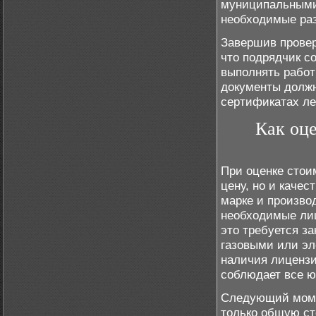
муниципальными 
необходимые раз
Завершив провер
что подрядчик с
выполнять работ
документы должн
сертификатах ле
Как оце
При оценке стои
цену, но и каче
марке и произво
необходимые лиц
это требуется з
газовыми или эл
наличия лицензи
соблюдает все ю
Следующий момен
только общую ст