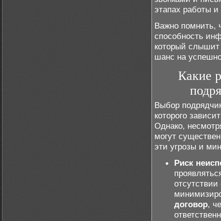
этапах работы и
Важно помнить, 
способность инф
который слышит 
шанс на успешно
Какие р
подря
Выбор подрядчик
которого зависи
Однако, несмотр
могут существен
эти угрозы и ми
Риск неисп
проявлятьс
отсутствии 
минимизиро
договор
, ч
ответствен