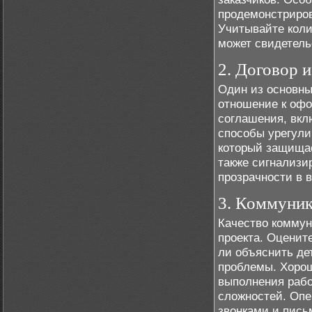
продемонстриров
Учитывайте коли
может свидетель
2. Договор 
Один из основны
отношение к офо
соглашения, вкл
способы урегули
который защищае
также сигнализир
прозрачности в 
3. Коммуник
Качество коммун
проекта. Оцените
ли объяснить де
проблемы. Хорош
выполнения рабо
сложностей. Опе
звонками и пись