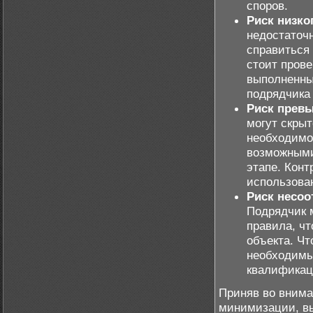
споров.
Риск низко
недостаточ
справиться
стоит пров
выполненны
подрядчика 
Риск прев
могут скрыт
необходимо
возможными
этапе. Кон
использова
Риск несоо
Подрядчик 
правила, ч
объекта. Чт
необходимы
квалификац
Приняв во внима
минимизации, вы