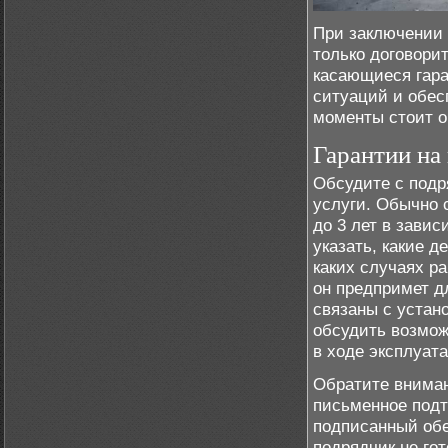
При заключении 
только договорит
касающиеся гара
ситуаций и обес
моменты стоит о
Гарантии на
Обсудите с подр
услуги. Обычно 
до 3 лет в зави
указать, какие д
каких случаях р
он предпримет д
связаны с устан
обсудить возмож
в ходе эксплуата
Обратите вниман
письменное подт
подписанный обе
подрядчик не гот