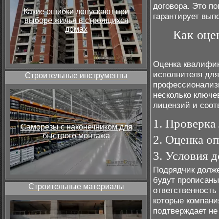
договора. Это п
Какие ошибки допускают при
гарантирует вып
выборе жилья в строящихся
домах
Как оце
Оценка квалифик
исполнителя для
Строительные инструменты
профессионализм
несколько ключе
лицензий и соот
1. Проверка
Саморезы с наконечником для
быстрого монтажа
2. Оценка о
3. Условия д
Подрядчик долже
будут прописаны
Строительные материалы
ответственность
которые компани
подтверждает не