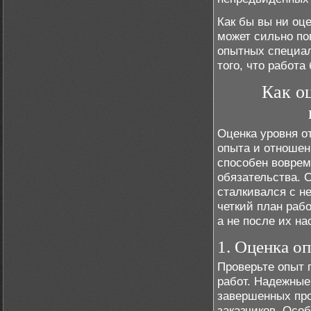
Как бы вы ни оц
может сильно по
опытных специал
того, что работа
Как о
Оценка уровня о
опыта и отношен
способен воврем
обязательства. С
сталкивался с н
четкий план раб
а не после их на
1. Оценка о
Проверьте опыт 
работ. Надежные
завершенных про
заказчиков. Осо