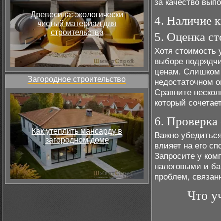
за качество вып
Древесина: экологически
4. Наличие 
чистый материал для
строительства
5. Оценка с
Хотя стоимость 
выборе подрядчи
ценам. Слишком 
Загородное строительство
недостаточном о
Сравните нескол
который сочетает
6. Проверка
Как утеплить мансарду в
Важно убедиться
загородном доме
влияет на его сп
Запросите у ком
налоговыми и ба
проблем, связан
Что у