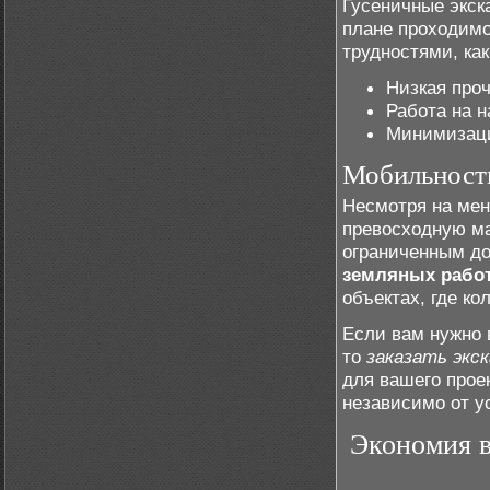
Гусеничные экск
плане проходимо
трудностями, как
Низкая проч
Работа на н
Минимизаци
Мобильность
Несмотря на мен
превосходную ма
ограниченным до
земляных рабо
объектах, где ко
Если вам нужно 
то
заказать экс
для вашего прое
независимо от у
Экономия в