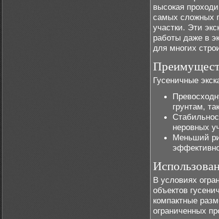
высокая проходи
самых сложных гр
участки. Эти эк
работы даже в э
для многих стро
Преимуществ
Гусеничные экск
Превосходн
грунтам, та
Стабильнос
неровных уч
Меньший ри
эффективно
Использован
В условиях огра
объектов гусени
компактные разм
ограниченных пр