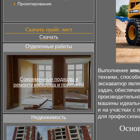
Проектирование
Скачать прайс лист
Скачать
Отделочные работы
Выполнение
зем
техники, способ
Современные подходы к
экскаватор
явля
ремонту коридора и прихожей
задач, обеспечи
производительно
машины идеально
и на участках с
для профессиона
Недвижимость
Основ