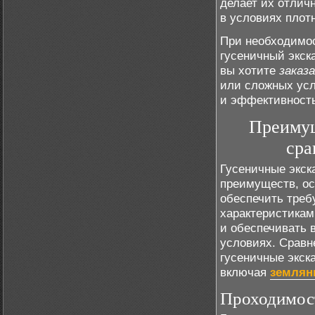
делает их отлич
в условиях плот
При необходимо
гусеничный экск
вы хотите
заказ
или сложных усл
и эффективность
Преимущ
сра
Гусеничные экск
преимуществ, ос
обеспечить тре
характеристикам
и обеспечивать 
условиях. Сравне
гусеничные экск
включая
землян
Проходимост