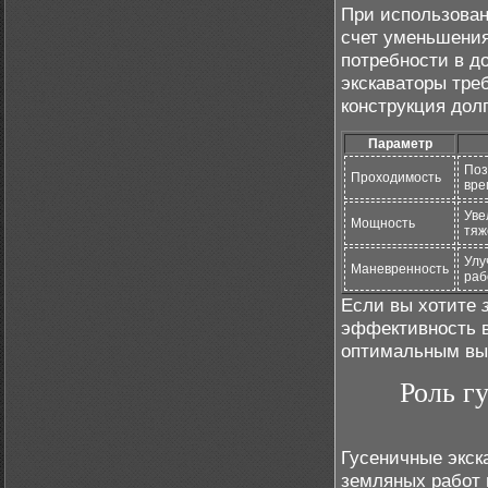
При использован
счет уменьшения
потребности в д
экскаваторы тре
конструкция дол
Параметр
Поз
Проходимость
вре
Уве
Мощность
тяж
Улу
Маневренность
раб
Если вы хотите
эффективность в
оптимальным выб
Роль г
Гусеничные экск
земляных работ 