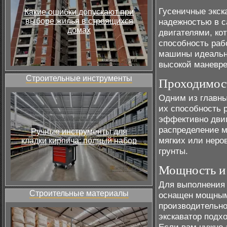
Гусеничные экск
Какие ошибки допускают при
выборе жилья в строящихся
надежностью в 
домах
двигателями, ко
способность раб
машины идеальн
высокой маневре
Строительные инструменты
Проходимост
Одним из главн
их способность 
эффективно двиг
распределение м
Ручные инструменты для
мягких или неро
кладки кирпича: полный набор
грунты.
Мощность и
Для выполнения
Строительные материалы
оснащен мощным
производительно
экскаватор подх