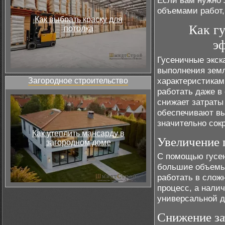
Если вам нужно
объемами работ,
Как выбрать краску для
Как г
потолка
э
Гусеничные экс
выполнения земл
характеристикам
Загородное строительство
работать даже в
снижает затраты
обеспечивают вы
значительно сок
Как утеплить мансарду в
Увеличение 
загородном доме
С помощью гусен
большие объемы 
работать в слож
процесс, а нали
универсальной д
Снижение за