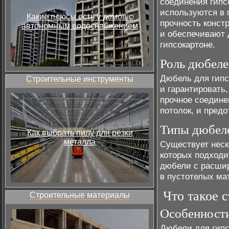
соединения гипс
используются в 
Какие плюсы есть у домов с
прочность конст
автономным водоснабжением
и обеспечивают 
гипсокартоне.
Роль дюбеле
Дюбель для гипс
Строительные инструменты
и гарантировать,
прочное соедине
потолок, и пред
Типы дюбеле
Как выбрать пилу для резки
металла
Существует неск
которых подходи
дюбели с расши
в пустотелых мат
Что такое 
Строительные материалы
Особенности
Дюбели для гипс