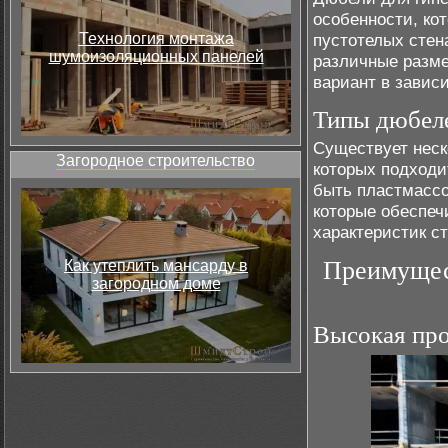
особенности, ко
Технология монтажа
пустотелых стен
шумоизоляционных панелей
различные разме
вариант в завис
Типы дюбеле
Существует неск
Загородное строительство
которых подходи
быть пластмасс
которые обеспеч
характеристик с
Преимущес
Как утеплить мансарду в
загородном доме
Высокая про