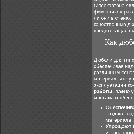
гипсокартона яв
фиксацию в разл
ли они в стенах 
качественные дю
предотвращая с
Как дюб
Дюбели для гипс
обеспечивая над
различным основ
материал, что у
эксплуатации ко
работы
, важно 
монтажа и обесп
Обеспечив
создают на
материала 
Упрощают 
устанавлива