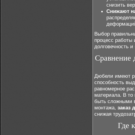
снизить ве
Снижают на
распределяю
деформаций
Выбор правильны
процесс работы 
долговечность и
Сравнение 
Дюбели имеют ря
способность выд
равномерное рас
материала. В то
быть сложными в
монтажа,
заказ 
снижая трудозат
Где 