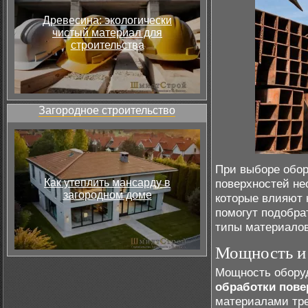
Древесина: экологически
чистый материал для
строительства
Загородное строительство
При выборе обор
Как утеплить мансарду в
поверхностей не
загородном доме
которые влияют 
помогут подобра
типы материалов
Мощность и 
Мощность оборуд
обработки пове
материалами тре