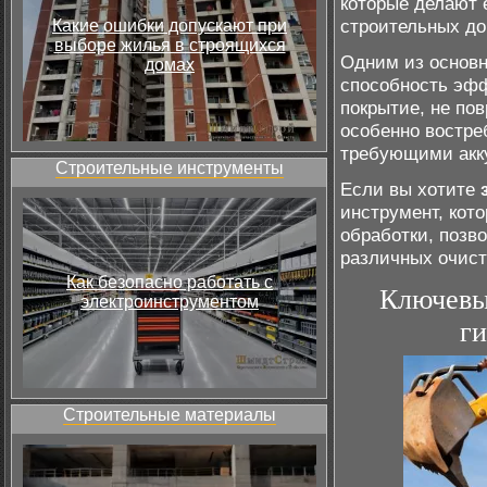
которые делают 
строительных до
Какие ошибки допускают при
выборе жилья в строящихся
Одним из основн
домах
способность эфф
покрытие, не по
особенно востре
требующими акку
Строительные инструменты
Если вы хотите
инструмент, кот
обработки, позв
различных очист
Как безопасно работать с
Ключевы
электроинструментом
г
Строительные материалы