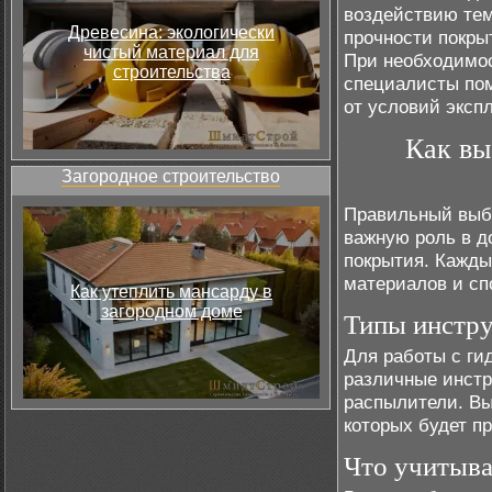
воздействию тем
Древесина: экологически
прочности покры
чистый материал для
При необходимос
строительства
специалисты пом
от условий эксп
Как вы
Загородное строительство
Правильный выбо
важную роль в д
покрытия. Кажды
материалов и сп
Как утеплить мансарду в
загородном доме
Типы инстру
Для работы с ги
различные инстру
распылители. Вы
которых будет п
Что учитыва