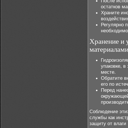
После испо
остатков ма
Храните ин
воздействия
Регулярно 
необходимо
Хранение и 
материалам
Гидроизоля
упаковке, 
месте.
Обратите в
его по исте
Перед нане
окружающей
производит
Соблюдение этих
службы как инст
защиту от влаги 