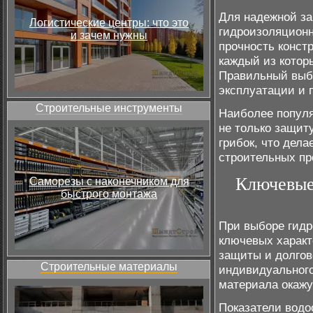
Для надежной за
Логистические центры: что это
гидроизоляционн
и зачем нужны
прочность конст
каждый из котор
Правильный выбо
эксплуатации и 
Строительные инструменты
Наиболее попул
не только защит
грибок, что дел
строительных пр
Ключевые
Саморезы с наконечником для
быстрого монтажа
При выборе гидр
ключевых характ
защиты и долгов
Строительные материалы
индивидуального
материала окажу
Показатели водо