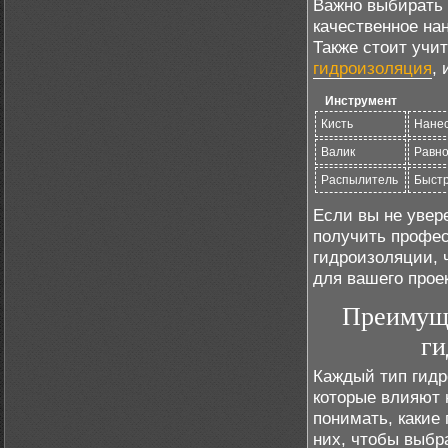
Важно выбирать 
качественное на
Также стоит учи
гидроизоляция
,
Инструмент
Кисть
Нанес
Валик
Равно
Распылитель
Быстр
Если вы не увер
получить профес
гидроизоляции,
для вашего проек
Преимуще
ги
Каждый тип гидр
которые влияют 
понимать, какие
них, чтобы выбр