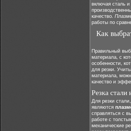
включая сталь и
производственны
качество.
Плазме
работы по сравн
Как выбрат
Правильный выбо
материала, с ко
особенности, ко
для резки. Учит
материала, можн
качество и эффе
Резка стали
Для резки стали
являются
плазм
справляться с в
работе с толсты
механические ре