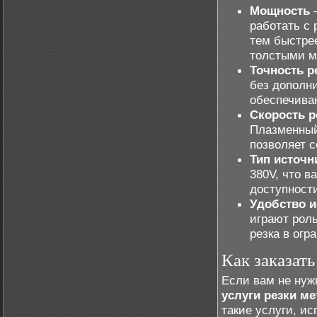
Мощность
–
работать с
тем быстрее
толстыми м
Точность р
без дополни
обеспечива
Скорость р
Плазменный 
позволяет с
Тип источн
380V, что в
доступности
Удобство 
играют роль
резка в огр
Как заказать
Если вам не нуж
услуги резки м
такие услуги, и