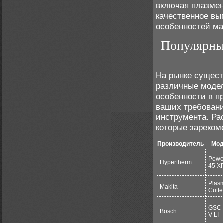
включая плазмен
качественное вы
особенностей ма
Популярные
На рынке сущест
различные модел
особенности в п
ваших требовани
инструмента. Ра
которые зареком
Производитель
Мод
Powe
Hypertherm
45 X
Plas
Makita
Cutte
GSC 
Bosch
V-LI