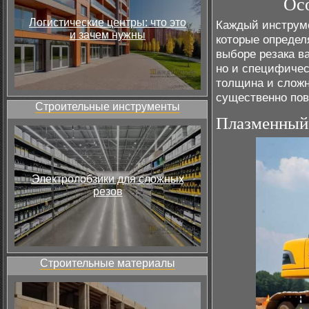
Осо
Логистические центры: что это
Каждый инструме
и зачем нужны
которые определ
выборе резака в
но и специфическ
толщина и сложн
существенно пов
Строительные инструменты
Плазменный 
Электролобзики для сложных
резов
Строительные материалы