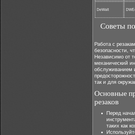
DeWalt
DWE
Советы по
Работа с резака
безопасности, ч
Независимо от т
механический ин
обслуживанием 
предосторожности
так и для окруж
Основные пр
резаков
Перед нача
инструмент
таких как к
Используйт