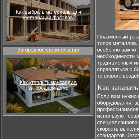
Как выбрать материалы для
реставрации фасадов?
Плазменный реза
типов металлов.
особенно важно 
Загородное строительство
необходимости м
традиционных ин
справляться с б
теплового возде
Как утеплить мансарду в
Как заказать
загородном доме
Если вам нужно 
оборудования, вы
профессионалов.
используют совр
специализирован
скорость выполн
стандартов безо