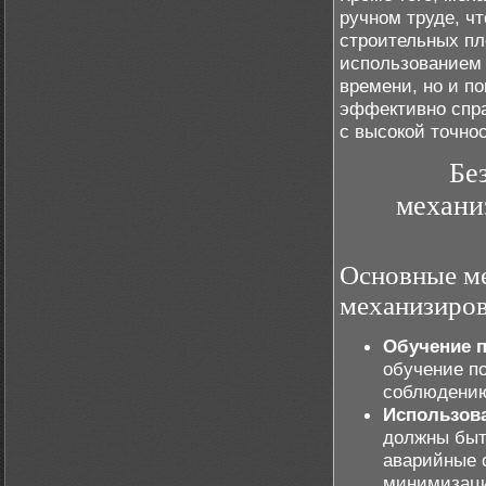
ручном труде, ч
строительных пл
использованием 
времени, но и п
эффективно спра
с высокой точно
Бе
механи
Основные ме
механизиров
Обучение п
обучение п
соблюдению
Использова
должны быт
аварийные 
минимизаци