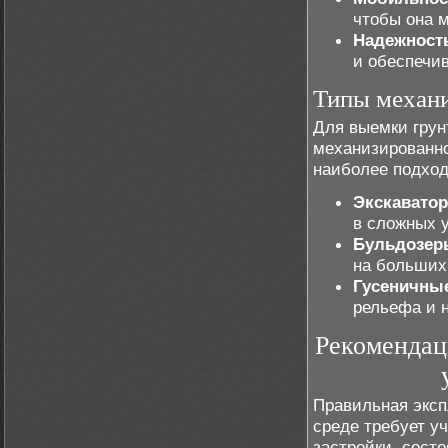
чтобы она м
Надежност
и обеспечив
Типы механ
Для выемки грун
механизированно
наиболее подход
Экскавато
в сложных у
Бульдозер
на больших
Гусеничны
рельефа и 
Рекомендац
Правильная эксп
среде требует уч
застройки, сост