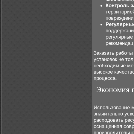
Контроль з
территорие
повреждени
Регулярные
поддержани
регулярные 
рекомендац
Заказать работы
установок не то
необходимые мер
высокое качеств
процесса.
Экономия в
Использование м
значительно уск
расходовать ресу
оснащенная сов
производительно