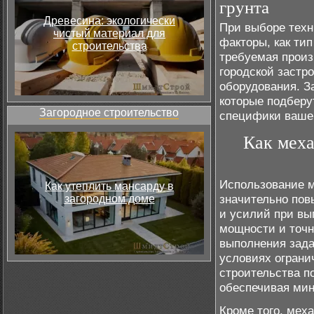
грунта
Древесина: экологически
При выборе техн
чистый материал для
факторы, как тип
строительства
требуемая произ
городской застр
оборудования. З
которые подберу
Загородное строительство
специфики вашег
Как мех
Использование м
Как утеплить мансарду в
значительно пов
загородном доме
и усилий при вы
мощности и точн
выполнения задач
условиях огранич
строительства п
обеспечивая ми
Кроме того, мех