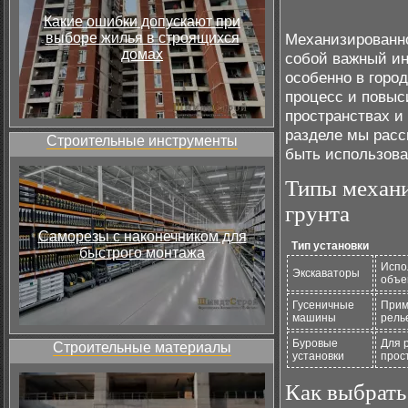
Какие ошибки допускают при
выборе жилья в строящихся
Механизированно
домах
собой важный ин
особенно в горо
процесс и повыси
пространствах и
разделе мы расс
Строительные инструменты
быть использова
Типы механи
грунта
Саморезы с наконечником для
Тип установки
быстрого монтажа
Испо
Экскаваторы
объе
Гусеничные
Прим
машины
рель
Буровые
Для 
Строительные материалы
установки
прос
Как выбрать