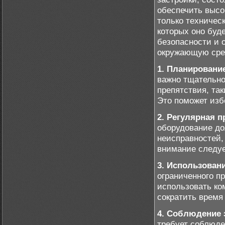
обеспечить высо
только техническ
которых оно буд
безопасности и 
окружающую сре
1. Планировани
важно тщательно
препятствия, так
Это поможет изб
2. Регулярная п
оборудование до
неисправностей,
внимание следуе
3. Использован
ограниченного п
использовать ко
сократить время
4. Соблюдение 
требует соблюде