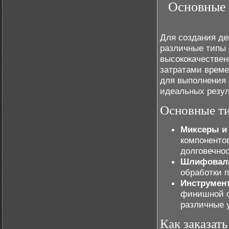
Основные 
Для создания де
различные типы 
высококачестве
затратами време
для выполнения 
идеальных резул
Основные т
Миксеры и
компонентов
долговечнос
Шлифоваль
обработки п
Инструмен
финишной о
различные у
Как заказат