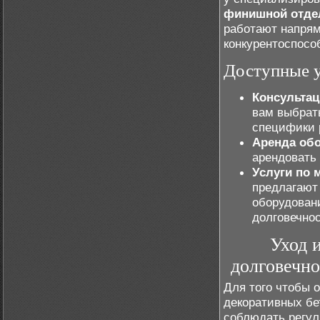
финишной отде
работают напрям
конкурентоспосо
Доступные 
Консультац
вам выбрат
специфики 
Аренда об
арендовать 
Услуги по 
предлагают
оборудовани
долговечнос
Уход 
долговечн
Для того чтобы 
декоративных бе
соблюдать регул