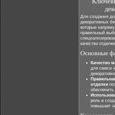
Ключевы
дек
Для создания до
декоративных бе
которые напряму
правильный выбо
специализирован
качество отделки
Основные фа
Качество м
для смеси и
декоративно
Правильная
отделки
поз
обеспечить
Использов
роль в созд
повышает э