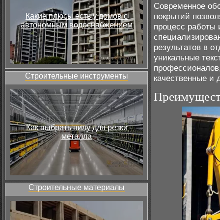
Современное обо
покрытий позволя
Какие плюсы есть у домов с
автономным водоснабжением
процесс работы 
специализирован
результатов в от
уникальные текс
профессионалов,
Строительные инструменты
качественные и 
Преимущест
Как выбрать пилу для резки
металла
Строительные материалы