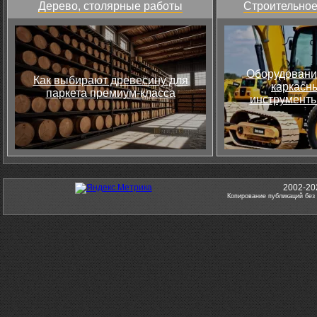
Дерево, столярные работы
Строительное
Оборудовани
Как выбирают древесину для
каркасны
паркета премиум-класса
инструменты
2002-20
Копирование публикаций без 