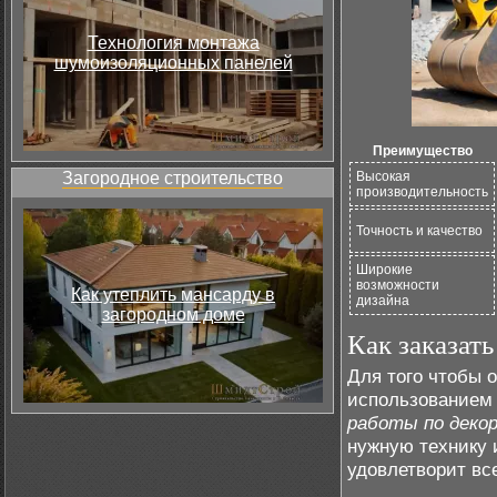
Технология монтажа
шумоизоляционных панелей
Преимущество
Загородное строительство
Высокая
производительность
Точность и качество
Широкие
возможности
Как утеплить мансарду в
дизайна
загородном доме
Как заказат
Для того чтобы 
использованием 
работы по деко
нужную технику 
удовлетворит вс