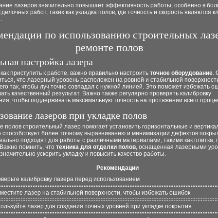
ание лазеров значительно повышает эффективность работы, особенно в бо
делочных работ, таких как укладка полов, где точность и скорость являются 
.
мендации по использованию строительных лазе
ремонте полов
ьная настройка лазера
как приступить к работе, важно правильно настроить
точное оборудование
.
ться, что лазерный уровень расположен на ровной и стабильной поверхности
его так, чтобы луч точно совпадал с нужной линией. Это поможет избежать о
ать качественный результат. Важно также регулярно проверять калибровку
ния, чтобы поддерживать максимальную точность на протяжении всего проце
зование лазеров при укладке полов
ке полов строительный лазер помогает установить горизонтальные и вертик
то способствует более точному выравниванию и минимизации дефектов покры
ально подходят для работы с различными материалами, такими как плитка, 
 Важно помнить, что
техника для отделки полов
, оснащенная лазерными уро
значительно ускорить укладку и повысить качество работы.
Рекомендации
верьте калибровку лазера перед использованием
местите лазер на стабильной поверхности, чтобы избежать ошибок
ользуйте лазер для создания точных уровней при укладке покрытия