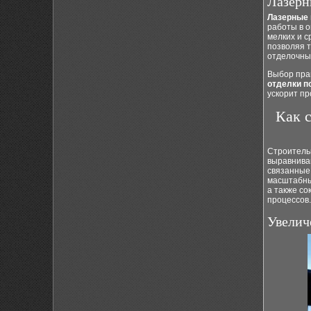
Лазерн
Лазерные
работы в 
мелких и с
позволяя 
отделочных
Выбор пра
отделки п
ускорит пр
Как 
Строитель
выравнива
связанные 
масштабны
а также с
процессов.
Увелич