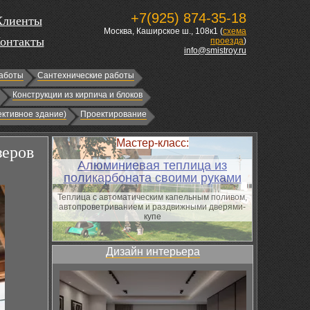
+7(925) 874-35-18
Клиенты
Москва, Каширское ш., 108к1 (
схема
онтакты
проезда
)
info@smistroy.ru
аботы
Сантехнические работы
Конструкции из кирпича и блоков
ктивное здание)
Проектирование
Мастер-класс:
зеров
Алюминиевая теплица из
поликарбоната своими руками
Теплица с автоматическим капельным поливом,
автопроветриванием и раздвижными дверями-
купе
Дизайн интерьера