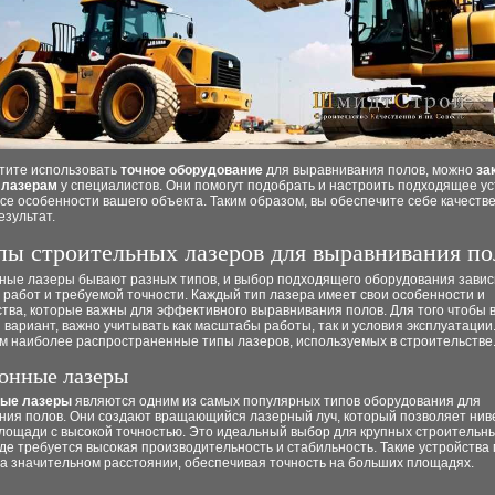
отите использовать
точное оборудование
для выравнивания полов, можно
за
 лазерам
у специалистов. Они помогут подобрать и настроить подходящее ус
се особенности вашего объекта. Таким образом, вы обеспечите себе качеств
зультат.
пы строительных лазеров для выравнивания по
ные лазеры бывают разных типов, и выбор подходящего оборудования завис
работ и требуемой точности. Каждый тип лазера имеет свои особенности и
тва, которые важны для эффективного выравнивания полов. Для того чтобы 
вариант, важно учитывать как масштабы работы, так и условия эксплуатации
м наиболее распространенные типы лазеров, используемых в строительстве
онные лазеры
ные лазеры
являются одним из самых популярных типов оборудования для
ния полов. Они создают вращающийся лазерный луч, который позволяет нив
лощади с высокой точностью. Это идеальный выбор для крупных строительн
где требуется высокая производительность и стабильность. Такие устройства 
на значительном расстоянии, обеспечивая точность на больших площадях.