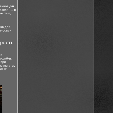
енное для
одходит для
е лучи,
ика для
чность и
рость
ов
 ошибки,
 при
езультаты,
очных