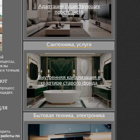
Адаптация существующих
пространств
Сантехника, услуги
ой
роцессы,
ов вы
м и точным.
Внутренняя канализация в
ают
квартире старого фонда
 процесс
ощадях.
для
Бытовая техника, электроника
корить
 работы по