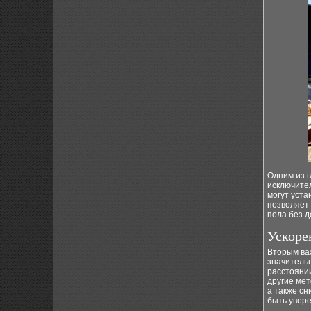
Одним из 
исключите
могут уст
позволяет
пола без 
Ускоре
Вторым ва
значительн
расстоянии
другие мет
а также с
быть увере