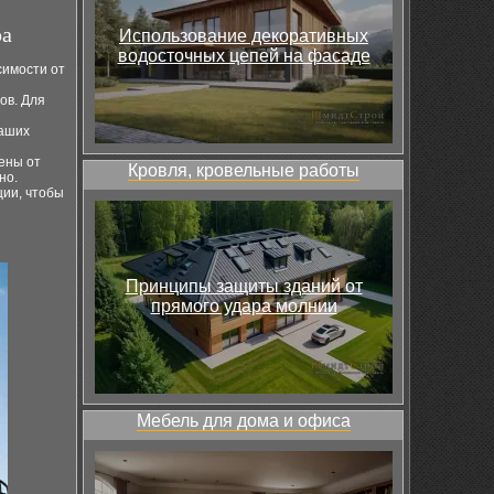
ра
Использование декоративных
водосточных цепей на фасаде
имости от
ов. Для
ваших
ены от
Кровля, кровельные работы
но.
ции, чтобы
Принципы защиты зданий от
прямого удара молнии
Мебель для дома и офиса