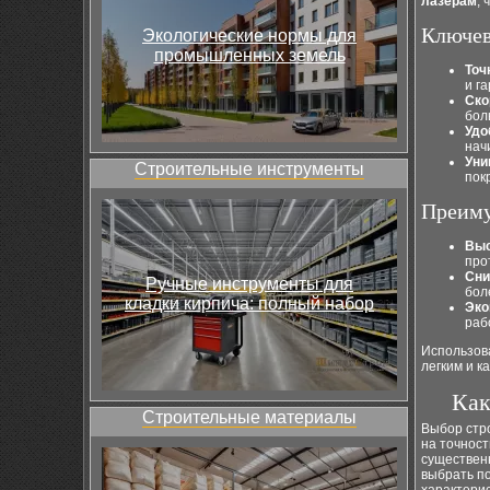
лазерам
,
Ключев
Экологические нормы для
промышленных земель
Точ
и г
Ско
бол
Удо
нач
Уни
Строительные инструменты
пок
Преиму
Выс
про
Сни
Ручные инструменты для
бол
кладки кирпича: полный набор
Эко
раб
Использова
легким и 
Как
Строительные материалы
Выбор стр
на точност
существенн
выбрать п