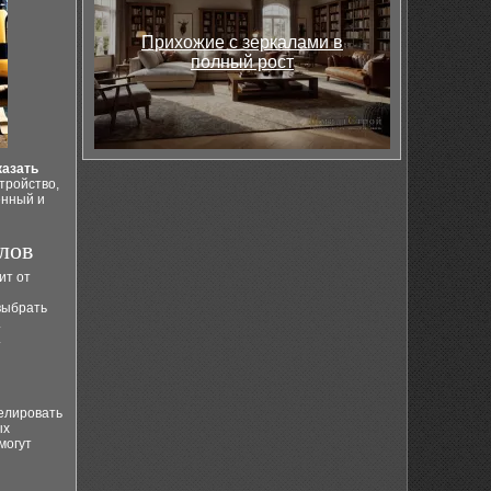
Прихожие с зеркалами в
полный рост
казать
тройство,
енный и
лов
ит от
выбрать
.
.
елировать
ых
могут