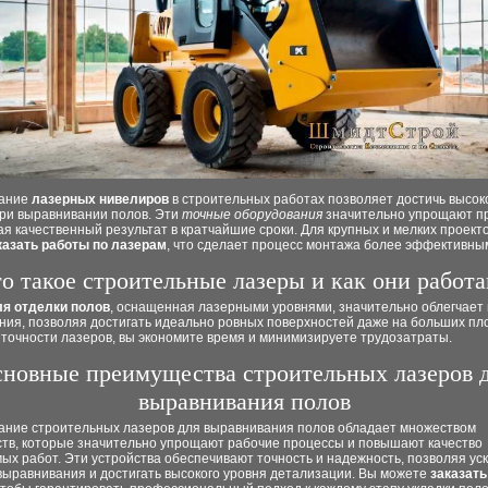
вание
лазерных нивелиров
в строительных работах позволяет достичь высок
при выравнивании полов. Эти
точные оборудования
значительно упрощают п
я качественный результат в кратчайшие сроки. Для крупных и мелких проект
казать работы по лазерам
, что сделает процесс монтажа более эффективны
о такое строительные лазеры и как они работ
ля отделки полов
, оснащенная лазерными уровнями, значительно облегчает
ния, позволяя достигать идеально ровных поверхностей даже на больших пл
точности лазеров, вы экономите время и минимизируете трудозатраты.
новные преимущества строительных лазеров 
выравнивания полов
ание строительных лазеров для выравнивания полов обладает множеством
тв, которые значительно упрощают рабочие процессы и повышают качество
х работ. Эти устройства обеспечивают точность и надежность, позволяя ус
выравнивания и достигать высокого уровня детализации. Вы можете
заказать