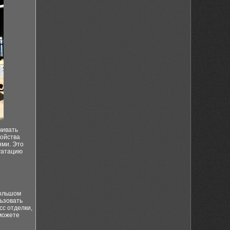
чивать
ройства
ями. Это
уатацию
большом
льзовать
сс отделки,
 можете