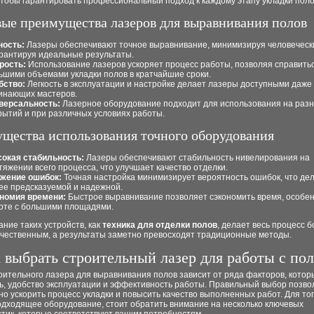
 чтобы гарантировать профессиональный подход к каждому этапу укладки поло
ые преимущества лазеров для выравнивания полов
ность:
Лазеры обеспечивают точное выравнивание, минимизируя человеческ
арантируя идеальные результаты.
рость:
Использование лазеров ускоряет процесс работы, позволяя справитьс
ьшими объемами укладки полов в кратчайшие сроки.
бство:
Легкость в эксплуатации и настройке делает лазеры доступными даже
инающих мастеров.
версальность:
Лазерное оборудование подходит для использования на разн
рытий и при различных условиях работы.
щества использования точного оборудования
окая стабильность:
Лазеры обеспечивают стабильность нивелирования на
тяжении всего процесса, что улучшает качество отделки.
жение ошибок:
Точная настройка минимизирует вероятность ошибок, что де
ее предсказуемой и надежной.
номия времени:
Быстрое выравнивание позволяет сэкономить время, особе
оте с большими площадями.
ние таких устройств, как
техника для отделки полов
, делает весь процесс 
качественным, а результаты заметно превосходят традиционные методы.
 выбрать строительный лазер для работы с по
оительного лазера для выравнивания полов зависит от ряда факторов, кото
ь, удобство эксплуатации и эффективность работы. Правильный выбор позво
о ускорить процесс укладки и повысить качество выполненных работ. Для то
одходящее оборудование, стоит обратить внимание на несколько ключевых