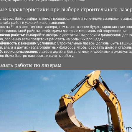
стик, которые соответствуют вашим потребностям.
ые характеристики при выборе строительного лазе
 лазера:
Важно выбрать между вращающимися и точечными лазерами в завис
штаба работ и условий использования.
ность:
Чем выше точность лазера, тем качественнее будет выравнивание пол
фессиональной работы необходимы лазеры с минимальной погрешностью.
пазон работы:
Выбирайте лазеры с достаточным рабочим диапазоном для 
ач, особенно если предстоит работать на больших площадях.
ойчивость к внешним условиям:
Строительные лазеры должны быть защищ
и, влаги и других неблагоприятных факторов, чтобы работать долго и стабиль
бство использования:
Лазеры должны быть легкими и удобными в эксплуата
но было быстро настроить и начать работу.
казать работы по лазерам