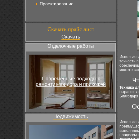
Проектирование
Скачать прайс лист
Скачать
Отделочные работы
Использо
точности 
обеспечива
можете
за
Современные подходы к
Чт
ремонту коридора и прихожей
Техника д
выравнива
Благодаря 
Ос
Недвижимость
Использов
преимущес
выполняемы
процессы 