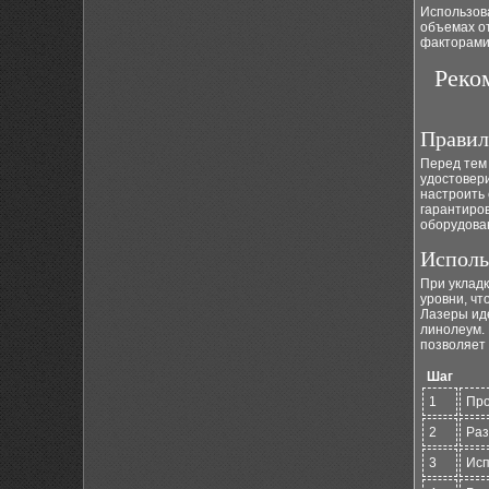
Использов
объемах от
факторами
Реко
Правил
Перед тем 
удостовери
настроить 
гарантиров
оборудова
Исполь
При уклад
уровни, ч
Лазеры иде
линолеум.
позволяет 
Шаг
1
Про
2
Раз
3
Исп