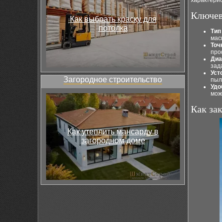
характери
Ключев
Как выбрать краску для
потолка
Тип
мас
Точ
про
Диа
зад
Уст
Загородное строительство
пыл
Удо
мож
Как за
Как утеплить мансарду в
загородном доме