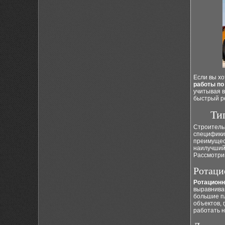
Если вы х
работы по
учитывая в
быстрый ре
Ти
Строитель
специфики 
преимущес
наилучший 
Рассмотри
Ротаци
Ротацион
выравнива
большие п
объектов, 
работать 