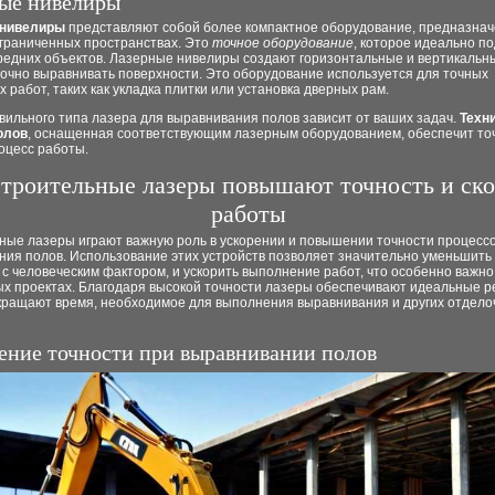
ые нивелиры
 нивелиры
представляют собой более компактное оборудование, предназнач
ограниченных пространствах. Это
точное оборудование
, которое идеально п
редних объектов. Лазерные нивелиры создают горизонтальные и вертикальны
точно выравнивать поверхности. Это оборудование используется для точных
 работ, таких как укладка плитки или установка дверных рам.
вильного типа лазера для выравнивания полов зависит от ваших задач.
Техн
олов
, оснащенная соответствующим лазерным оборудованием, обеспечит то
оцесс работы.
строительные лазеры повышают точность и ско
работы
ные лазеры играют важную роль в ускорении и повышении точности процесс
ния полов. Использование этих устройств позволяет значительно уменьшить
с человеческим фактором, и ускорить выполнение работ, что особенно важно
х проектах. Благодаря высокой точности лазеры обеспечивают идеальные р
окращают время, необходимое для выполнения выравнивания и других отдел
ение точности при выравнивании полов