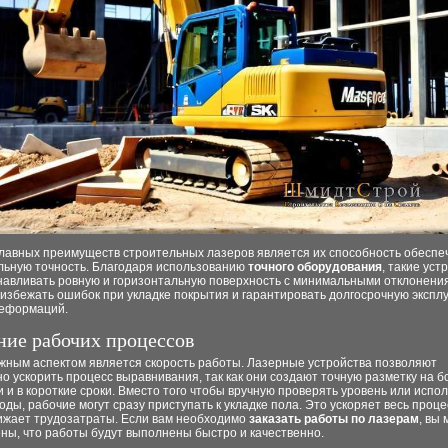
главных преимуществ строительных лазеров является их способность обеспе
льную точность. Благодаря использованию
точного оборудования
, такие уст
анавливать ровную и горизонтальную поверхность с минимальными отклонени
 избежать ошибок при укладке покрытия и гарантировать долгосрочную экспл
деформаций.
ние рабочих процессов
жным аспектом является скорость работы. Лазерные устройства позволяют
о ускорить процесс выравнивания, так как они создают точную разметку на 
 и в короткие сроки. Вместо того чтобы вручную проверять уровень или испо
оды, рабочие могут сразу приступать к укладке пола. Это ускоряет весь проце
нижает трудозатраты. Если вам необходимо
заказать работы по лазерам
, вы
ны, что работы будут выполнены быстро и качественно.