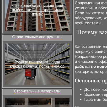
Современная
те
Какие ошибки допускают при
установки и обе
выборе жилья в строящихся
Если вы хотите
домах
оборудование, к
всей системы.
Почему ва
Строительные инструменты
Качественный
м
напрямую завися
Неправильное ре
и снижению эфф
Ручные инструменты для
работы по вод
кладки кирпича: полный набор
критерии, котор
Основные п
Долговечно
Строительные материалы
Экономия в
Гарантия б