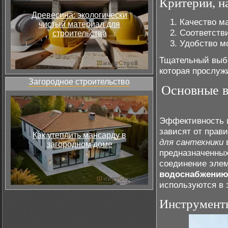
Критерии, н
Древесина: экологически
Качество м
чистый материал для
Соответств
строительства
Удобство м
Тщательный выбо
которая прослуж
Загородное строительство
Основные в
Эффективность и
зависят от прав
Как утеплить мансарду в
для сантехники
в
загородном доме
предназначенных
соединение элем
водоснабжени
используются в 
Инструменты