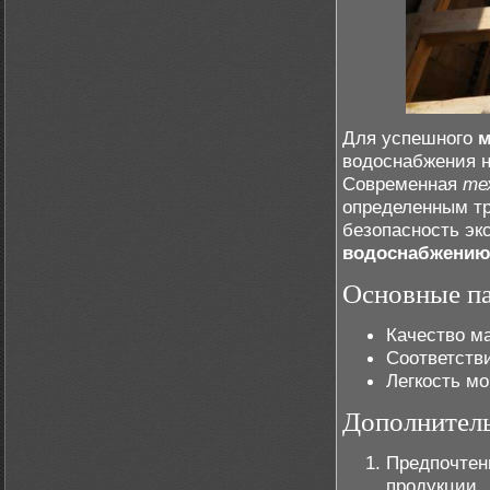
Для успешного
м
водоснабжения н
Современная
те
определенным тр
безопасность эк
водоснабжени
Основные п
Качество м
Соответств
Легкость м
Дополнител
Предпочтен
продукции