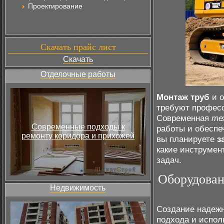
Проектирование
Скачать прайс лист
Скачать
Отделочные работы
Монтаж труб
и о
требуют професс
Современная
те
Современные подходы к
работы и обеспе
ремонту коридора и прихожей
вы планируете
з
какие инструмен
задач.
Оборудован
Недвижимость
Создание наде
подхода и испол