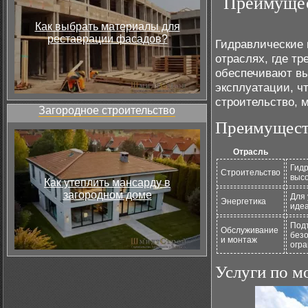
Преимущес
Как выбрать материалы для
реставрации фасадов?
Гидравлические
отраслях, где т
обеспечивают вы
эксплуатации, ч
строительство, 
Загородное строительство
Преимуществ
Отрасль
Гид
Строительство
высо
Как утеплить мансарду в
загородном доме
Для 
Энергетика
идеа
Подъ
Обслуживание
безо
и монтаж
огра
Услуги по м