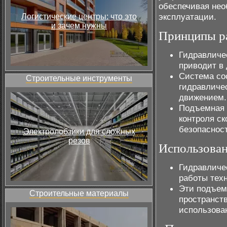
обеспечивая нео
эксплуатации.
Логистические центры: что это
и зачем нужны
Принципы ра
Гидравличес
приводит в
Система сос
Строительные инструменты
гидравличе
движением.
Подъемная 
контроля ск
безопаснос
Электролобзики для сложных
резов
Использован
Гидравличе
работы тех
Эти подъем
Строительные материалы
пространст
использова