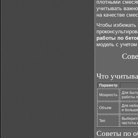
плотными смесям
учитывать важн
на качестве сме
Чтобы избежать 
проконсультиров
работы по бет
модель с учетом
Сове
Что учитыва
Параметр
Для быто
Мощность
работы л
Для небо
Объем
и больше
Выберите
Тип
частоты 
Советы по 