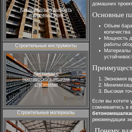
домашних проект
Как правильно выбрать
Основные п
ипотечный банк
Объем бара
количества 
Мощность дв
работы обо
Строительные инструменты
Материалы к
устойчивост
Преимущест
Лестницы с
Экономия в
противоскользящими
ступенями
Минимизаци
Высокая точ
Если вы хотите 
сомневаетесь в 
Строительные материалы
бетономешалка
рекомендации эк
Почему ва