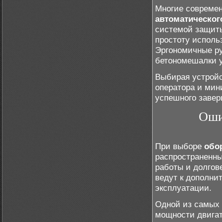
Многие совреме
автоматическог
системой защиты
простоту исполь
Эргономичные ру
бетономешалки у
Выбирая устройс
оператора и мин
успешного завер
Оши
При выборе
обо
распространенны
работы и долгов
ведут к дополни
эксплуатации.
Одной из самых 
мощности двигат