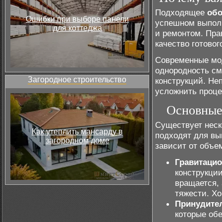
Подходящее
обо
Ошибки при выборе панели
успешном выпо
для коттеджа
и ремонтом. Пра
качество готовог
Современные мо
однородность см
Загородное строительство
конструкций. Не
усложнить проце
Основные
Существует нес
Как утеплить мансарду в
подходят для в
загородном доме
зависит от объем
Гравитаци
конструкци
вращается,
тяжести. Х
Принудите
которые об