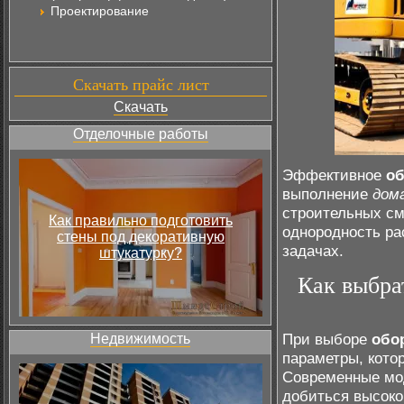
Проектирование
Скачать прайс лист
Скачать
Отделочные работы
Эффективное
об
выполнение
дом
строительных с
Как правильно подготовить
однородность ра
стены под декоративную
задачах.
штукатурку?
Как выбра
При выборе
обо
Недвижимость
параметры, кото
Современные мо
добиться высоко