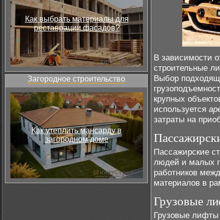
Как выбрать материалы для
реставрации фасадов?
В зависимости о
строительные ли
Выбор подходяще
Загородное строительство
грузоподъемност
крупных объекто
используется
ар
затраты на прио
Как утеплить мансарду в
Пассажирск
загородном доме
Пассажирские ст
людей и малых г
работников межд
материалов в ра
Грузовые л
Грузовые лифты