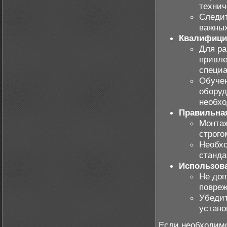
технич
Следит
важных
Квалифици
Для р
привле
специа
Обучен
оборуд
необхо
Правильная
Монтаж
строго
Необхо
станда
Использова
Не доп
повреж
Убедит
устано
Если необходимо