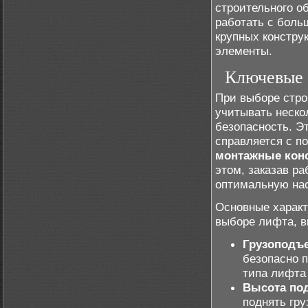
строительного о
работать с бол
крупных констру
элементы.
Ключевые 
При выборе стро
учитывать неско
безопасность. Э
справляется с п
монтажные кон
этом, заказав р
оптимальную нас
Основные характ
выборе лифта, в
Грузоподъ
безопасно 
типа лифта
Высота по
поднять гру