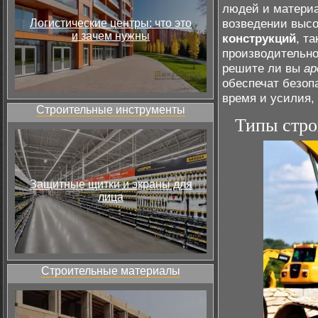
людей и материа
возведении высо
Логистические центры: что это
и зачем нужны
конструкций
, т
производительно
решите ли вы
ар
обеспечат безоп
время и усилия,
Строительные инструменты
Типы стро
Защитные щитки и экраны для
лица
Строительные материалы