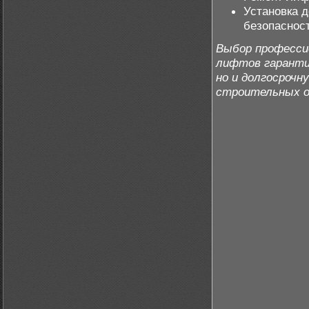
Установка 
безопаснос
Выбор професси
лифтов гаранти
но и долгосроч
строительных о