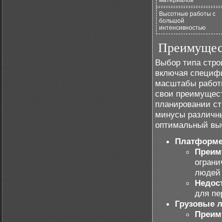
материалов
Высотные работы с
большой
интенсивностью
Преимущест
Выбор типа стро
включая специф
масштабы работы
свои преимущест
планировании ст
минусы различны
оптимальный выб
Платформ
Преим
ограни
людей 
Недос
для пе
Грузовые 
Преим