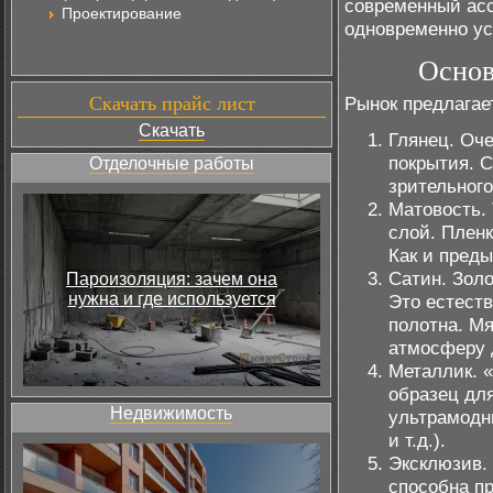
современный асс
Проектирование
одновременно ус
Основ
Скачать прайс лист
Рынок предлагае
Скачать
Глянец. Оч
покрытия. 
Отделочные работы
зрительног
Матовость.
слой. Пленк
Как и пред
Сатин. Зол
Пароизоляция: зачем она
нужна и где используется
Это естест
полотна. Мя
атмосферу 
Металлик. 
образец дл
Недвижимость
ультрамодн
и т.д.).
Эксклюзив.
способна п