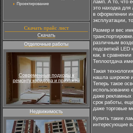
ламп. А то, что 
Проектирование
это находка для
в оформлении ин
эксплуатации, т
Скачать прайс лист
Размер и вес им
Скачать
транспортировке.
различным возде
Отделочные работы
подсветкой LED н
как, в сравнени
Теплоотдача име
Такая технологи
Современные подходы к
нашла широкое и
ремонту коридора и прихожей
Теперь такое ос
использованию е
даже рекламных 
срок работы, ещ
даже торговые м
Недвижимость
Купить такие лам
интересующие в