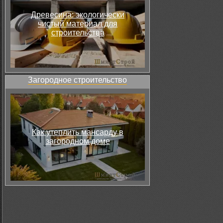
Древесина: экологически
чистый материал для
строительства
Загородное строительство
Как утеплить мансарду в
загородном доме