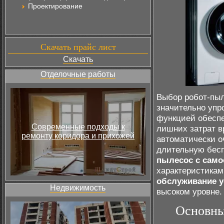
Проектирование
Скачать прайс лист
Скачать
Отделочные работы
Выбор робот-пыл
значительно упр
функцией обесп
Современные подходы к
лишних затрат в
ремонту коридора и прихожей
автоматически о
длительную бесп
пылесос с само
характеристикам
обслуживание у
Недвижимость
высоком уровне.
Основны