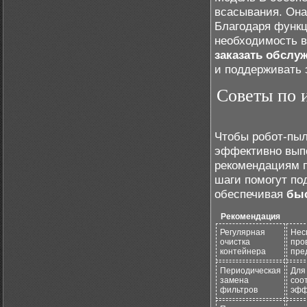
всасывания. Она
Благодаря функц
необходимость в
заказать обслу
и поддерживать 
Советы по 
Чтобы робот-пыл
эффективно выпо
рекомендациям п
шаги помогут по
обеспечивая
быс
Рекомендация
Регулярная
Нес
очистка
про
контейнера
пре
Периодическая
Для
замена
соо
фильтров
эфф