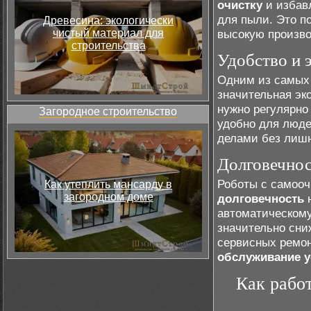
очистку
и избав
для пыли. Это п
Древесина: экологически
чистый материал для
высокую произво
строительства
Удобство и 
Одним из самых 
значительная эк
нужно регулярно
Загородное строительство
удобно для люде
делами без лишн
Долговечнос
Роботы с самооч
Как утеплить мансарду в
загородном доме
долговечность
н
автоматическому
значительно сни
сервисных ремо
обслуживание у
Как рабо