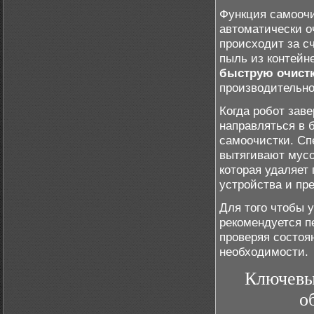
Функция самоочи
автоматически о
происходит за с
пыль из контейн
быструю очист
производительно
Когда робот зав
направляться в 
самоочистки. С
вытягивают мусо
которая удаляет
устройства и пре
Для того чтобы 
рекомендуется 
проверяя состоя
необходимости.
Ключевые
о