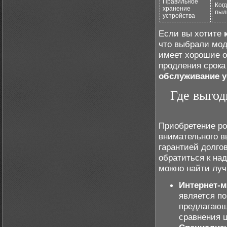
Правильное
Когд
хранение
пыл
устройства
Если вы хотите
что выбрали мод
имеет хорошие о
продления срока
обслуживание у
Где выгод
Приобретение ро
внимательного в
гарантией долго
обратиться к на
можно найти луч
Интернет-
является п
предлагающ
сравнения ц