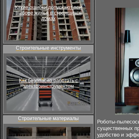
Какие ошибки допускают при
выборе жилья в строящихся
домах
Строительные инструменты
Как безопасно работать с
электроинструментом
Строительные материалы
Роботы-пылесосы
существенных пр
удобство и эффе