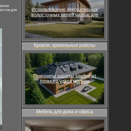
вании
Использование декоративных
ентом для
водосточных цепей на фасаде
Кровля, кровельные работы
Принципы защиты зданий от
прямого удара молнии
Мебель для дома и офиса