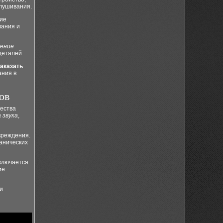
слушивания.
ние
вания и
ение
деталей.
заказать
ания в
ов
чества
 звука
,
вреждения.
ханических
дключается
ие
и