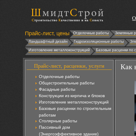
О
Прайс-лист, цены
Отделочные работы
Земляные 
Ландшафтный дизайн
Гидроизоляционные работы
Эл
Изготовление металлоконструкций
Базовые расценки по 
Прайс-лист, расценки, услуги
Как 
Отделочные работы
Общестроительные работы
Фасадные работы
Конструкции из кирпича и блоков
Изготовление металлоконструкций
Базовые расценки по строительным
работам
Столярные работы
Пассивный дом
(Энергоэффективное здание)