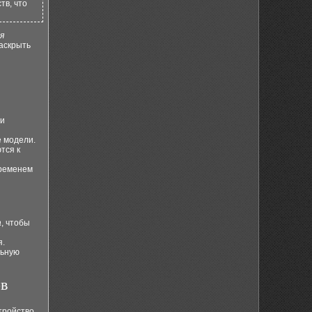
тв, что
я
аскрыть
 и
 модели.
тся к
временем
а
, чтобы
я.
льную
в
тройство,