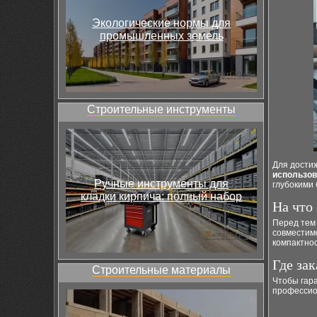
Экологические нормы для
промышленных земель
Строительные инструменты
Для достиж
использов
Ручные инструменты для
глубокими 
кладки кирпича: полный набор
На что
Перед тем
совместим
компактнос
Где зак
Строительные материалы
Чтобы гар
профессио