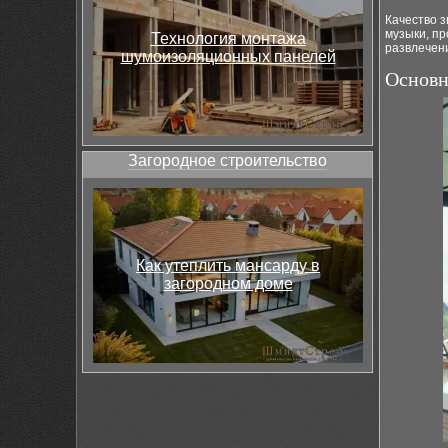
Качество 
музыки, п
Технология монтажа
развлечени
шумоизоляционных панелей
Основн
Загородное строительство
Как утеплить мансарду в
загородном доме