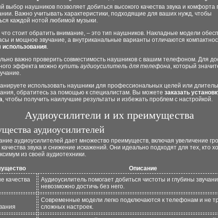
 выбор наушников позволяет добиться высокого качества звука и комфорта 
ании. Важно учитывать характеристики, подходящие для ваших нужд, чтобы
ься каждой нотой любимой музыки.
 что стоит обратить внимание, – это тип наушников. Накладные модели обес
басы и мощное звучание, а внутриканальные варианты отличаются компактнос
 использования
.
льно важно проверить совместимость наушников с вашим телефоном. Для д
ного эффекта можно
купить аудиоусилитель для телефона
, который значи
учание.
ланируете использовать наушники для профессиональных целей или длитель
ания, обратитесь за помощью к специалистам. Вы можете
заказать установк
а
, чтобы получить наилучшие результаты и избежать проблем с настройкой.
Аудиоусилители и их преимущества
щества аудиоусилителей
ание аудиоусилителей дает множество преимуществ, включая увеличение гро
качества звука и снижение искажений. Они идеально подходят для тех, кто х
ксимум из своей аудиотехники.
ущество
Описание
е качества
Аудиоусилитель помогает добиться чистоты и глубины звучани
невозможно достичь без него.
Современные модели легко подключаются к телефонам и не т
вания
сложных настроек.