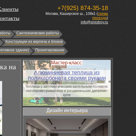
+7(925) 874-35-18
Клиенты
Москва, Каширское ш., 108к1 (
схема
онтакты
проезда
)
info@smistroy.ru
аботы
Сантехнические работы
Конструкции из кирпича и блоков
ктивное здание)
Проектирование
Мастер-класс:
ка на
Алюминиевая теплица из
поликарбоната своими руками
Теплица с автоматическим капельным поливом,
автопроветриванием и раздвижными дверями-
купе
Дизайн интерьера