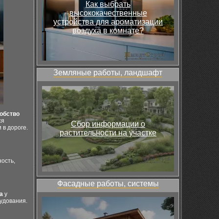
Как выбрать
высококачественные
устройства для ароматизации
воздуха в комнате?
Земляные работы, ландшафт
обство
ся
Сбор информации о
 в дороге.
растительности на участке
ость,
Фасадные работы, системы
а
у
удования.