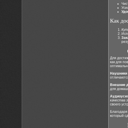
Чис
Уси
Удо
Как до
Куп
Исп
Зак
рез
Для достиж
как для по
оптимально
Наушники
отличаютс
Внешние 
для домаш
Аудиоуси
качества з
своего уст
Благодаря
который сд