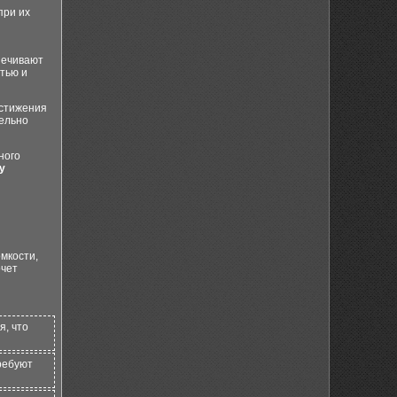
при их
печивают
тью и
остижения
тельно
ного
у
мкости,
очет
я, что
ребуют