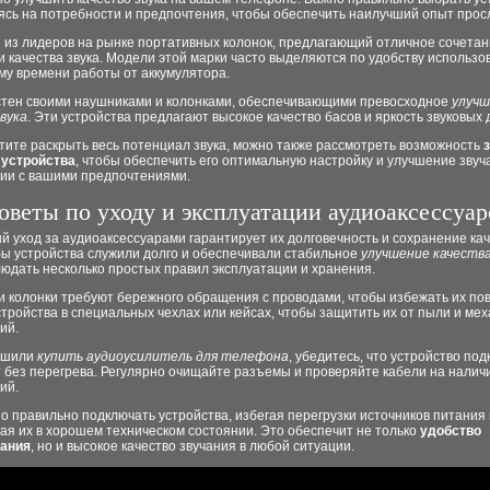
ясь на потребности и предпочтения, чтобы обеспечить наилучший опыт про
 из лидеров на рынке портативных колонок, предлагающий отличное сочета
 качества звука. Модели этой марки часто выделяются по удобству использо
му времени работы от аккумулятора.
тен своими наушниками и колонками, обеспечивающими превосходное
улучш
вука
. Эти устройства предлагают высокое качество басов и яркость звуковых 
тите раскрыть весь потенциал звука, можно также рассмотреть возможность
 устройства
, чтобы обеспечить его оптимальную настройку и улучшение звуч
вии с вашими предпочтениями.
оветы по уходу и эксплуатации аудиоаксессуар
 уход за аудиоаксессуарами гарантирует их долговечность и сохранение ка
бы устройства служили долго и обеспечивали стабильное
улучшение качества
юдать несколько простых правил эксплуатации и хранения.
и колонки требуют бережного обращения с проводами, чтобы избежать их по
тройства в специальных чехлах или кейсах, чтобы защитить их от пыли и ме
ий.
ешили
купить аудиоусилитель для телефона
, убедитесь, что устройство по
 без перегрева. Регулярно очищайте разъемы и проверяйте кабели на налич
ий.
о правильно подключать устройства, избегая перегрузки источников питания 
я их в хорошем техническом состоянии. Это обеспечит не только
удобство
ания
, но и высокое качество звучания в любой ситуации.