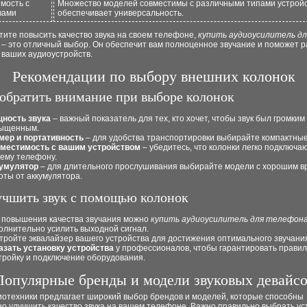
мость с
Множество моделей совместимы с различными типами устройс
вами
обеспечивает универсальность.
тите повысить качество звука на своем телефоне,
купить аудиоусилитель дл
– это отличный выбор. Он обеспечит вам полноценное звучание и поможет р
 ваших аудиоустройств.
Рекомендации по выбору внешних колонок
 обратить внимание при выборе колонок
ность звука
– важный показатель для тех, кто хочет, чтобы звук был громким
ыщенным.
мер и портативность
– для удобства транспортировки выбирайте компактные
местимость с вашим устройством
– убедитесь, что колонки легко подключаю
ему телефону.
умулятор
– для длительного прослушивания выбирайте модели с хорошим 
оты от аккумулятора.
учшить звук с помощью колонок
 повышения качества звучания можно
купить аудиоусилитель для телефон
олнительно усилить выходной сигнал.
тройте эквалайзер вашего устройства для достижения оптимального звучани
азать установку устройства
у профессионалов, чтобы гарантировать прави
тройку и подключение оборудования.
Популярные бренды и модели звуковых девайсо
иотехники предлагает широкий выбор брендов и моделей, которые способны
о улучшить качество звука на вашем телефоне. Важно правильно выбрать ус