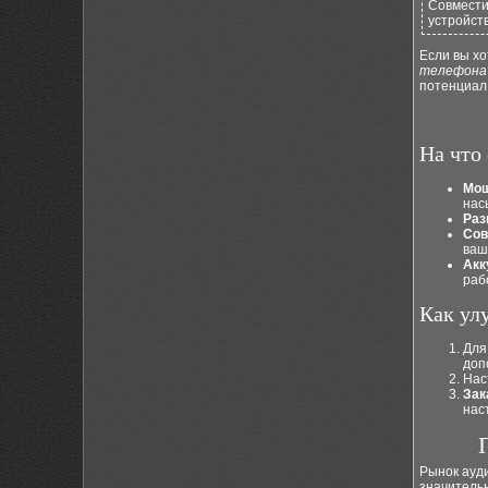
Совмести
устройст
Если вы хо
телефона
потенциал
На что
Мощ
нас
Раз
Сов
ваш
Акк
раб
Как ул
Для
доп
Нас
Зак
нас
Рынок ауд
значительн