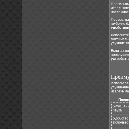
Правильный
использов
наслаждат
Первое, на
глубокие 
удобством
Дополните
максималь
улучшит зв
Если вы п
прослушив
устройств
Преиму
Использов
улучшение 
извлечь ма
Преим
Улучшени
звука
Удобство
использо