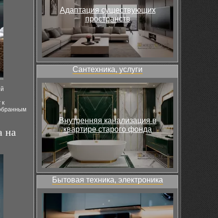
Адаптация существующих
пространств
Сантехника, услуги
ей
 к
добранным
Внутренняя канализация в
квартире старого фонда
а на
Бытовая техника, электроника