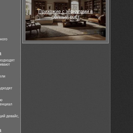
Прихожие с зеркалами в
полный рост
ного
а
 подходят
чивают
ели
одходят
ию
тенциал
щий девайс,
а