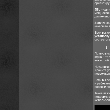
ориентиру
JBL
– один
мощности и
длительно
Sony
извес
качества з
Если вы хо
установку
соответст
С
Правильный
звука. Что
важно собл
Наушники 
Храните ус
поврежден
Если вы р
и работает
поврежден
Также важн
поддержива
использов