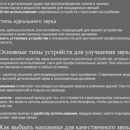
тота и детализация аудио при воспроизведении треков и звонках.
ление басов и мощности звучания для насыщенных эмоций.
бство использования
современных устройств с простыми настройками.
стичь идеального звука
ить аудиоусилитель для телефона
, подходящий для вашего устройства.
ользовать качественные наушники или внешние динамики.
азать установку устройства
у специалистов для достижения профессиональ
ультата.
Основные типы устройств для улучшения звук
ения высокого качества звука используются различные устройства, которые
вседневного использования, так и для профессиональных целей. Они обеспе
е звучание и комфорт в любых условиях.
– удобное решение для индивидуального прослушивания. Современные мод
я высокой детализацией звука и эргономичным дизайном.
динамики
позволяют наслаждаться мощным звуком в компании друзей. Они п
них мероприятий и отдыха на природе.
лители
– идеальный выбор для тех, кто стремится к максимальному
улучшен
вука
. Вы можете
купить аудиоусилитель для телефона
, чтобы раскрыть по
ройства.
 широкому выбору и
удобству использования
, каждый может найти подходя
елает звук еще лучше.
Как выбрать наушники для качественного звук