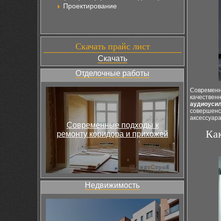
Проектирование
Скачать прайс лист
Скачать
Отделочные работы
Современн
качественн
аудиоусил
совершенс
аксессуара
Современные подходы к
Как
ремонту коридора и прихожей
Недвижимость