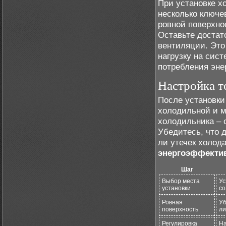
При установке х
несколько ключе
ровной поверхно
Оставьте достат
вентиляции. Это
нагрузку на сис
потребления эне
Настройка т
После установки
холодильной и м
холодильника – 
Убедитесь, что 
ли утечек холод
энергоэффекти
Шаг
Выбор места
Ус
установки
со
Ровная
Уб
поверхность
ли
Регулировка
На