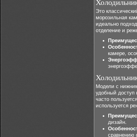
Холодильник
Это классически
морозильная кам
идеально подход
отделение и реж
Преимущес
Особеннос
камере, осо
Энергоэфф
энергоэффе
Холодильник
Модели с нижни
удобный доступ 
часто пользуетс
используется ре
Преимущес
дизайн.
Особеннос
сравнению 