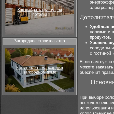
энергоэффе
электроэне
Как выбрать краску для
потолка
Дополнитель
Удобные п
полками и 
продуктов.
Загородное строительство
Уровень ш
холодильник
с гостиной 
Если вам нужно 
можете
заказать
Как утеплить мансарду в
обеспечит прави
загородном доме
Основны
При выборе холо
несколько ключе
использования и
холодильник не 