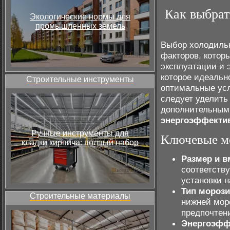
Как выбрат
Экологические нормы для
промышленных земель
Выбор холодильн
факторов, котор
эксплуатации и 
которое идеальн
Строительные инструменты
оптимальные усл
следует уделить
дополнительным
энергоэффекти
Ручные инструменты для
Ключевые м
кладки кирпича: полный набор
Размер и в
соответств
установки н
Тип мороз
Строительные материалы
нижней мор
предпочтен
Энергоэфф