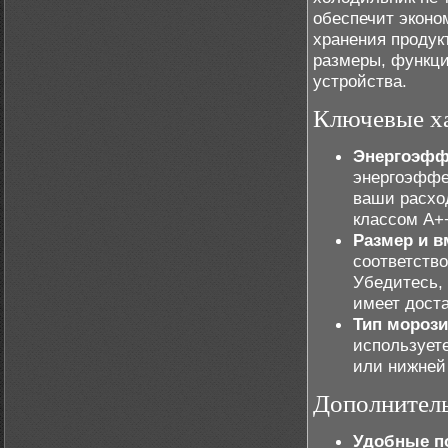
обеспечит эконо
хранения продук
размеры, функци
устройства.
Ключевые ха
Энергоэфф
энергоэффе
ваши расхо
классом А+
Размер и в
соответств
Убедитесь, 
имеет доста
Тип мороз
использует
или нижней
Дополнитель
Удобные п