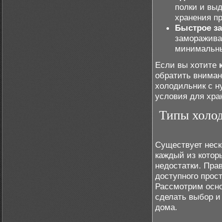
полки и вы
хранения п
Быстрое з
заморажива
минимальны
Если вы хотите
обратить вниман
холодильник с н
условия для хра
Типы холод
Существует неск
каждый из котор
недостатки. Пра
доступного прос
Рассмотрим осно
сделать выбор и
дома.